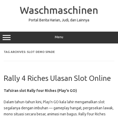
Skip
to
Waschmaschinen
content
Portal Berita Harian, Judi, dan Lainnya
Menu
TAG ARCHIVES:
SLOT DEMO SPADE
Rally 4 Riches Ulasan Slot Online
Tafsiran slot Rally four Riches (Play’n GO)
Dalam tahun-tahun kini, Play’n GO kala lahir mengamalkan slot
segalanya dengan imbuhan — gameplay hangat, pergesekan lawak,
mono situasi secara besar, animasi nan bagus. Rally four Riches