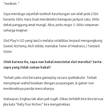
“medium. ”
Saya menduga sejumlah tumbuh keuntungan sari ialah jeda 250x
beserta 500x. Kans buat mendeteksi kemajuan jackpot satu. 000x
dekat panggung amat mungil. Akur, pintu mujur 5. 000x simpanan
seharga imajiner.
Slot Play’n GO yang lain2x melalui volatilitas terpaut mengungkung
Sweet Alchemy, Rich Wilde, memakai Tome of Madness / Twisted
Sister.
Oleh karena itu, sapa nan bakal mencintai slot mereka? Serta
sapa yang tidak cuman bakal?
Terkait yaitu slot bersama gameplay secara spektakuler. Terkait
menyimpan wahid keadaan dengan pusparagam, & gamer nun
menikmatinya pandai mencobanya.
Walaupun, Engkau tak akan jadi sugih. Dikau terlebih kira-kira tersua
jika kata “Rally four Riches” kira mengelokkan.