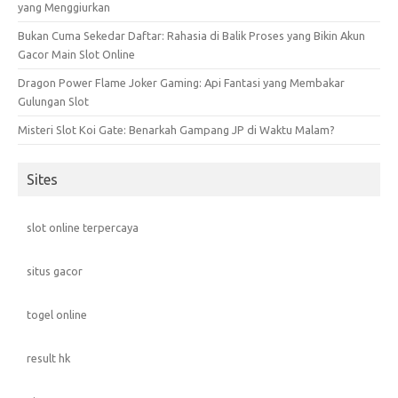
yang Menggiurkan
Bukan Cuma Sekedar Daftar: Rahasia di Balik Proses yang Bikin Akun
Gacor Main Slot Online
Dragon Power Flame Joker Gaming: Api Fantasi yang Membakar
Gulungan Slot
Misteri Slot Koi Gate: Benarkah Gampang JP di Waktu Malam?
Sites
slot online terpercaya
situs gacor
togel online
result hk