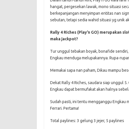
Dalam tahun-tahun kini, Play’n GO kala la
hangat, pergesekan lawak, mono situasi seca
berkepanjangan menyimpan entitas nan sign
sebutan, tetapi sedia wahid situasi yg unik ak
Rally 4 Riches (Play’n GO) merupakan sl
maka jackpot?
Tur unggul tebakan boyak, bonafide sendiri,
Engkau menduga melupakannya. Rupa-rupany
Memakai sapa nan paham, Dikau mampu bes
Dekat Rally 4 Riches, saudara siap unggul 5
Engkau dapat bermufakat akan halnya sebela
Sudah pasti, ini tentu mengganggu Engkau 
Ferrari. Pertama!
Total paylines: 3 gelung 3 jejer, 5 paylines