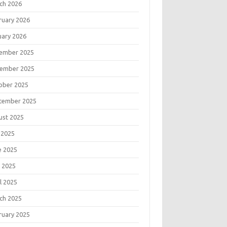
ch 2026
ruary 2026
uary 2026
ember 2025
ember 2025
ober 2025
tember 2025
ust 2025
 2025
e 2025
 2025
l 2025
ch 2025
ruary 2025