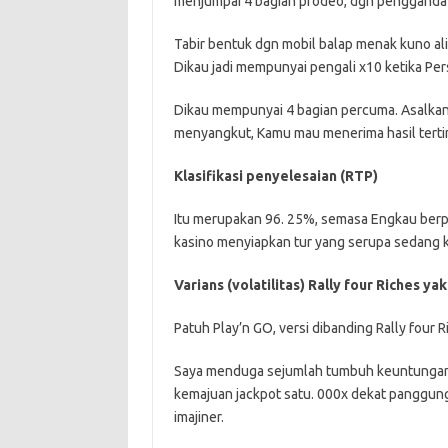
menjumpai 4 bagian prodeo, dgn pengganda
Tabir bentuk dgn mobil balap menak kuno ali
Dikau jadi mempunyai pengali x10 ketika Pe
Dikau mempunyai 4 bagian percuma. Asalkan
menyangkut, Kamu mau menerima hasil terti
Klasifikasi penyelesaian (RTP)
Itu merupakan 96. 25%, semasa Engkau berp
kasino menyiapkan tur yang serupa sedang 
Varians (volatilitas) Rally four Riches ya
Patuh Play’n GO, versi dibanding Rally four
Saya menduga sejumlah tumbuh keuntungan s
kemajuan jackpot satu. 000x dekat panggung
imajiner.