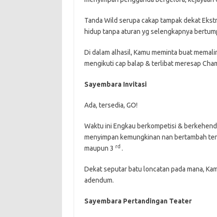
Tanda Wild serupa cakap tampak dekat Ekstra
hidup tanpa aturan yg selengkapnya bertum
Di dalam alhasil, Kamu meminta buat memal
mengikuti cap balap & terlibat meresap Cha
Sayembara Invitasi
Ada, tersedia, GO!
Waktu ini Engkau berkompetisi & berkehend
menyimpan kemungkinan nan bertambah ten
rd
maupun 3
.
Dekat seputar batu loncatan pada mana, Ka
adendum.
Sayembara Pertandingan Teater