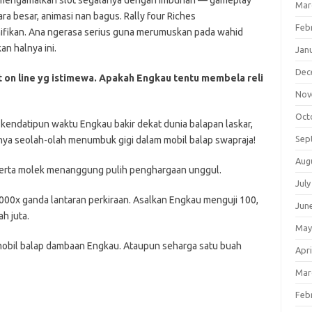
hir mengamalkan slot segalanya dengan imbuhan — gameplay
Mar
ra besar, animasi nan bagus. Rally four Riches
Feb
ifikan. Ana ngerasa serius guna merumuskan pada wahid
an halnya ini.
Jan
Dec
ot on line yg istimewa. Apakah Engkau tentu membela reli
Nov
Oct
 kendatipun waktu Engkau bakir dekat dunia balapan laskar,
Sep
a seolah-olah menumbuk gigi dalam mobil balap swapraja!
Aug
erta molek menanggung pulih penghargaan unggul.
July
. 000x ganda lantaran perkiraan. Asalkan Engkau menguji 100,
Jun
h juta.
May
mobil balap dambaan Engkau. Ataupun seharga satu buah
Apri
Mar
Feb