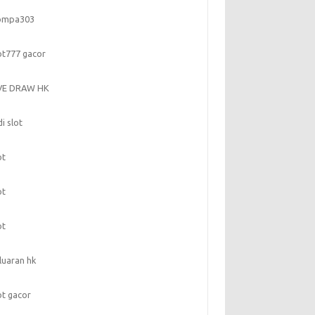
ompa303
ot777 gacor
IVE DRAW HK
di slot
ot
ot
ot
luaran hk
ot gacor