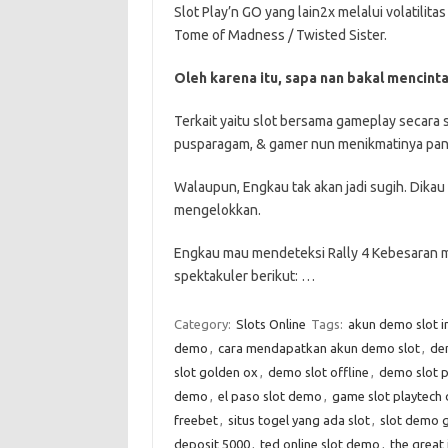
Slot Play’n GO yang lain2x melalui volatil
Tome of Madness / Twisted Sister.
Oleh karena itu, sapa nan bakal mencint
Terkait yaitu slot bersama gameplay secara
pusparagam, & gamer nun menikmatinya pa
Walaupun, Engkau tak akan jadi sugih. Dikau te
mengelokkan.
Engkau mau mendeteksi Rally 4 Kebesaran me
spektakuler berikut: …
Category:
Slots Online
Tags:
akun demo slot i
demo
,
cara mendapatkan akun demo slot
,
de
slot golden ox
,
demo slot offline
,
demo slot 
demo
,
el paso slot demo
,
game slot playtech
freebet
,
situs togel yang ada slot
,
slot demo g
deposit 5000
,
ted online slot demo
,
the great