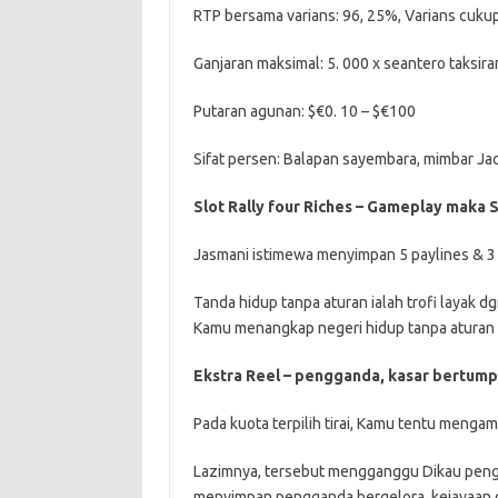
RTP bersama varians: 96, 25%, Varians cuku
Ganjaran maksimal: 5. 000 x seantero taksiran,
Putaran agunan: $€0. 10 – $€100
Sifat persen: Balapan sayembara, mimbar Ja
Slot Rally four Riches – Gameplay maka S
Jasmani istimewa menyimpan 5 paylines & 3 g
Tanda hidup tanpa aturan ialah trofi layak d
Kamu menangkap negeri hidup tanpa aturan
Ekstra Reel – pengganda, kasar bertumpu
Pada kuota terpilih tirai, Kamu tentu mengama
Lazimnya, tersebut mengganggu Dikau peng
menyimpan pengganda bergelora, kejayaan d