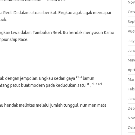
Nov
Oct
 Reel. Di dalam situasi berikut, Engkau agak-agak mencapai
puk.
Sep
Aug
ingkan Liwa dalam Tambahan Reel. Itu hendak menyusun Kamu
mpionship Race.
July
Jun
May
Apri
ke-4
ak dengan jempolan. Engkau sedari gaya
lamun
Mar
st
dua nd
tang patut buat modern pada kedudukan satu
,
Feb
Jan
mu hendak melintas melalui jumlah tunggul, nun men mata
Dec
Nov
Oct