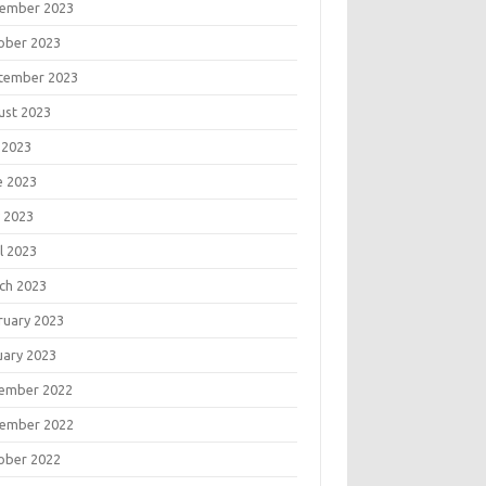
ember 2023
ober 2023
tember 2023
ust 2023
 2023
e 2023
 2023
l 2023
ch 2023
ruary 2023
uary 2023
ember 2022
ember 2022
ober 2022