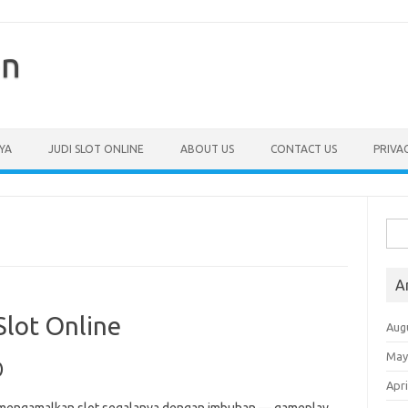
en
YA
JUDI SLOT ONLINE
ABOUT US
CONTACT US
PRIVA
Sea
for:
A
Slot Online
Aug
May
)
Apri