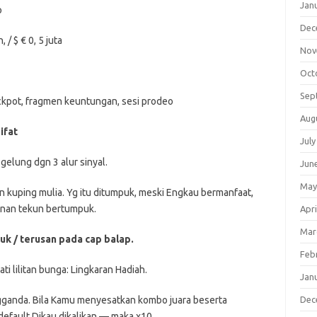
Jan
p
Dec
 / $ € 0, 5 juta
Nov
Oct
Sep
ckpot, fragmen keuntungan, sesi prodeo
Aug
ifat
July
elung dgn 3 alur sinyal.
Jun
May
gn kuping mulia. Yg itu ditumpuk, meski Engkau bermanfaat,
 nan tekun bertumpuk.
Apri
Mar
k / terusan pada cap balap.
Feb
ti lilitan bunga: Lingkaran Hadiah.
Jan
ganda. Bila Kamu menyesatkan kombo juara beserta
Dec
efault Dikau dikalikan — maka x10.