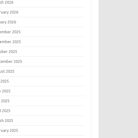
ch 2026
ruary 2026
uary 2026
ember 2025
ember 2025
ober 2025
tember 2025
ust 2025
 2025
e 2025
 2025
l 2025
ch 2025
ruary 2025