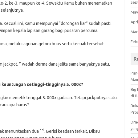
Sep
 ke-2, ke-3, maupun ke-4. Sewaktu Kamu bukan menamatkan
 selanjutnya.
May
Apri
 Kecuali ini, Kamu mempunyai “dorongan liar” sudah pasti.
impan kepala lapisan garang bagi pusaran percuma.
Mar
Feb
ma, melalui agunan gelora buas serta kecuali tersebut
R
um jackpot, ” wadah derma dana jelita sama banyaknya satu,
Pan
Main
 keuntungan setinggi-tingginya 5. 000x?
Big
di 
ngkin memetik tenggat 5. 000x gadaian. Tetapi jackpotnya satu.
cara apa harus?
Buk
Pro
Dra
yan
nd
ebak menuntaskan dua
. Berisi keadaan terkait, Dikau