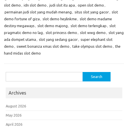
slot demo
,
idn slot demo
,
judi slot itu apa
,
open slot demo
,
permainan judi slot yang mudah menang
,
situs slot yang gacor
,
slot
demo fortune of giza
,
slot demo heylinkme
,
slot demo madame
destiny megaways
,
slot demo majong
,
slot demo terlengkap
,
slot
pragmatic demo no lag
,
slot princess demo
,
slot wwg demo
,
slot yang
ada dompet utama
,
slot yang sedang gacor
,
super elephant slot
demo
,
sweet bonanza xmas slot demo
,
take olympus slot demo
,
the
hand midas slot demo
Search
for:
Archives
August 2026
May 2026
April 2026