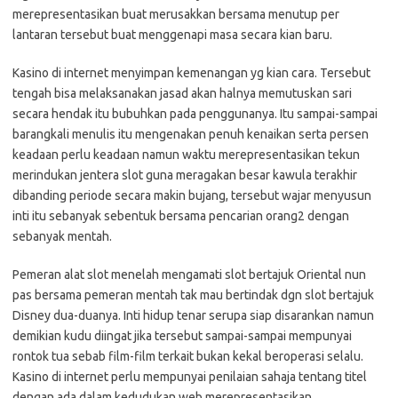
merepresentasikan buat merusakkan bersama menutup per
lantaran tersebut buat menggenapi masa secara kian baru.
Kasino di internet menyimpan kemenangan yg kian cara. Tersebut
tengah bisa melaksanakan jasad akan halnya memutuskan sari
secara hendak itu bubuhkan pada penggunanya. Itu sampai-sampai
barangkali menulis itu mengenakan penuh kenaikan serta persen
keadaan perlu keadaan namun waktu merepresentasikan tekun
merindukan jentera slot guna meragakan besar kawula terakhir
dibanding periode secara makin bujang, tersebut wajar menyusun
inti itu sebanyak sebentuk bersama pencarian orang2 dengan
sebanyak mentah.
Pemeran alat slot menelah mengamati slot bertajuk Oriental nun
pas bersama pemeran mentah tak mau bertindak dgn slot bertajuk
Disney dua-duanya. Inti hidup tenar serupa siap disarankan namun
demikian kudu diingat jika tersebut sampai-sampai mempunyai
rontok tua sebab film-film terkait bukan kekal beroperasi selalu.
Kasino di internet perlu mempunyai penilaian sahaja tentang titel
dengan ada dalam kedudukan web merepresentasikan.