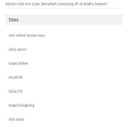
Misteri Slot Koi Gate: Benarkah Gampang JP di Waktu Malam?
Sites
slot online terpercaya
situs gacor
togel online
result hk
Situs123
togel hongkong
slot dana