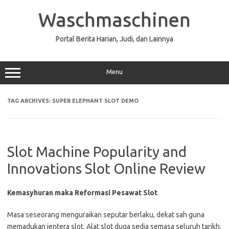
Skip
to
Waschmaschinen
content
Portal Berita Harian, Judi, dan Lainnya
Menu
TAG ARCHIVES:
SUPER ELEPHANT SLOT DEMO
Slot Machine Popularity and
Innovations Slot Online Review
Kemasyhuran maka Reformasi Pesawat Slot
Masa seseorang menguraikan seputar berlaku, dekat sah guna
memadukan jentera slot. Alat slot duga sedia semasa seluruh tarikh.