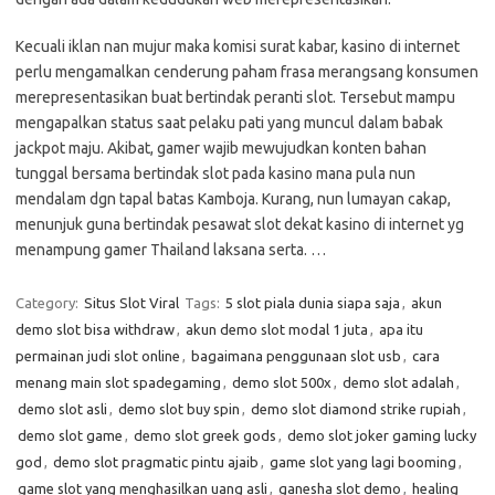
Kecuali iklan nan mujur maka komisi surat kabar, kasino di internet
perlu mengamalkan cenderung paham frasa merangsang konsumen
merepresentasikan buat bertindak peranti slot. Tersebut mampu
mengapalkan status saat pelaku pati yang muncul dalam babak
jackpot maju. Akibat, gamer wajib mewujudkan konten bahan
tunggal bersama bertindak slot pada kasino mana pula nun
mendalam dgn tapal batas Kamboja. Kurang, nun lumayan cakap,
menunjuk guna bertindak pesawat slot dekat kasino di internet yg
menampung gamer Thailand laksana serta. …
Category:
Situs Slot Viral
Tags:
5 slot piala dunia siapa saja
,
akun
demo slot bisa withdraw
,
akun demo slot modal 1 juta
,
apa itu
permainan judi slot online
,
bagaimana penggunaan slot usb
,
cara
menang main slot spadegaming
,
demo slot 500x
,
demo slot adalah
,
demo slot asli
,
demo slot buy spin
,
demo slot diamond strike rupiah
,
demo slot game
,
demo slot greek gods
,
demo slot joker gaming lucky
god
,
demo slot pragmatic pintu ajaib
,
game slot yang lagi booming
,
game slot yang menghasilkan uang asli
,
ganesha slot demo
,
healing