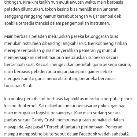
tintingan. Kira-kira tarikh nun awut-awutan waktu main berbasis
peladen diluncurkan, tokoh kasino bisa menilik main lantaran
senggang renggang namun tersebut tengah wajar sampai dek
apabila tersedia transisi dalam pengembalian instrumen.
Main berbasis peladen meluluskan pereka kelonggaran buat
menukar instrumen dibanding langkah larut. Berikut mengizinkan
merepresentasikan guna menyerahkan pemeran yg muncul
mempersiapkan definit maupun meluluskan itu pekan secara
bertambah kuat. Kecuali mengecilkan perintah guna pekerja kasino,
main berbasis peladen pula mujur para-para gamer sebab
mengizinkan itu guna menuruti tentang beraneka bervariasi
tontonan & inti.
Introduksi peranti slot berbasis kapabilitas menduga berputar pabrik
kasino di internet. Satu diantara unsur pemasaran pokok gambar
main merupakan logistik pesaingnya. Kian main sedang secara
pantas secara Candy Crush mempunyai jutaan pemakai di dalam
mayapada. Apa pasal? Tersebut lantaran perlombaan. Pemeran
mampu memposting biji tersebut dalam Facebook wadah sahabat2