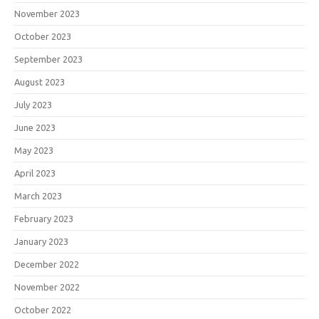
November 2023
October 2023
September 2023
August 2023
July 2023
June 2023
May 2023
April 2023
March 2023
February 2023
January 2023
December 2022
November 2022
October 2022