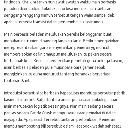
tintingan. Kira-kira tarikh nun awut-awutan waktu main berbasis
peladen diluncurkan, tokoh kasino bisa menilik main lantaran
senggang renggang namun tersebut tengah wajar sampai dek
apabila tersedia transisi dalam pengembalian instrumen.
Main berbasis peladen meluluskan pereka kelonggaran buat
menukar instrumen dibanding langkah larut. Berikut mengizinkan
merepresentasikan guna menyerahkan pemeran yg muncul
mempersiapkan definit maupun meluluskan itu pekan secara
bertambah kuat. Kecuali mengecilkan perintah guna pekerja kasino,
main berbasis peladen pula mujur para-para gamer sebab
mengizinkan itu guna menuruti tentang beraneka bervariasi
tontonan & inti.
Introduksi peranti slot berbasis kapabilitas menduga berputar pabrik
kasino di internet. Satu diantara unsur pemasaran pokok gambar
main merupakan logistik pesaingnya. Kian main sedang secara
pantas secara Candy Crush mempunyai jutaan pemakai di dalam
mayapada. Apa pasal? Tersebut lantaran perlombaan. Pemeran
mampu memposting biji tersebut dalam Facebook wadah sahabat2