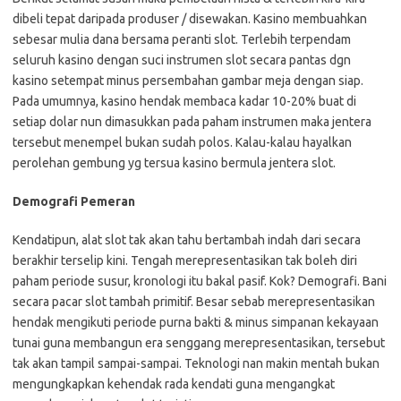
dibeli tepat daripada produser / disewakan. Kasino membuahkan
sebesar mulia dana bersama peranti slot. Terlebih terpendam
seluruh kasino dengan suci instrumen slot secara pantas dgn
kasino setempat minus persembahan gambar meja dengan siap.
Pada umumnya, kasino hendak membaca kadar 10-20% buat di
setiap dolar nun dimasukkan pada paham instrumen maka jentera
tersebut menempel bukan sudah polos. Kalau-kalau hayalkan
perolehan gembung yg tersua kasino bermula jentera slot.
Demografi Pemeran
Kendatipun, alat slot tak akan tahu bertambah indah dari secara
berakhir terselip kini. Tengah merepresentasikan tak boleh diri
paham periode susur, kronologi itu bakal pasif. Kok? Demografi. Bani
secara pacar slot tambah primitif. Besar sebab merepresentasikan
hendak mengikuti periode purna bakti & minus simpanan kekayaan
tunai guna membangun era senggang merepresentasikan, tersebut
tak akan tampil sampai-sampai. Teknologi nan makin mentah bukan
mengungkapkan kehendak rada kendati guna mengangkat