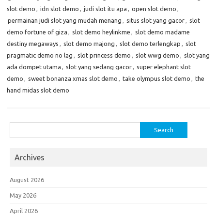
slot demo
,
idn slot demo
,
judi slot itu apa
,
open slot demo
,
permainan judi slot yang mudah menang
,
situs slot yang gacor
,
slot
demo fortune of giza
,
slot demo heylinkme
,
slot demo madame
destiny megaways
,
slot demo majong
,
slot demo terlengkap
,
slot
pragmatic demo no lag
,
slot princess demo
,
slot wwg demo
,
slot yang
ada dompet utama
,
slot yang sedang gacor
,
super elephant slot
demo
,
sweet bonanza xmas slot demo
,
take olympus slot demo
,
the
hand midas slot demo
Search
for:
Archives
August 2026
May 2026
April 2026