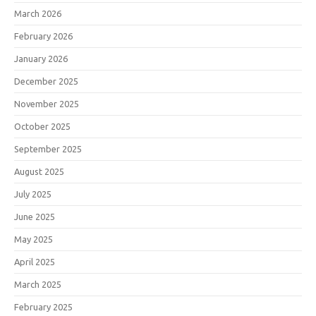
March 2026
February 2026
January 2026
December 2025
November 2025
October 2025
September 2025
August 2025
July 2025
June 2025
May 2025
April 2025
March 2025
February 2025