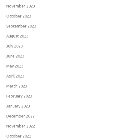
November 2023
October 2023
September 2023
August 2023
July 2023
June 2023
May 2023
April 2023
March 2023
February 2023
January 2023
December 2022
November 2022
October 2022