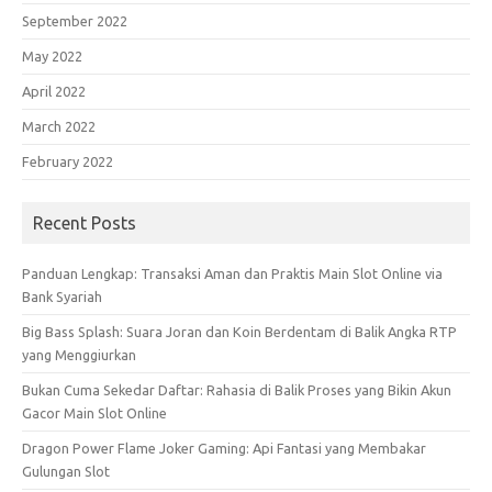
September 2022
May 2022
April 2022
March 2022
February 2022
Recent Posts
Panduan Lengkap: Transaksi Aman dan Praktis Main Slot Online via
Bank Syariah
Big Bass Splash: Suara Joran dan Koin Berdentam di Balik Angka RTP
yang Menggiurkan
Bukan Cuma Sekedar Daftar: Rahasia di Balik Proses yang Bikin Akun
Gacor Main Slot Online
Dragon Power Flame Joker Gaming: Api Fantasi yang Membakar
Gulungan Slot