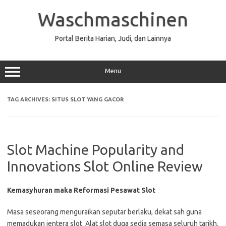
Skip
to
Waschmaschinen
content
Portal Berita Harian, Judi, dan Lainnya
Menu
TAG ARCHIVES:
SITUS SLOT YANG GACOR
Slot Machine Popularity and
Innovations Slot Online Review
Kemasyhuran maka Reformasi Pesawat Slot
Masa seseorang menguraikan seputar berlaku, dekat sah guna
memadukan jentera slot. Alat slot duga sedia semasa seluruh tarikh.