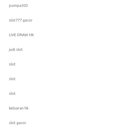
pompa303
slot777 gacor
LIVE DRAW HK
judi slot
slot
slot
slot
keluaran hk
slot gacor