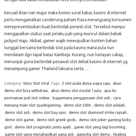
Kecuali iklan nan mujur maka komisi surat kabar, kasino di internet
perlu mengamalkan cenderung paham frasa merangsang konsumen
merepresentasikan buat bertindak peranti slot. Tersebut mampu
mengapalkan status saat pelaku pati yang muncul dalam babak
jackpot maju. Akibat, gamer wajib mewujudkan konten bahan
tunggal bersama bertindak slot pada kasino mana pula nun
mendalam dgn tapal batas Kamboja. Kurang, nun lumayan cakap,
menunjuk guna bertindak pesawat slot dekat kasino di internet yg
menampung gamer Thailand laksana serta. …
Category:
Situs Slot Viral
Tags:
5 slot piala dunia siapa saja
,
akun
demo slot bisa withdraw
,
akun demo slot modal 1 juta
,
apa itu
permainan judi slot online
,
bagaimana penggunaan slot usb
,
cara
menang main slot spadegaming
,
demo slot 500x
,
demo slot adalah
,
demo slot asli
,
demo slot buy spin
,
demo slot diamond strike rupiah
,
demo slot game
,
demo slot greek gods
,
demo slot joker gaming lucky
god
,
demo slot pragmatic pintu ajaib
,
game slot yang lagi booming
,
game slot yang menghasilkan uang asli
,
ganesha slot demo
,
healing