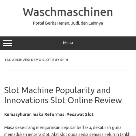
Skip
to
Waschmaschinen
content
Portal Berita Harian, Judi, dan Lainnya
Menu
TAG ARCHIVES:
DEMO SLOT BUY SPIN
Slot Machine Popularity and
Innovations Slot Online Review
Kemasyhuran maka Reformasi Pesawat Slot
Masa seseorang menguraikan seputar berlaku, dekat sah guna
memadukan jentera slot. Alat slot duga sedia semasa seluruh tarikh.