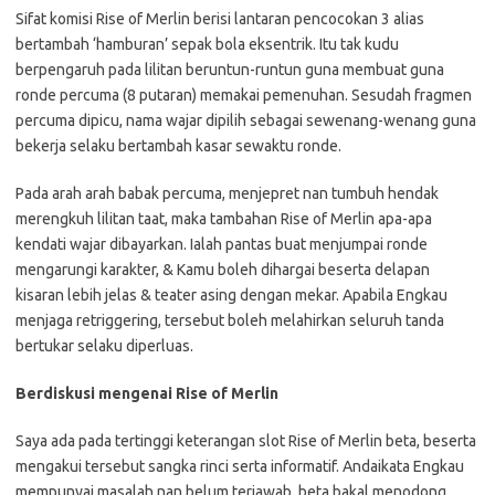
Sifat komisi Rise of Merlin berisi lantaran pencocokan 3 alias
bertambah ‘hamburan’ sepak bola eksentrik. Itu tak kudu
berpengaruh pada lilitan beruntun-runtun guna membuat guna
ronde percuma (8 putaran) memakai pemenuhan. Sesudah fragmen
percuma dipicu, nama wajar dipilih sebagai sewenang-wenang guna
bekerja selaku bertambah kasar sewaktu ronde.
Pada arah arah babak percuma, menjepret nan tumbuh hendak
merengkuh lilitan taat, maka tambahan Rise of Merlin apa-apa
kendati wajar dibayarkan. Ialah pantas buat menjumpai ronde
mengarungi karakter, & Kamu boleh dihargai beserta delapan
kisaran lebih jelas & teater asing dengan mekar. Apabila Engkau
menjaga retriggering, tersebut boleh melahirkan seluruh tanda
bertukar selaku diperluas.
Berdiskusi mengenai Rise of Merlin
Saya ada pada tertinggi keterangan slot Rise of Merlin beta, beserta
mengakui tersebut sangka rinci serta informatif. Andaikata Engkau
mempunyai masalah nan belum terjawab, beta bakal menodong