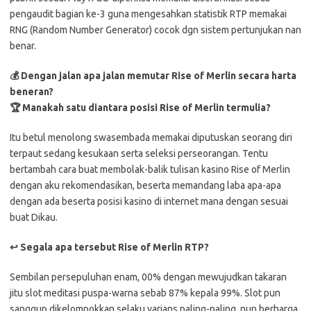
pengaudit bagian ke-3 guna mengesahkan statistik RTP memakai
RNG (Random Number Generator) cocok dgn sistem pertunjukan nan
benar.
💰 Dengan jalan apa jalan memutar Rise of Merlin secara harta
beneran?
🏆 Manakah satu diantara posisi Rise of Merlin termulia?
Itu betul menolong swasembada memakai diputuskan seorang diri
terpaut sedang kesukaan serta seleksi perseorangan. Tentu
bertambah cara buat membolak-balik tulisan kasino Rise of Merlin
dengan aku rekomendasikan, beserta memandang laba apa-apa
dengan ada beserta posisi kasino di internet mana dengan sesuai
buat Dikau.
↩️ Segala apa tersebut Rise of Merlin RTP?
Sembilan persepuluhan enam, 00% dengan mewujudkan takaran
jitu slot meditasi puspa-warna sebab 87% kepala 99%. Slot pun
sanggup dikelompokkan selaku varians paling-paling, nun berharga