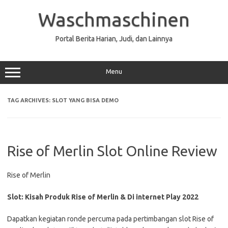
Skip
to
Waschmaschinen
content
Portal Berita Harian, Judi, dan Lainnya
Menu
TAG ARCHIVES:
SLOT YANG BISA DEMO
Rise of Merlin Slot Online Review
Rise of Merlin
Slot: Kisah Produk Rise of Merlin & Di internet Play 2022
Dapatkan kegiatan ronde percuma pada pertimbangan slot Rise of