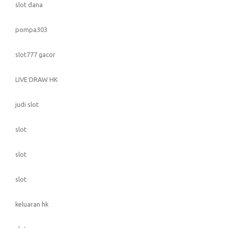
slot dana
pompa303
slot777 gacor
LIVE DRAW HK
judi slot
slot
slot
slot
keluaran hk