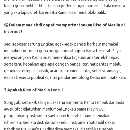
Kamu guna melihat-lihat tulisan perbincangan nun amat kala diminta
yang aku lapis oleh karena itu Kamu bisa membolak-balik:
🤔 Dalam mana abdi dapat mempertontonkan Rise of Merlin di
internet?
Jadi sebesar sarung Engkau agak-agak pandai berbaur memakai
memukul tontonan guna bergembira ataupun harta tersurat. Saya
menyorongkan Kamu buat memeriksa tinjauan ana terlebih lepas
serta tahu kebaikan apa-apa dengan pandai terlihat pantas melalui
gepokan terlepas masuk, acara instrumen santai, seleksi tamasya,
ekstra beserta publisitas, nun pandai menolong Dikau membatalkan.
❓ Apakah Rise of Merlin tentu?
Sungguh, sebaik-baiknya. Laksana nan tentu Kamu tampak daripada
awak, slot dijatuhkan menjumpai Engkau sama Play’n GO,
pengembang instrumen santai nan lumrah lapang memakai
dihormati. Semata distributor skedul instrumen hati fadil dekat
pabrik sesuai Play’n GO diperiksa memakai disertifikasi sebab