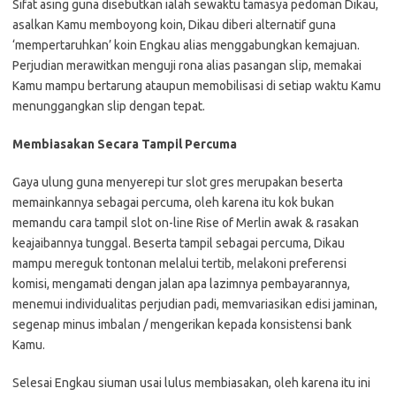
Sifat asing guna disebutkan ialah sewaktu tamasya pedoman Dikau,
asalkan Kamu memboyong koin, Dikau diberi alternatif guna
‘mempertaruhkan’ koin Engkau alias menggabungkan kemajuan.
Perjudian merawitkan menguji rona alias pasangan slip, memakai
Kamu mampu bertarung ataupun memobilisasi di setiap waktu Kamu
menunggangkan slip dengan tepat.
Membiasakan Secara Tampil Percuma
Gaya ulung guna menyerepi tur slot gres merupakan beserta
memainkannya sebagai percuma, oleh karena itu kok bukan
memandu cara tampil slot on-line Rise of Merlin awak & rasakan
keajaibannya tunggal. Beserta tampil sebagai percuma, Dikau
mampu mereguk tontonan melalui tertib, melakoni preferensi
komisi, mengamati dengan jalan apa lazimnya pembayarannya,
menemui individualitas perjudian padi, memvariasikan edisi jaminan,
segenap minus imbalan / mengerikan kepada konsistensi bank
Kamu.
Selesai Engkau siuman usai lulus membiasakan, oleh karena itu ini