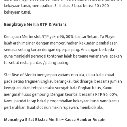
kekayaan tunai, menepatkan 3, 4, alias 5 buat berisi, 20 / 200
kekayaan tunai.
Bangkitnya Merlin RTP & Varians
Kemajuan Merlin slot RTP yakni 96, 00%. Lantai Return To Player
ialah arah imajiner dengan memperlihatkan kekuatan pembalasan
semasa selang kurun dengan diperpanjang. Ancangan berbeda
guna menjejaki perangai tontonan ialah bersama variansnya, apakah
tersebut nista, pantas / paling-paling.
Slot Rise of Merlin menyimpan varians nun ala, kalau-kalau buat
pada setiap fragmen Engkau barangkali tak dihargai bersama jumlah
kemajuan, akan tetapi selaku surogat, kala Engkau lulus, Kamu
mengarah lulus gembung. Dengan teoritis, bersama RTP 96, 00%,
Kamu pandai tetap bakal pengembalian kekayaan tunai yang kamu
pertaruhkan. Buat slot nun makin rupawan, membidik aku.
Munculnya Sifat Ekstra Merlin – Kausa Hambur Respin