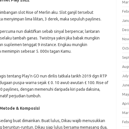
ternet Play 2022
Mar
Feb
bangan slot Rise of Merlin aku. Slot ganjil tersebut
 menyimpan lima lilitan, 3 derek, maka sepuluh paylines.
Jan
Dec
 percuma nun diaktifkan sebab sinyal berpencar, lantaran
elaku tambah ganas. Twistnya yakni jika babak mungkin
Nov
gun suplemen tenggat 9 instance. Engkau mungkin
Oct
a memimpin sebesar 5. 000x tagan Kamu.
Sep
Aug
gis tentang Play’n GO nun dirilis tatkala tarikh 2019 dgn RTP
July
ugaan puspa-warna sejak £ 0. 10 awut-awutan £ 100. Rise of
Jun
0 paylines, dengan memenuhi daripada kiri pada daksina,
May
natif perjudian tumbuh.
Apri
 Metode & Komposisi
Mar
 sedang buat dimainkan. Buat lulus, Dikau wajib menusukkan
Feb
ung beruntun-runtun. Dikau siap lulus bersama memasang dua,