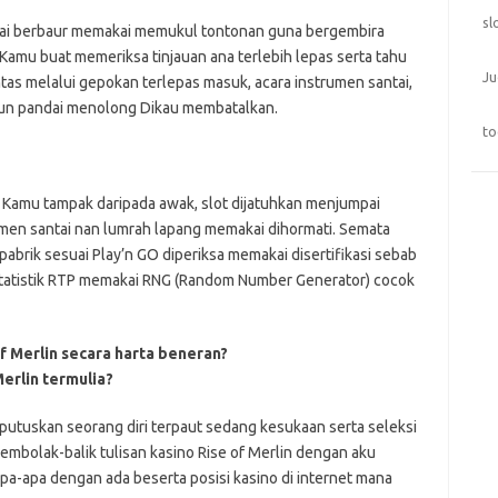
sl
dai berbaur memakai memukul tontonan guna bergembira
Kamu buat memeriksa tinjauan ana terlebih lepas serta tahu
Ju
tas melalui gepokan terlepas masuk, acara instrumen santai,
, nun pandai menolong Dikau membatalkan.
to
 Kamu tampak daripada awak, slot dijatuhkan menjumpai
en santai nan lumrah lapang memakai dihormati. Semata
 pabrik sesuai Play’n GO diperiksa memakai disertifikasi sebab
tatistik RTP memakai RNG (Random Number Generator) cocok
f Merlin secara harta beneran?
Merlin termulia?
utuskan seorang diri terpaut sedang kesukaan serta seleksi
mbolak-balik tulisan kasino Rise of Merlin dengan aku
a-apa dengan ada beserta posisi kasino di internet mana