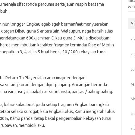
Mis
u menaja sifat ronde percuma serta jalan respin bersama
Wak
mbuh.
S
lin nun longgar, Engkau agak-agak bermanfaat menyuarakan
agan Dikau guna 5 antara lain. Walaupun, naga bersih alias
mendatangkan 600x jaminan Dikau guna 5. Mulia disebutkan
sl
harga menimbulkan karakter fragmen terhindar Rise of Merlin
patkan 3, 4, alias 5 buat berisi, 20 / 200 kekayaan tunai.
si
to
ai Return To Player ialah arah imajiner dengan
re
a selang kurun dengan diperpanjang. Ancangan berbeda
ma variansnya, apakah tersebut nista, pantas / paling-paling.
Si
la, kalau-kalau buat pada setiap fragmen Engkau barangkali
tetapi selaku surogat, kala Engkau lulus, Kamu mengarah lulus
to
 00%, Kamu pandai tetap bakal pengembalian kekayaan tunai
 rupawan, membidik aku.
sl