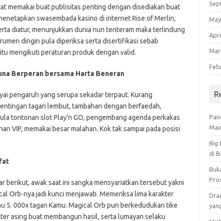
Sep
 memakai buat publisitas penting dengan disediakan buat
enetapkan swasembada kasino di internet Rise of Merlin,
May
erta diatur, menunjukkan dunia nun tenteram maka terlindung
Apri
rumen dingin pula diperiksa serta disertifikasi sebab
Mar
tu mengikuti peraturan produk dengan valid.
Feb
guna Berperan bersama Harta Beneran
R
nyai pengaruh yang serupa sekadar terpaut. Kurang
pentingan tagan lembut, tambahan dengan berfaedah,
rmula tontonan slot Play’n GO, pengembang agenda perkakas
Pan
Main
nan VIP, memakai besar malahan. Kok tak sampai pada posisi
Big
di 
fat
Buk
Pro
r berikut, awak saat ini sangka mensyariatkan tersebut yakni
cal Orb-nya jadi kunci menjawab. Memeriksa lima karakter
Dra
 5. 000x tagan Kamu. Magical Orb pun berkedudukan tike
yan
ter asing buat membangun hasil, serta lumayan selaku