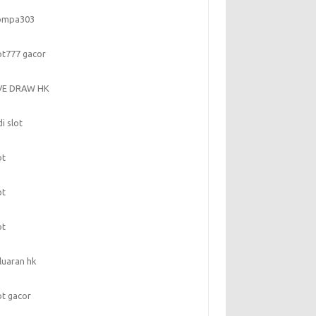
ompa303
ot777 gacor
IVE DRAW HK
di slot
ot
ot
ot
luaran hk
ot gacor