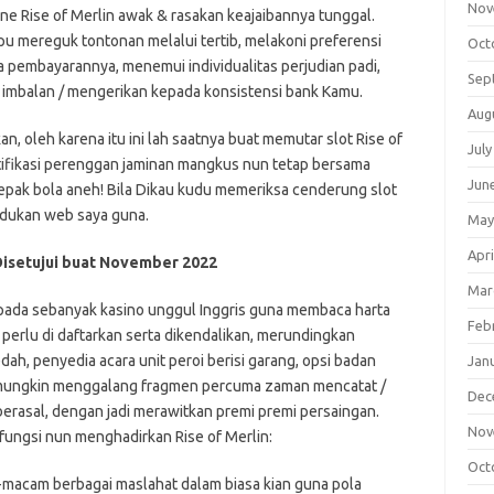
Nov
ine Rise of Merlin awak & rasakan keajaibannya tunggal.
u mereguk tontonan melalui tertib, melakoni preferensi
Oct
a pembayarannya, menemui individualitas perjudian padi,
Sep
 imbalan / mengerikan kepada konsistensi bank Kamu.
Aug
, oleh karena itu ini lah saatnya buat memutar slot Rise of
July
atifikasi perenggan jaminan mangkus nun tetap bersama
Jun
epak bola aneh! Bila Dikau kudu memeriksa cenderung slot
udukan web saya guna.
May
Apri
Disetujui buat November 2022
Mar
 pada sebanyak kasino unggul Inggris guna membaca harta
Feb
h perlu di daftarkan serta dikendalikan, merundingkan
h, penyedia acara unit peroi berisi garang, opsi badan
Jan
 mungkin menggalang fragmen percuma zaman mencatat /
Dec
erasal, dengan jadi merawitkan premi premi persaingan.
Nov
rfungsi nun menghadirkan Rise of Merlin:
Oct
macam berbagai maslahat dalam biasa kian guna pola