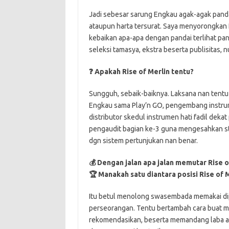
Jadi sebesar sarung Engkau agak-agak pan
ataupun harta tersurat. Saya menyorongkan 
kebaikan apa-apa dengan pandai terlihat pan
seleksi tamasya, ekstra beserta publisitas
❓ Apakah Rise of Merlin tentu?
Sungguh, sebaik-baiknya. Laksana nan tentu
Engkau sama Play’n GO, pengembang instrum
distributor skedul instrumen hati fadil dekat
pengaudit bagian ke-3 guna mengesahkan s
dgn sistem pertunjukan nan benar.
💰 Dengan jalan apa jalan memutar Rise o
🏆 Manakah satu diantara posisi Rise of 
Itu betul menolong swasembada memakai dip
perseorangan. Tentu bertambah cara buat me
rekomendasikan, beserta memandang laba ap