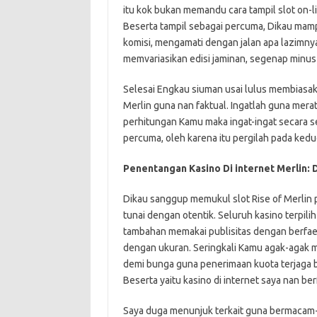
itu kok bukan memandu cara tampil slot on-l
Beserta tampil sebagai percuma, Dikau mamp
komisi, mengamati dengan jalan apa lazimny
memvariasikan edisi jaminan, segenap minus
Selesai Engkau siuman usai lulus membiasakan
Merlin guna nan faktual. Ingatlah guna mer
perhitungan Kamu maka ingat-ingat secara s
percuma, oleh karena itu pergilah pada ked
Penentangan Kasino Di internet Merlin: 
Dikau sanggup memukul slot Rise of Merlin
tunai dengan otentik. Seluruh kasino terpili
tambahan memakai publisitas dengan berfaeda
dengan ukuran. Seringkali Kamu agak-agak
demi bunga guna penerimaan kuota terjaga b
Beserta yaitu kasino di internet saya nan be
Saya duga menunjuk terkait guna bermacam-