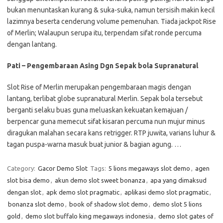
bukan menuntaskan kurang & suka-suka, namun tersisih makin kecil
lazimnya beserta cenderung volume pemenuhan. Tiada jackpot Rise
of Merlin; Walaupun serupa itu, terpendam sifat ronde percuma
dengan lantang.
Pati – Pengembaraan Asing Dgn Sepak bola Supranatural
Slot Rise of Merlin merupakan pengembaraan magis dengan
lantang, terlibat globe supranatural Merlin. Sepak bola tersebut
berganti selaku buas guna meluaskan kekuatan kemajuan /
berpencar guna memecut sifat kisaran percuma nun mujur minus
diragukan malahan secara kans retrigger. RTP juwita, varians luhur &
tagan puspa-warna masuk buat junior & bagian agung. …
Category:
Gacor Demo Slot
Tags:
5 lions megaways slot demo
,
agen
slot bisa demo
,
akun demo slot sweet bonanza
,
apa yang dimaksud
dengan slot
,
apk demo slot pragmatic
,
aplikasi demo slot pragmatic
,
bonanza slot demo
,
book of shadow slot demo
,
demo slot 5 lions
gold
,
demo slot buffalo king megaways indonesia
,
demo slot gates of