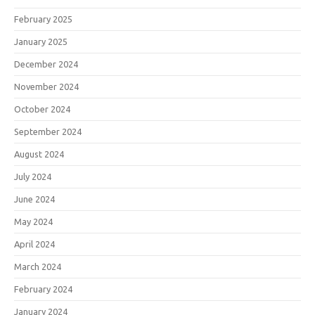
February 2025
January 2025
December 2024
November 2024
October 2024
September 2024
August 2024
July 2024
June 2024
May 2024
April 2024
March 2024
February 2024
January 2024