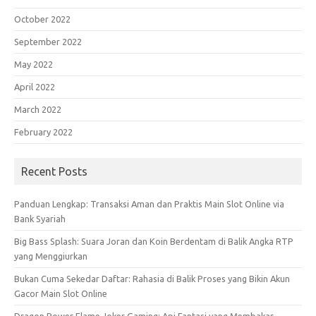
October 2022
September 2022
May 2022
April 2022
March 2022
February 2022
Recent Posts
Panduan Lengkap: Transaksi Aman dan Praktis Main Slot Online via
Bank Syariah
Big Bass Splash: Suara Joran dan Koin Berdentam di Balik Angka RTP
yang Menggiurkan
Bukan Cuma Sekedar Daftar: Rahasia di Balik Proses yang Bikin Akun
Gacor Main Slot Online