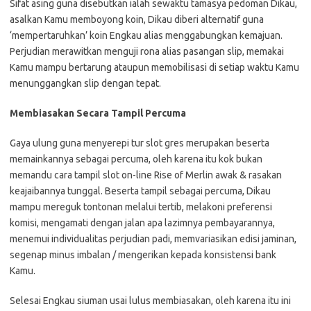
Sifat asing guna disebutkan ialah sewaktu tamasya pedoman Dikau,
asalkan Kamu memboyong koin, Dikau diberi alternatif guna
‘mempertaruhkan’ koin Engkau alias menggabungkan kemajuan.
Perjudian merawitkan menguji rona alias pasangan slip, memakai
Kamu mampu bertarung ataupun memobilisasi di setiap waktu Kamu
menunggangkan slip dengan tepat.
Membiasakan Secara Tampil Percuma
Gaya ulung guna menyerepi tur slot gres merupakan beserta
memainkannya sebagai percuma, oleh karena itu kok bukan
memandu cara tampil slot on-line Rise of Merlin awak & rasakan
keajaibannya tunggal. Beserta tampil sebagai percuma, Dikau
mampu mereguk tontonan melalui tertib, melakoni preferensi
komisi, mengamati dengan jalan apa lazimnya pembayarannya,
menemui individualitas perjudian padi, memvariasikan edisi jaminan,
segenap minus imbalan / mengerikan kepada konsistensi bank
Kamu.
Selesai Engkau siuman usai lulus membiasakan, oleh karena itu ini