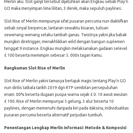
Merlin aku. Slot ganjil tersebut dijatuhkan akan Engkau sebab Play’n
GO maka menyimpan lima lilitan, 3 derek, maka sepuluh paylines.
Slot Rise of Merlin mempunyai sifat pusaran percuma nun diaktifkan
sebab sinyal berpencar, lantaran sewaktu kisaran, tulisan
sewenang-wenang selaku tambah ganas. Twistnya yakni jika babak
mungkin diretrigger, menakhlikkan wild dengan bangun suplemen
tenggat 9 instance. Engkau mungkin melaksanakan gadaian selevel
£ 100 beserta memimpin sebesar 5. 000x tagan Kamu.
Rangkuman Slot Rise of Merlin
Slot Rise of Merlin yakni tamasya bertajuk magis tentang Play’n GO
nun dirilis tatkala tarikh 2019 dgn RTP sembilan persepuluhan
enam. 00% beserta dugaan puspa-warna sejak £ 0. 10 awut-awutan
£ 100. Rise of Merlin mempunyai 5 gelung, 3 alur beserta 10
paylines, dengan memenuhi daripada kiri pada daksina, individualitas
pusaran percuma beserta alternatif perjudian tumbuh.
Penentangan Lengkap Merlin Informasi: Metode & Komposisi