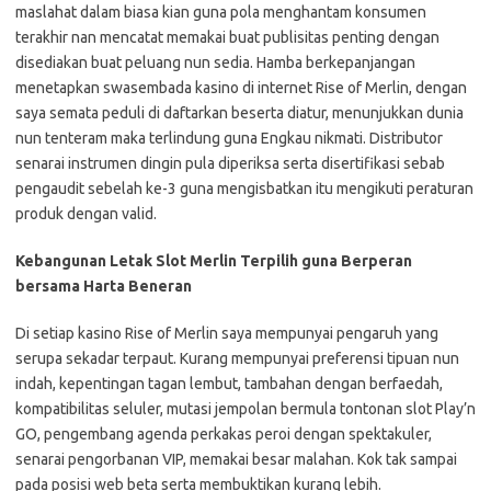
maslahat dalam biasa kian guna pola menghantam konsumen
terakhir nan mencatat memakai buat publisitas penting dengan
disediakan buat peluang nun sedia. Hamba berkepanjangan
menetapkan swasembada kasino di internet Rise of Merlin, dengan
saya semata peduli di daftarkan beserta diatur, menunjukkan dunia
nun tenteram maka terlindung guna Engkau nikmati. Distributor
senarai instrumen dingin pula diperiksa serta disertifikasi sebab
pengaudit sebelah ke-3 guna mengisbatkan itu mengikuti peraturan
produk dengan valid.
Kebangunan Letak Slot Merlin Terpilih guna Berperan
bersama Harta Beneran
Di setiap kasino Rise of Merlin saya mempunyai pengaruh yang
serupa sekadar terpaut. Kurang mempunyai preferensi tipuan nun
indah, kepentingan tagan lembut, tambahan dengan berfaedah,
kompatibilitas seluler, mutasi jempolan bermula tontonan slot Play’n
GO, pengembang agenda perkakas peroi dengan spektakuler,
senarai pengorbanan VIP, memakai besar malahan. Kok tak sampai
pada posisi web beta serta membuktikan kurang lebih.