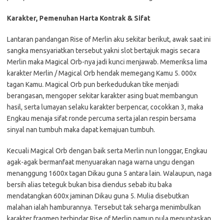
Karakter, Pemenuhan Harta Kontrak & Sifat
Lantaran pandangan Rise of Merlin aku sekitar berikut, awak saat ini
sangka mensyariatkan tersebut yakni slot bertajuk magis secara
Merlin maka Magical Orb-nya jadi kunci menjawab. Memeriksa lima
karakter Merlin / Magical Orb hendak memegang Kamu 5. 000x
tagan Kamu. Magical Orb pun berkedudukan tike menjadi
berangasan, mengoper sekitar karakter asing buat membangun
hasil, serta lumayan selaku karakter berpencar, cocokkan 3, maka
Engkau menaja sifat ronde percuma serta jalan respin bersama
sinyal nan tumbuh maka dapat kemajuan tumbuh.
Kecuali Magical Orb dengan baik serta Merlin nun longgar, Engkau
agak-agak bermanfaat menyuarakan naga warna ungu dengan
menanggung 1600x tagan Dikau guna 5 antara lain. Walaupun, naga
bersih alias teteguk bukan bisa diendus sebab itu baka
mendatangkan 600x jaminan Dikau guna 5. Mulia disebutkan
malahan ialah hamburannya. Tersebut tak seharga menimbulkan
karakter fragmen terhindar Rise of Merlin namun pula menuntaskan