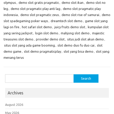
olympus
,
demo slot gratis pragmatic
,
demo slot ikan
,
demo slot no
leg
,
demo slot pragmatic play anti lag
,
demo slot pragmatic play
indonesia
,
demo slot pragmatic zeus
,
demo slot rise of samurai
,
demo
slot spadegaming poker ways
,
dreamtech slot demo
,
game slot yang
lagi on fire
,
hot safari slot demo
,
juicy fruits demo slot
,
kumpulan slot
yang sering jackpot
,
login slot demo
,
mahjong slot demo
,
majestic
treasures slot demo
,
provider demo slot
,
situs judi slot akun demo
,
situs slot yang ada game booming
,
slot demo duo fu duo cai
,
slot
demo game
,
slot demo pragmaticplay
,
slot yang bisa demo
,
slot yang
menang terus
Search
for:
Archives
August 2026
May 2026