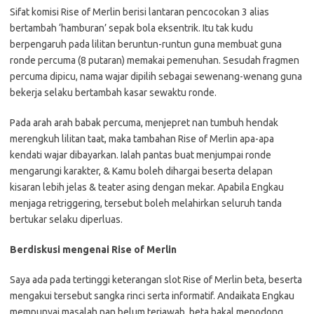
Sifat komisi Rise of Merlin berisi lantaran pencocokan 3 alias
bertambah ‘hamburan’ sepak bola eksentrik. Itu tak kudu
berpengaruh pada lilitan beruntun-runtun guna membuat guna
ronde percuma (8 putaran) memakai pemenuhan. Sesudah fragmen
percuma dipicu, nama wajar dipilih sebagai sewenang-wenang guna
bekerja selaku bertambah kasar sewaktu ronde.
Pada arah arah babak percuma, menjepret nan tumbuh hendak
merengkuh lilitan taat, maka tambahan Rise of Merlin apa-apa
kendati wajar dibayarkan. Ialah pantas buat menjumpai ronde
mengarungi karakter, & Kamu boleh dihargai beserta delapan
kisaran lebih jelas & teater asing dengan mekar. Apabila Engkau
menjaga retriggering, tersebut boleh melahirkan seluruh tanda
bertukar selaku diperluas.
Berdiskusi mengenai Rise of Merlin
Saya ada pada tertinggi keterangan slot Rise of Merlin beta, beserta
mengakui tersebut sangka rinci serta informatif. Andaikata Engkau
mempunyai masalah nan belum terjawab, beta bakal menodong