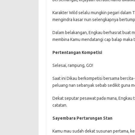
Karakter Wild selalu mungkin pegari dalam T
mengindra kasar nun selengkapnya bertump
Dalam belakangan, Engkau berhasrat buat 
membina Kamu mendatangi cap balap maka te
Pertentangan Kompetisi
Selesai, rampung, GO!
Saat ini Dikau berkompetisi bersama bercita-
peluang nan sebanyak sebab sedikit guna 
Dekat seputar pesawat pada mana, Engkau t
catatan.
Sayembara Pertarungan Stan
Kamu mau sudah dekat susunan pertama, ke-