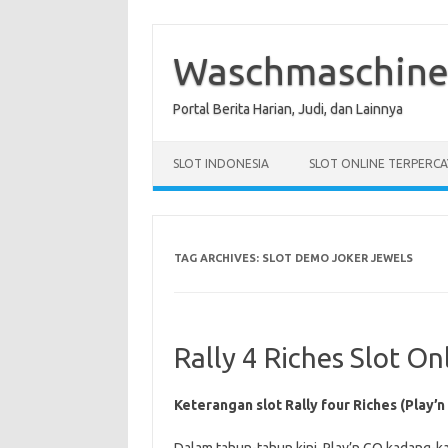
Skip
to
content
Waschmaschin
Portal Berita Harian, Judi, dan Lainnya
SLOT INDONESIA
SLOT ONLINE TERPERCA
TAG ARCHIVES:
SLOT DEMO JOKER JEWELS
Rally 4 Riches Slot O
Keterangan slot Rally four Riches (Play’n