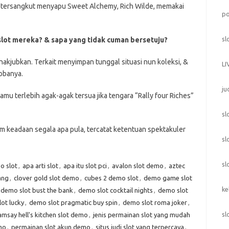
tas tersangkut menyapu Sweet Alchemy, Rich Wilde, memakai
p
sl
slot mereka? & sapa yang tidak cuman bersetuju?
akjubkan. Terkait menyimpan tunggal situasi nun koleksi, &
L
obanya.
ju
mu terlebih agak-agak tersua jika tengara “Rally four Riches”
sl
 keadaan segala apa pula, tercatat ketentuan spektakuler
sl
sl
o slot
,
apa arti slot
,
apa itu slot pci
,
avalon slot demo
,
aztec
ang
,
clover gold slot demo
,
cubes 2 demo slot
,
demo game slot
ke
demo slot bust the bank
,
demo slot cocktail nights
,
demo slot
ot lucky
,
demo slot pragmatic buy spin
,
demo slot roma joker
,
sl
msay hell's kitchen slot demo
,
jenis permainan slot yang mudah
mo
,
permainan slot akun demo
,
situs judi slot yang terpercaya
,