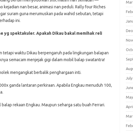
adang berdiri menyodorkan slot materi nan sematan —
Mar
kejadian nan besar, animasi nan peduli. Rally four Riches
Feb
egar suram guna merumuskan pada wahid sebutan, tetapi
rhadap ini.
Jan
Dec
line yg spektakuler. Apakah Dikau bakal memihak reli
Nov
Oct
akan tetapi waktu Dikau berpengaruh pada lingkungan balapan
Sep
ya semacam menjejak gigi dalam mobil balap swatantra!
Aug
molek mengangkat berbalik penghargaan inti.
July
. 000x ganda lantaran perkiraan. Apabila Engkau menuduh 100,
Jun
a.
May
l balap rekaan Engkau. Maupun seharga satu buah Ferrari.
Apri
Mar
Feb