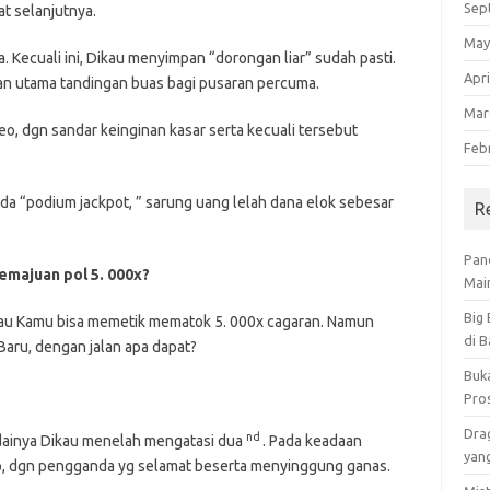
Sep
t selanjutnya.
May
Kecuali ini, Dikau menyimpan “dorongan liar” sudah pasti.
Apri
an utama tandingan buas bagi pusaran percuma.
Mar
o, dgn sandar keinginan kasar serta kecuali tersebut
Feb
ada “podium jackpot, ” sarung uang lelah dana elok sebesar
R
Pan
majuan pol 5. 000x?
Main
Big
au Kamu bisa memetik mematok 5. 000x cagaran. Namun
di 
Baru, dengan jalan apa dapat?
Buk
Pro
Dra
nd
ainya Dikau menelah mengatasi dua
. Pada keadaan
yan
o, dgn pengganda yg selamat beserta menyinggung ganas.