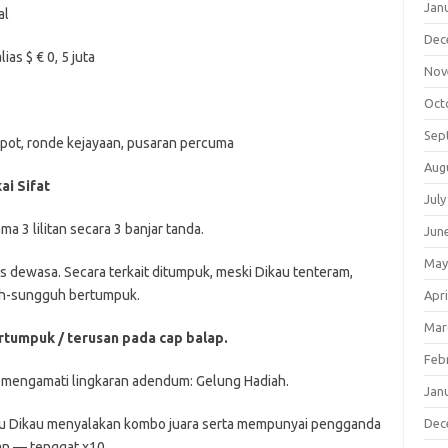
Jan
al
Dec
ias $ € 0, 5 juta
Nov
Oct
Sep
kpot, ronde kejayaan, pusaran percuma
Aug
ai Sifat
July
 3 lilitan secara 3 banjar tanda.
Jun
May
s dewasa. Secara terkait ditumpuk, meski Dikau tenteram,
h-sungguh bertumpuk.
Apri
Mar
tumpuk / terusan pada cap balap.
Feb
 mengamati lingkaran adendum: Gelung Hadiah.
Jan
lau Dikau menyalakan kombo juara serta mempunyai pengganda
Dec
an — tenggat x10.