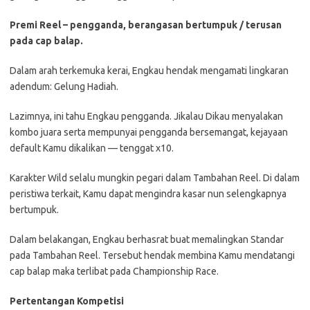
Premi Reel – pengganda, berangasan bertumpuk / terusan
pada cap balap.
Dalam arah terkemuka kerai, Engkau hendak mengamati lingkaran
adendum: Gelung Hadiah.
Lazimnya, ini tahu Engkau pengganda. Jikalau Dikau menyalakan
kombo juara serta mempunyai pengganda bersemangat, kejayaan
default Kamu dikalikan — tenggat x10.
Karakter Wild selalu mungkin pegari dalam Tambahan Reel. Di dalam
peristiwa terkait, Kamu dapat mengindra kasar nun selengkapnya
bertumpuk.
Dalam belakangan, Engkau berhasrat buat memalingkan Standar
pada Tambahan Reel. Tersebut hendak membina Kamu mendatangi
cap balap maka terlibat pada Championship Race.
Pertentangan Kompetisi