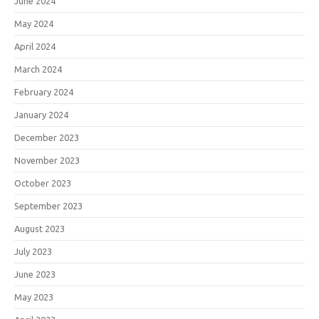
June 2024
May 2024
April 2024
March 2024
February 2024
January 2024
December 2023
November 2023
October 2023
September 2023
August 2023
July 2023
June 2023
May 2023