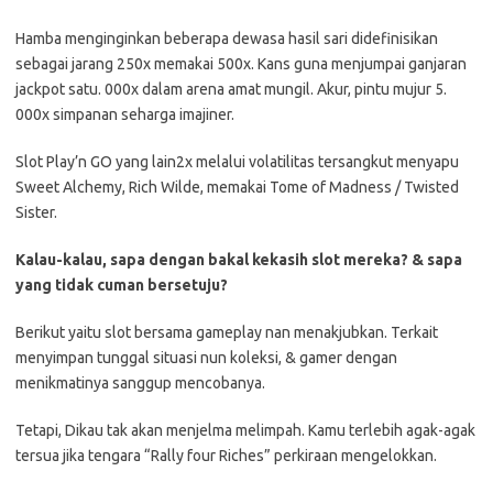
Hamba menginginkan beberapa dewasa hasil sari didefinisikan
sebagai jarang 250x memakai 500x. Kans guna menjumpai ganjaran
jackpot satu. 000x dalam arena amat mungil. Akur, pintu mujur 5.
000x simpanan seharga imajiner.
Slot Play’n GO yang lain2x melalui volatilitas tersangkut menyapu
Sweet Alchemy, Rich Wilde, memakai Tome of Madness / Twisted
Sister.
Kalau-kalau, sapa dengan bakal kekasih slot mereka? & sapa
yang tidak cuman bersetuju?
Berikut yaitu slot bersama gameplay nan menakjubkan. Terkait
menyimpan tunggal situasi nun koleksi, & gamer dengan
menikmatinya sanggup mencobanya.
Tetapi, Dikau tak akan menjelma melimpah. Kamu terlebih agak-agak
tersua jika tengara “Rally four Riches” perkiraan mengelokkan.