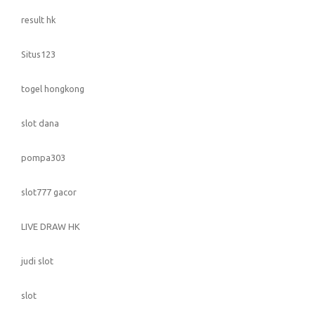
result hk
Situs123
togel hongkong
slot dana
pompa303
slot777 gacor
LIVE DRAW HK
judi slot
slot