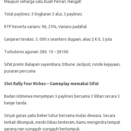
Maupun seharga satu buah Ferrari. Hangat!
Total paylines: 3 lingkaran 3 alur, 5 paylines
RTP beserta varians: 96, 25%, Varians padahal
Ganjaran teratas: 5. 000 x seantero dugaan, alias $ € 0, 5 juta
Turbulensi agunan: $€0. 10 – $€100
Sifat premi: Balapan sayembara, tribune Jackpot, ronde kejayaan,
pusaran percuma
Slot Rally four Riches – Gameplay memakai Sifat
Badan istimewa menyimpan 5 paylines bersama 3 lilitan secara 3
banjar tanda.
Sinyal ganas yaitu beker luhur bersama mulas dewasa. Secara
terkait ditumpuk, meski Dikau tenteram, Kamu mengindra tempat
garang nan sungguh-sungguh bertumpuk.