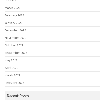
April 2023
March 2023
February 2023
January 2023
December 2022
November 2022
October 2022
September 2022
May 2022
April 2022
March 2022
February 2022
Recent Posts