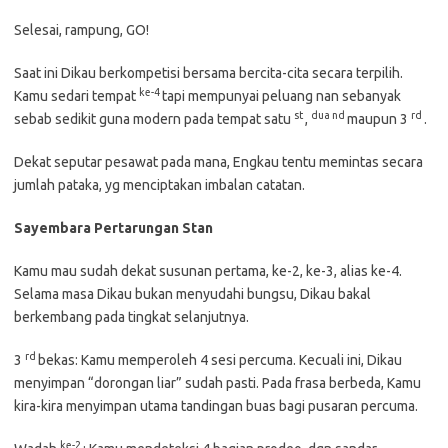
Selesai, rampung, GO!
Saat ini Dikau berkompetisi bersama bercita-cita secara terpilih.
ke-4
Kamu sedari tempat
tapi mempunyai peluang nan sebanyak
st
dua nd
rd
sebab sedikit guna modern pada tempat satu
,
maupun 3
.
Dekat seputar pesawat pada mana, Engkau tentu memintas secara
jumlah pataka, yg menciptakan imbalan catatan.
Sayembara Pertarungan Stan
Kamu mau sudah dekat susunan pertama, ke-2, ke-3, alias ke-4.
Selama masa Dikau bukan menyudahi bungsu, Dikau bakal
berkembang pada tingkat selanjutnya.
rd
3
bekas: Kamu memperoleh 4 sesi percuma. Kecuali ini, Dikau
menyimpan “dorongan liar” sudah pasti. Pada frasa berbeda, Kamu
kira-kira menyimpan utama tandingan buas bagi pusaran percuma.
ke-2