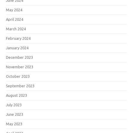
June 2024
May 2024
April 2024
March 2024
February 2024
January 2024
December 2023
November 2023
October 2023
September 2023
August 2023
July 2023
June 2023
May 2023