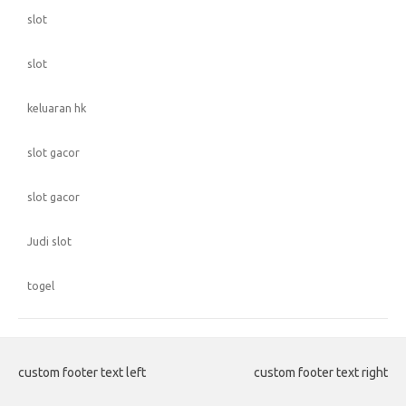
slot
slot
keluaran hk
slot gacor
slot gacor
Judi slot
togel
custom footer text left
custom footer text right