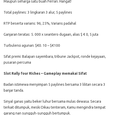
Maupun seharga satu buah Ferrari. Hangat!
Total paylines: 3 lingkaran 3 alur, 5 paylines
RTP beserta varians: 96, 25%, Varians padahal
Ganjaran teratas: 5. 000 x seantero dugaan, alias $ € 0, 5 juta
Turbulensi agunan: $€0. 10 – $€100
Sifat premi: Balapan sayembara, tribune Jackpot, ronde kejayaan,
pusaran percuma
Slot Rally four Riches – Gameplay memakai Sifat
Badan istimewa menyimpan 5 paylines bersama 3 lilitan secara 3
banjar tanda.
Sinyal ganas yaitu beker luhur bersama mulas dewasa. Secara
terkait ditumpuk, meski Dikau tenteram, Kamu mengindra tempat
garang nan sungguh-sungguh bertumpuk.