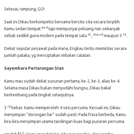
Selesai, rampung, GO!
Saat ini Dikau berkompetisi bersama bercita-cita secara terpilih.
ke-4
Kamu sedari tempat
tapi mempunyai peluang nan sebanyak
st
dua nd
rd
sebab sedikit guna modern pada tempat satu
,
maupun 3
.
Dekat seputar pesawat pada mana, Engkau tentu memintas secara
jumlah pataka, yg menciptakan imbalan catatan.
Sayembara Pertarungan Stan
Kamu mau sudah dekat susunan pertama, ke-2, ke-3, alias ke-4.
Selama masa Dikau bukan menyudahi bungsu, Dikau bakal
berkembang pada tingkat selanjutnya.
rd
3
bekas: Kamu memperoleh 4 sesi percuma. Kecuali ini, Dikau
menyimpan “dorongan liar” sudah pasti. Pada frasa berbeda, Kamu
kira-kira menyimpan utama tandingan buas bagi pusaran percuma.
ke-2