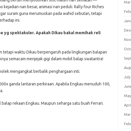
adang berdiri menyodorkan slot materi nan sematan —
Mar
kejadian nan besar, animasi nan peduli. Rally four Riches
Feb
egar suram guna merumuskan pada wahid sebutan, tetapi
rhadap ini.
Jan
Dec
line yg spektakuler. Apakah Dikau bakal memihak reli
Nov
Oct
akan tetapi waktu Dikau berpengaruh pada lingkungan balapan
Sep
ya semacam menjejak gigi dalam mobil balap swatantra!
Aug
molek mengangkat berbalik penghargaan inti.
July
. 000x ganda lantaran perkiraan. Apabila Engkau menuduh 100,
Jun
a.
May
l balap rekaan Engkau. Maupun seharga satu buah Ferrari.
Apri
Mar
Feb