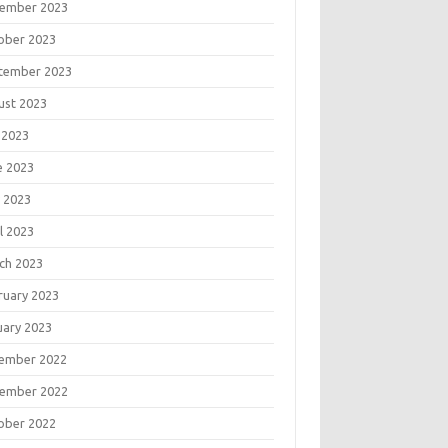
ember 2023
ober 2023
tember 2023
ust 2023
 2023
e 2023
 2023
l 2023
ch 2023
ruary 2023
uary 2023
ember 2022
ember 2022
ober 2022