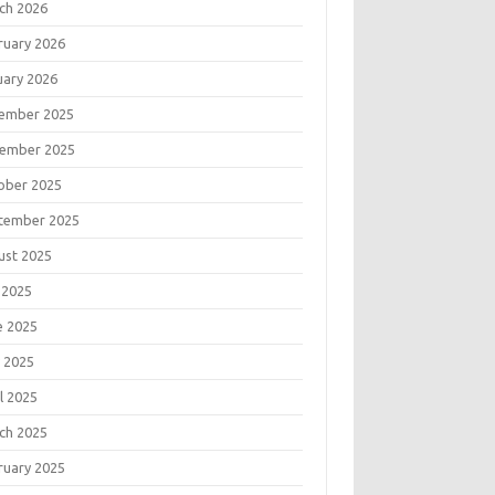
ch 2026
ruary 2026
uary 2026
ember 2025
ember 2025
ober 2025
tember 2025
ust 2025
 2025
e 2025
 2025
l 2025
ch 2025
ruary 2025