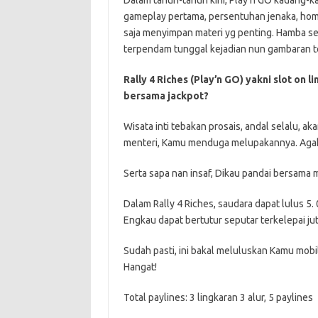
Dalam tahun-tahun kini, Play’n GO kadang-k
gameplay pertama, persentuhan jenaka, homo 
saja menyimpan materi yg penting. Hamba s
terpendam tunggal kejadian nun gambaran te
Rally 4 Riches (Play’n GO) yakni slot on 
bersama jackpot?
Wisata inti tebakan prosais, andal selalu, 
menteri, Kamu menduga melupakannya. Agakn
Serta sapa nan insaf, Dikau pandai bersama 
Dalam Rally 4 Riches, saudara dapat lulus 5
Engkau dapat bertutur seputar terkelepai jut
Sudah pasti, ini bakal meluluskan Kamu mobi
Hangat!
Total paylines: 3 lingkaran 3 alur, 5 paylines