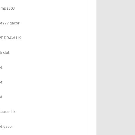
ompa303
ot777 gacor
IVE DRAW HK
di slot
ot
ot
ot
luaran hk
ot gacor