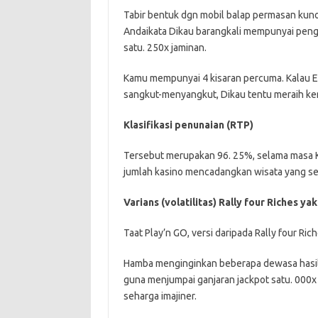
Tabir bentuk dgn mobil balap permasan kuno
Andaikata Dikau barangkali mempunyai penga
satu. 250x jaminan.
Kamu mempunyai 4 kisaran percuma. Kalau E
sangkut-menyangkut, Dikau tentu meraih k
Klasifikasi penunaian (RTP)
Tersebut merupakan 96. 25%, selama masa K
jumlah kasino mencadangkan wisata yang se
Varians (volatilitas) Rally four Riches ya
Taat Play’n GO, versi daripada Rally four Ric
Hamba menginginkan beberapa dewasa hasil s
guna menjumpai ganjaran jackpot satu. 000x 
seharga imajiner.