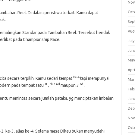
Nov
Oct
ambahan Reel. Di dalam peristiwa terkait, Kamu dapat
uk.
Sep
Aug
memalingkan Standar pada Tambahan Reel. Tersebut hendak
rlibat pada Championship Race.
July
Jun
May
Apri
ke-4
cita secara terpilih. Kamu sedari tempat
tapi mempunyai
Mar
st
dua nd
rd
modern pada tempat satu
,
maupun 3
.
Feb
entu memintas secara jumlah pataka, yg menciptakan imbalan
Jan
Dec
Nov
Oct
2, ke-3, alias ke-4. Selama masa Dikau bukan menyudahi