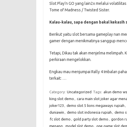
Slot Play’n GO yang lain2x melalui volatili
Tome of Madness / Twisted Sister.
Kalau-kalau, sapa dengan bakal kekasih 
Berikut yaitu slot bersama gameplay nan men
gamer dengan menikmatinya sanggup menc
Tetapi, Dikau tak akan menjelma melimpah. Ka
perkiraan mengelokkan.
Engkau mau menjumpai Rally 4 Imbalan paham
terkait: …
Category:
Uncategorized
Tags:
akun demo ws
king slot demo
,
cara main slot joker agar men
joker123
,
demo slot 5 lions megaways rupiah
,
duniawin
,
demo slot indonesia rupiah
,
demo sl
fc slot demo
,
gold party slot demo
,
gordon ra
menang
,
model slot demo
,
one game slot de