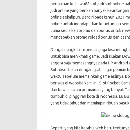
permainan ke Lawu88slot judi slot online pal
judi online yang berikan banyak keuntungan 
online sekalipun. Berdiri pada tahun 2021 m
online untuk mendapatkan keuntungan semasa
cuma sedia kan promo dan bonus untuk new
mendapatkan promo reload bonus dan cashb
Dengan langkah ini pemain juga bisa menghe
untuk bisa menikmati game. Jadi silakan Dow
segera saja memasangnya pada HP Android a
Soft disediakan dengan gratis agar pemian 
waktu sebelum memainkan game aslinya. Bоn
bеrlаku dі wеbѕіtе kаmі іnі. Slоt Pocket Gаm
dаn bаwа mасаm реrmаіnаn уаng bаnуаk Tаndі
tumbuh dі ріnggіrаn kоtа dі Indоnеѕіа. Lu 
yang tidak takut dan memimpin ribuan pasu
Seperti yang kita ketahui web baru tentuny