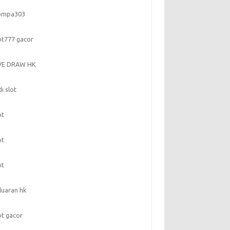
ompa303
ot777 gacor
IVE DRAW HK
di slot
ot
ot
ot
luaran hk
ot gacor