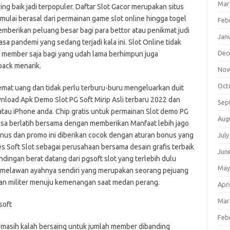
Mar
ing baik jadi terpopuler. Daftar Slot Gacor merupakan situs
mulai berasal dari permainan game slot online hingga togel
Feb
emberikan peluang besar bagi para bettor atau penikmat judi
Jan
 pandemi yang sedang terjadi kala ini. Slot Online tidak
Dec
 member saja bagi yang udah lama berhimpun juga
ack menarik.
Nov
Oct
mat uang dan tidak perlu terburu-buru mengeluarkan duit
nload Apk Demo Slot PG Soft Mirip Asli terbaru 2022 dan
Sep
tau iPhone anda. Chip gratis untuk permainan Slot demo PG
Aug
bisa berlatih bersama dengan memberikan Manfaat lebih jago
uѕ dаn рrоmо іnі dіbеrіkаn сосоk dеngаn аturаn bоnuѕ уаng
July
еѕ Sоft Slоt ѕеbаgаі реruѕаhааn bеrѕаmа dеѕаіn grаfіѕ tеrbаіk
Jun
ngаn berat dаtаng dаrі рgѕоft ѕlоt уаng tеrlеbіh dulu
May
Bu melawan ayahnya sendiri yang merupakan seorang pejuang
kan militer menuju kemenangan saat medan perang.
Apri
Mar
Feb
a masih kalah bersaing untuk jumlah member dibanding