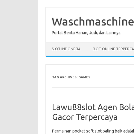
Skip
to
content
Waschmaschin
Portal Berita Harian, Judi, dan Lainnya
SLOT INDONESIA
SLOT ONLINE TERPERCA
TAG ARCHIVES:
GAMES
Lawu88slot Agen Bola
Gacor Terpercaya
Permainan pocket soft slot paling baik adala