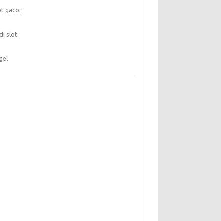
ot gacor
di slot
gel