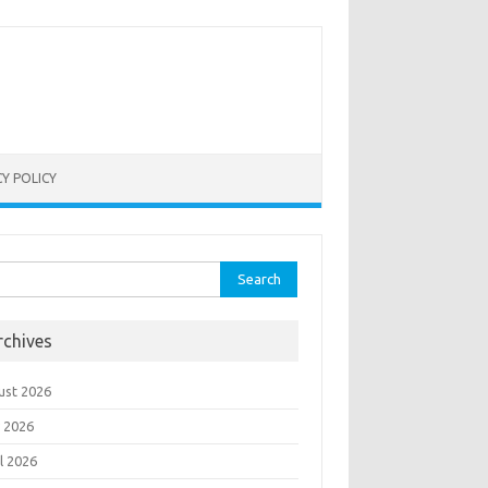
CY POLICY
rch
rchives
ust 2026
 2026
l 2026