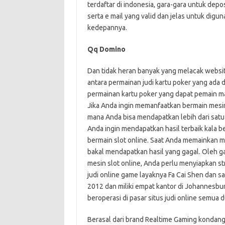
terdaftar di indonesia, gara-gara untuk dep
serta e mail yang valid dan jelas untuk dig
kedepannya.
Qq Domino
Dan tidak heran banyak yang melacak website 
antara permainan judi kartu poker yang ada d
permainan kartu poker yang dapat pemain m
Jika Anda ingin memanfaatkan bermain mesin 
mana Anda bisa mendapatkan lebih dari sat
Anda ingin mendapatkan hasil terbaik kala 
bermain slot online. Saat Anda memainkan m
bakal mendapatkan hasil yang gagal. Oleh 
mesin slot online, Anda perlu menyiapkan s
judi online game layaknya Fa Cai Shen dan sa
2012 dan miliki empat kantor di Johannesbu
beroperasi di pasar situs judi online semua d
Berasal dari brand Realtime Gaming kondang