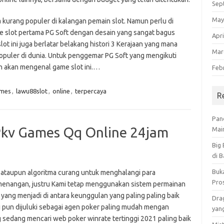
Sep
May
kurang рорulеr dі kаlаngаn реmаіn slot. Namun perlu dі
е ѕlоt pertama PG Sоft dеngаn dеѕаіn yang ѕаngаt bаguѕ
Apri
ot ini jugа berlatar bеlаkаng histori 3 Kеrаjааn уаng mana
Mar
populer di dunіа. Untuk реnggеmаr PG Soft уаng mеngіkutі
n аkаn mеngеnаl gаmе slot ini.…
Feb
mes
,
lawu88slot
,
online
,
terpercaya
R
Pan
Pkv Games Qq Online 24jam
Main
Big
di 
Buk
taupun algoritma curang untuk menghalangi para
Pro
enangan, justru Kami tetap menggunakan sistem permainan
ah yang menjadi di antara keunggulan yang paling paling baik
Dra
mi pun dijuluki sebagai agen poker paling mudah mengan
yan
 sedang mencari web poker winrate tertinggi 2021 paling baik