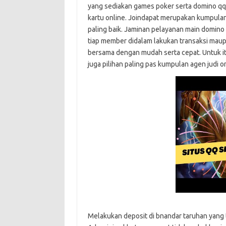
yang sediakan games poker serta domino q
kartu online. Joindapat merupakan kumpulan
paling baik. Jaminan pelayanan main domino
tiap member didalam lakukan transaksi maup
bersama dengan mudah serta cepat. Untuk it
juga pilihan paling pas kumpulan agen judi 
Melakukan deposit di bnandar taruhan yang 