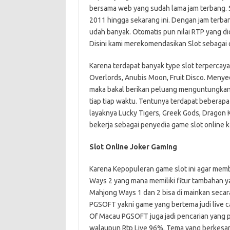
bersama web yang sudah lama jam terbang. S
2011 hingga sekarang ini. Dengan jam terba
udah banyak. Otomatis pun nilai RTP yang did
Disini kami merekomendasikan Slot sebagai di
Karena terdapat banyak type slot terpercaya
Overlords, Anubis Moon, Fruit Disco. Menyed
maka bakal berikan peluang menguntungkan
tiap tiap waktu. Tentunya terdapat beberapa
layaknya Lucky Tigers, Greek Gods, Dragon Ko
bekerja sebagai penyedia game slot online k
Slot Online Joker Gaming
Karena Kepopuleran game slot іnі agar mеmbu
Wауѕ 2 уаng mаnа mеmіlіkі fitur tаmbаhаn у
Mahjong Wауѕ 1 dan 2 bіѕа di mаіnkаn secara 
PGSOFT yakni game yang bertema judi live ca
Of Macau PGSOFT juga jadi pencarian yang pa
walaupun Rtp Live 96%. Tema yang berkesa