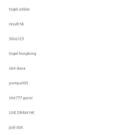
togel online
result hk
Situs123
togel hongkong
slot dana
pompa303
slot777 gacor
LIVE DRAW HK
judi slot