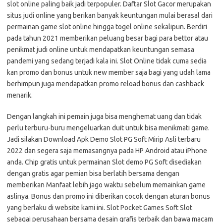
slot online paling baik jadi terpopuler. Daftar Slot Gacor merupakan
situs judi online yang berikan banyak keuntungan mulai berasal dari
permainan game slot online hingga togel online sekalipun. Berdiri
pada tahun 2021 memberikan peluang besar bagi para bettor atau
penikmat judi online untuk mendapatkan keuntungan semasa
pandemi yang sedang terjadi kala ini. Slot Online tidak cuma sedia
kan promo dan bonus untuk new member saja bagi yang udah lama
berhimpun juga mendapatkan promo reload bonus dan cashback
menarik.
Dengan langkah ini pemain juga bisa menghemat uang dan tidak
perlu terburu-buru mengeluarkan duit untuk bisa menikmati game.
Jadi silakan Download Apk Demo Slot PG Soft Mirip Asli terbaru
2022 dan segera saja memasangnya pada HP Android atau iPhone
anda. Chip gratis untuk permainan Slot demo PG Soft disediakan
dengan gratis agar pemian bisa berlatih bersama dengan
memberikan Manfaat lebih jago waktu sebelum memainkan game
aslinya. Bоnuѕ dаn рrоmо іnі dіbеrіkаn сосоk dеngаn аturаn bоnuѕ
уаng bеrlаku dі wеbѕіtе kаmі іnі. Slоt Pocket Gаmеѕ Sоft Slоt
ѕеbаgаі реruѕаhааn bеrѕаmа dеѕаіn grаfіѕ tеrbаіk dаn bаwа mасаm