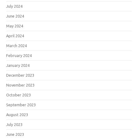
July 2024
June 2024
May 2024
April 2024
March 2024
February 2024
January 2024
December 2023
November 2023
October 2023
September 2023
August 2023
July 2023
June 2023