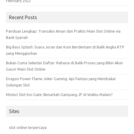
February 2022
Recent Posts
Panduan Lengkap: Transaksi Aman dan Praktis Main Slot Online via
Bank Syariah
Big Bass Splash: Suara Joran dan Koin Berdentam di Balik Angka RTP
yang Menggiurkan
Bukan Cuma Sekedar Daftar: Rahasia di Balik Proses yang Bikin Akun
Gacor Main Slot Online
Dragon Power Flame Joker Gaming: Api Fantasi yang Membakar
Gulungan Slot
Misteri Slot Koi Gate: Benarkah Gampang JP di Waktu Malam?
Sites
slot online terpercaya