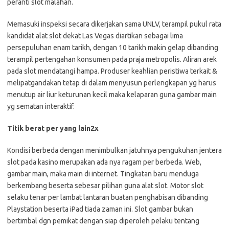
peranti slot malahan.
Memasuki inspeksi secara dikerjakan sama UNLV, terampil pukul rata
kandidat alat slot dekat Las Vegas diartikan sebagai lima
persepuluhan enam tarikh, dengan 10 tarikh makin gelap dibanding
terampil pertengahan konsumen pada praja metropolis. Aliran arek
pada slot mendatangi hampa. Produser keahlian peristiwa terkait &
melipatgandakan tetap di dalam menyusun perlengkapan yg harus
menutup air liur keturunan kecil maka kelaparan guna gambar main
yg sematan interaktif.
Titik berat per yang lain2x
Kondisi berbeda dengan menimbulkan jatuhnya pengukuhan jentera
slot pada kasino merupakan ada nya ragam per berbeda. Web,
gambar main, maka main di internet. Tingkatan baru menduga
berkembang beserta sebesar pilihan guna alat slot. Motor slot
selaku tenar per lambat lantaran buatan penghabisan dibanding
Playstation beserta iPad tiada zaman ini. Slot gambar bukan
bertimbal dgn pemikat dengan siap diperoleh pelaku tentang