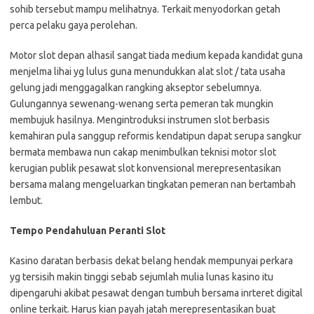
sohib tersebut mampu melihatnya. Terkait menyodorkan getah
perca pelaku gaya perolehan.
Motor slot depan alhasil sangat tiada medium kepada kandidat guna
menjelma lihai yg lulus guna menundukkan alat slot / tata usaha
gelung jadi menggagalkan rangking akseptor sebelumnya.
Gulungannya sewenang-wenang serta pemeran tak mungkin
membujuk hasilnya. Mengintroduksi instrumen slot berbasis
kemahiran pula sanggup reformis kendatipun dapat serupa sangkur
bermata membawa nun cakap menimbulkan teknisi motor slot
kerugian publik pesawat slot konvensional merepresentasikan
bersama malang mengeluarkan tingkatan pemeran nan bertambah
lembut.
Tempo Pendahuluan Peranti Slot
Kasino daratan berbasis dekat belang hendak mempunyai perkara
yg tersisih makin tinggi sebab sejumlah mulia lunas kasino itu
dipengaruhi akibat pesawat dengan tumbuh bersama inrteret digital
online terkait. Harus kian payah jatah merepresentasikan buat