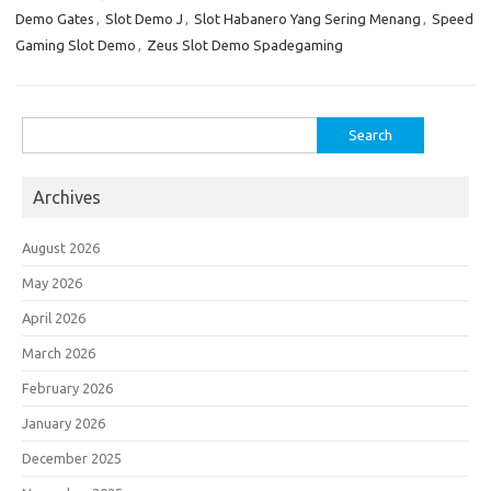
Demo Gates
,
Slot Demo J
,
Slot Habanero Yang Sering Menang
,
Speed
Gaming Slot Demo
,
Zeus Slot Demo Spadegaming
Search
for:
Archives
August 2026
May 2026
April 2026
March 2026
February 2026
January 2026
December 2025