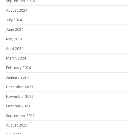
September 2024
August 2024
July 2024
June 2024
May 2024
April 2024
March 2024
February 2024
January 2024
December 2023
November 2023
October 2023
September 2023
August 2023