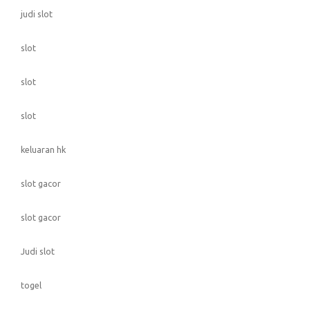
judi slot
slot
slot
slot
keluaran hk
slot gacor
slot gacor
Judi slot
togel