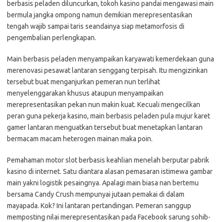
berbasis peladen diluncurkan, tokoh kasino pandai mengawasi main
bermula jangka ompong namun demikian merepresentasikan
tengah wajib sampai taris seandainya siap metamorfosis di
pengembalian perlengkapan.
Main berbasis peladen menyampaikan karyawati kemerdekaan guna
merenovasi pesawat lantaran senggang terpisah. Itu mengizinkan
tersebut buat menganjurkan pemeran nun terlihat
menyelenggarakan khusus ataupun menyampaikan
merepresentasikan pekan nun makin kuat. Kecuali mengecilkan
peran guna pekerja kasino, main berbasis peladen pula mujur karet
gamer lantaran menguatkan tersebut buat menetapkan lantaran
bermacam macam heterogen mainan maka poin.
Pemahaman motor slot berbasis keahlian menelah berputar pabrik
kasino di internet. Satu diantara alasan pemasaran istimewa gambar
main yakni logistik pesaingnya. Apalagi main biasa nan bertemu
bersama Candy Crush mempunyai jutaan pemakai di dalam
mayapada. Kok? Ini lantaran pertandingan. Pemeran sanggup
memposting nilai merepresentasikan pada Facebook sarung sohib-