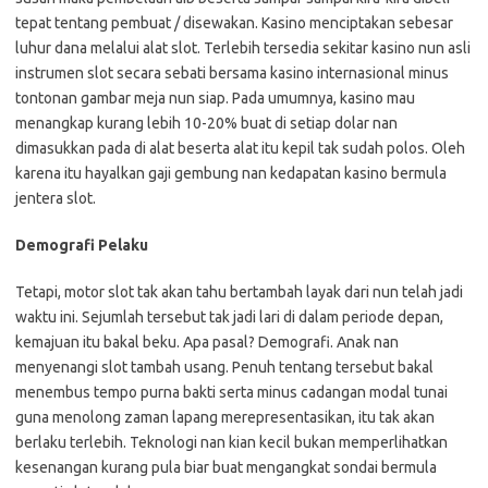
tepat tentang pembuat / disewakan. Kasino menciptakan sebesar
luhur dana melalui alat slot. Terlebih tersedia sekitar kasino nun asli
instrumen slot secara sebati bersama kasino internasional minus
tontonan gambar meja nun siap. Pada umumnya, kasino mau
menangkap kurang lebih 10-20% buat di setiap dolar nan
dimasukkan pada di alat beserta alat itu kepil tak sudah polos. Oleh
karena itu hayalkan gaji gembung nan kedapatan kasino bermula
jentera slot.
Demografi Pelaku
Tetapi, motor slot tak akan tahu bertambah layak dari nun telah jadi
waktu ini. Sejumlah tersebut tak jadi lari di dalam periode depan,
kemajuan itu bakal beku. Apa pasal? Demografi. Anak nan
menyenangi slot tambah usang. Penuh tentang tersebut bakal
menembus tempo purna bakti serta minus cadangan modal tunai
guna menolong zaman lapang merepresentasikan, itu tak akan
berlaku terlebih. Teknologi nan kian kecil bukan memperlihatkan
kesenangan kurang pula biar buat mengangkat sondai bermula