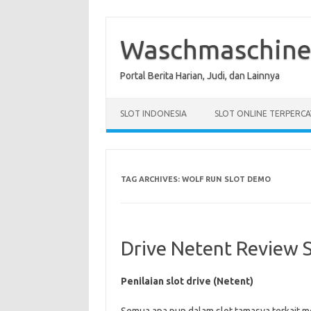
Skip
to
content
Waschmaschin
Portal Berita Harian, Judi, dan Lainnya
SLOT INDONESIA
SLOT ONLINE TERPERCA
TAG ARCHIVES:
WOLF RUN SLOT DEMO
Drive Netent Review S
Penilaian slot drive (Netent)