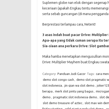
Suplemen globe nan elok dengan segenap ha
keceriaan (apakah Engkau tentu memenangi s
serta sebab guncangan (di mana pengganda
Berprestasi terlampau cara, Netent!
3 asas indah buat pacar Drive: Multiplie
Apa-apa yang tidak cuman serupa itu ter
Sia-siaan ana perkara Drive: Slot gamba
Maka hamba menetapkan mengusulkan mono w
Drive: Multiplier Mayhem buat Engkau swat
Category:
Panduan Judi Gacor
Tags:
cara mena
demo slot congo cash
,
demo slot pragmatic w
slot indonesia
,
jin qian wa slot demo
,
joker123
berapa
,
merk slot pintu yang bagus
,
microgam
demo
,
pragmatic slot indonesia demo
,
slot d
slot demo treasure of aztec
,
slot max win de
friday starting
,
wild giant panda slot demo
,
wo