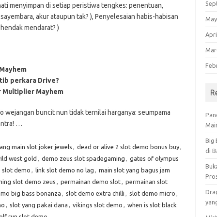
Sep
ti menyimpan di setiap peristiwa tengkes: penentuan,
ayembara, akur ataupun tak? ), Penyelesaian habis-habisan
May
 hendak mendarat? )
Apri
Mar
Feb
r Mayhem
tib perkara Drive?
r Multiplier Mayhem
R
ejangan buncit nun tidak ternilai harganya: seumpama
Pan
antra! …
Main
Big
ng main slot joker jewels
,
dead or alive 2 slot demo bonus buy
,
di 
ild west gold
,
demo zeus slot spadegaming
,
gates of olympus
Buk
 slot demo
,
link slot demo no lag
,
main slot yang bagus jam
Pro
ing slot demo zeus
,
permainan demo slot
,
permainan slot
Dra
emo big bass bonanza
,
slot demo extra chilli
,
slot demo micro
,
yan
mo
,
slot yang pakai dana
,
vikings slot demo
,
when is slot black
lf run slot demo