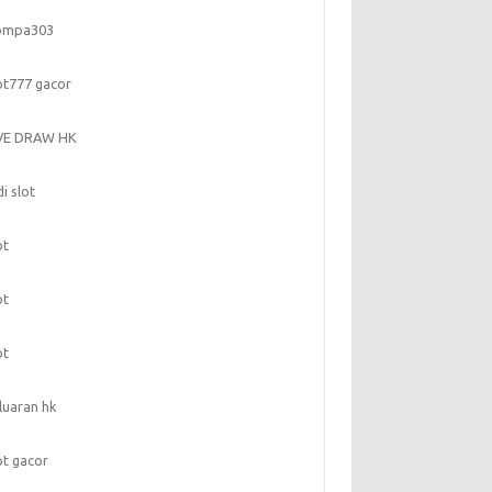
ompa303
ot777 gacor
IVE DRAW HK
di slot
ot
ot
ot
luaran hk
ot gacor