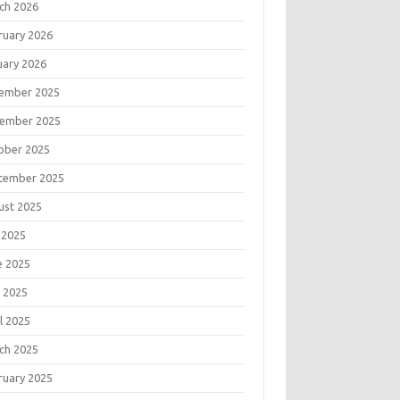
ch 2026
ruary 2026
uary 2026
ember 2025
ember 2025
ober 2025
tember 2025
ust 2025
 2025
e 2025
 2025
l 2025
ch 2025
ruary 2025