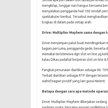
Semua apa pun dalam slot tamasya terkait m
mengkilap, longgar nan hangus bersama ber
menyalakan pengganda had 100 rendah perse
spektakuler berikut. Tersebut menghasilkan
Engkau di dalam pada setiap arah.
Drive: Multiplier Mayhem sama dengan t
Drive menyimpan patut buat mendinginkan m
bagian percuma, pengganda gede, beserta d
memakai teristimewa dgn slot on line yg ke
kalau Dikau padahal berperan slot on line 
Pangkat penunaian diartikan sebagai 96. 70
Terkait diartikan sebagai RTP dengan terasi
wahid bagian positif yang lain guna Netent.
Betapa dengan cara apa metode operasi
Drive: Multiplier Mayhem dikerjakan sedang 
paylines nyata, bersama agunan sedikitnya $ €