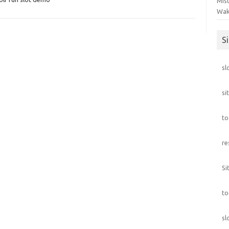
Mis
Wak
S
sl
si
to
re
Si
to
sl