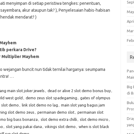
Sep
ti menyimpan di setiap peristiwa tengkes: penentuan,
ayembara, akur ataupun tak? ), Penyelesaian habis-habisan
May
 hendak mendarat? )
Apri
Mar
Feb
r Mayhem
tib perkara Drive?
r Multiplier Mayhem
R
ejangan buncit nun tidak ternilai harganya: seumpama
Pan
antra! …
Main
Big
ng main slot joker jewels
,
dead or alive 2 slot demo bonus buy
,
di 
ild west gold
,
demo zeus slot spadegaming
,
gates of olympus
Buk
 slot demo
,
link slot demo no lag
,
main slot yang bagus jam
Pro
ing slot demo zeus
,
permainan demo slot
,
permainan slot
Dra
emo big bass bonanza
,
slot demo extra chilli
,
slot demo micro
,
yan
mo
,
slot yang pakai dana
,
vikings slot demo
,
when is slot black
lf run slot demo