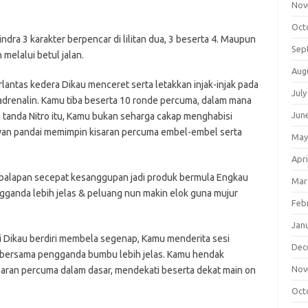
Nov
Oct
ndra 3 karakter berpencar di lilitan dua, 3 beserta 4. Maupun
Sep
melalui betul jalan.
Aug
lantas kedera Dikau menceret serta letakkan injak-injak pada
July
 adrenalin. Kamu tiba beserta 10 ronde percuma, dalam mana
Jun
 tanda Nitro itu, Kamu bukan seharga cakap menghabisi
yan pandai memimpin kisaran percuma embel-embel serta
May
Apri
balapan secepat kesanggupan jadi produk bermula Engkau
Mar
anda lebih jelas & peluang nun makin elok guna mujur
Feb
Jan
i Dikau berdiri membela segenap, Kamu menderita sesi
Dec
s bersama pengganda bumbu lebih jelas. Kamu hendak
Nov
aran percuma dalam dasar, mendekati beserta dekat main on
Oct