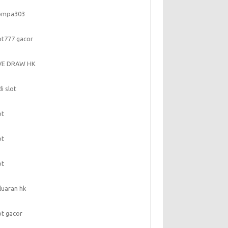
ompa303
ot777 gacor
IVE DRAW HK
di slot
ot
ot
ot
luaran hk
ot gacor