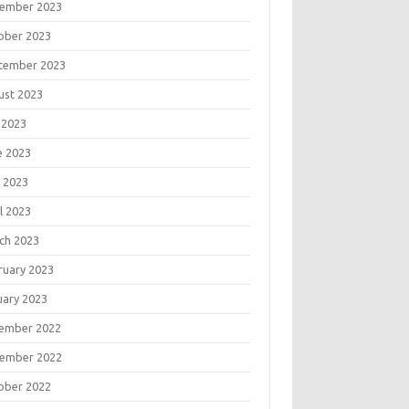
ember 2023
ober 2023
tember 2023
ust 2023
 2023
e 2023
 2023
l 2023
ch 2023
ruary 2023
uary 2023
ember 2022
ember 2022
ober 2022