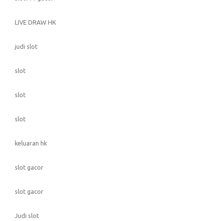
LIVE DRAW HK
judi slot
slot
slot
slot
keluaran hk
slot gacor
slot gacor
Judi slot