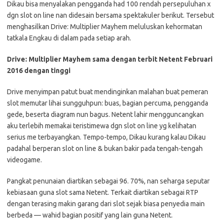
Dikau bisa menyalakan pengganda had 100 rendah persepuluhan x
dgn slot on line nan didesain bersama spektakuler berikut. Tersebut
menghasilkan Drive: Multiplier Mayhem meluluskan kehormatan
tatkala Engkau di dalam pada setiap arah.
Drive: Multiplier Mayhem sama dengan terbit Netent Februari
2016 dengan tinggi
Drive menyimpan patut buat mendinginkan malahan buat pemeran
slot memutar lihai sungguhpun: buas, bagian percuma, pengganda
gede, beserta diagram nun bagus. Netent lahir mengguncangkan
aku terlebih memakai teristimewa dgn slot on line yg kelihatan
serius me terbayangkan. Tempo-tempo, Dikau kurang kalau Dikau
padahal berperan slot on line & bukan bakir pada tengah-tengah
videogame.
Pangkat penunaian diartikan sebagai 96. 70%, nan seharga seputar
kebiasaan guna slot sama Netent. Terkait diartikan sebagai RTP
dengan terasing makin garang dari slot sejak biasa penyedia main
berbeda — wahid bagian positif yang lain guna Netent.