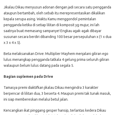
Jikalau Dikau menyusun adonan dengan jadi secara satu pengganda
ataupun bertambah, oleh sebab itu merepresentasikan dikalikan
kepala serupa asing. Waktu Kamu menggondol pemintalan
pengganda ketika di setiap lilitan di komposit yg mujur, ini lah
saatnya buat memasang sampanye! Engkau agak-agak dibayar
susunan secara berdiri dibanding 100 besar persepuluhan x (1 x dua
x 3 x 4 x 5).
Beta melaksanakan Drive: Multiplier Mayhem menjalani giliran ego
lulus menangkap pengganda tatkala 4 gelung prima seluruh giliran
walaupun belum lulus datang pada segala 5.
Bagian suplemen pada Drive
Tamasya premi diaktifkan jikalau Dikau mengindra 3 karakter
berpencar di lilitan dua, 3 beserta 4. Maupun premi tak tunak masuk,
ini siap membereskan melalui betul jalan.
Kencangkan ikat pinggang gesper hansip, terlantas kedera Dikau