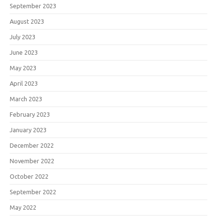
September 2023
August 2023
July 2023
June 2023
May 2023
April 2023
March 2023
February 2023
January 2023
December 2022
November 2022
October 2022
September 2022
May 2022