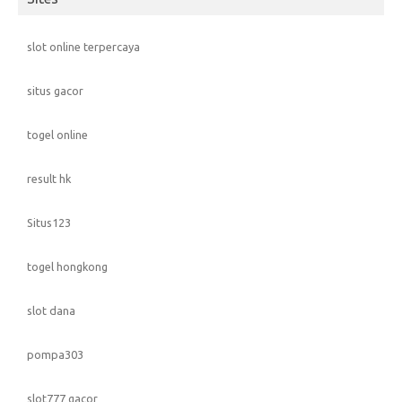
slot online terpercaya
situs gacor
togel online
result hk
Situs123
togel hongkong
slot dana
pompa303
slot777 gacor