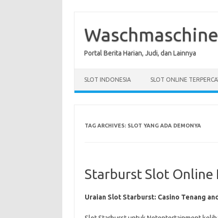
Skip
to
content
Waschmaschin
Portal Berita Harian, Judi, dan Lainnya
SLOT INDONESIA
SLOT ONLINE TERPERCA
TAG ARCHIVES:
SLOT YANG ADA DEMONYA
Starburst Slot Online
Uraian Slot Starburst: Casino Tenang a