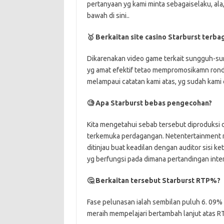
pertanyaan yg kami minta sebagaiselaku, al
bawah di sini..
🥇 Berkaitan site casino Starburst terba
Dikarenakan video game terkait sungguh-s
yg amat efektif tetao mempromosikamn rond
melampaui catatan kami atas, yg sudah kami
🧐 Apa Starburst bebas pengecohan?
Kita mengetahui sebab tersebut diproduksi
terkemuka perdagangan. Netentertainment m
ditinjau buat keadilan dengan auditor sisi
yg berfungsi pada dimana pertandingan intern
🤔 Berkaitan tersebut Starburst RTP%?
Fase pelunasan ialah sembilan puluh 6. 09% b
meraih mempelajari bertambah lanjut atas RT