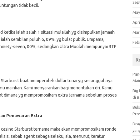
Sep
untungan tidak kecil.
May
Apri
 ketika ialah salah 1 situasi mulailah yg disimpulkan jamaah
Mar
ialah sembilan puluh 6, 09%, yg bulat publik. Umpama,
Feb
i ninety-seven, 00%, sedangkan Ultra Moolah mempunyai RTP
R
Pan
n Starburst buat memperoleh dollar tunai yg sesungguhnya
Main
mu mainkan. Kami menyarankan bagi menentukan dri. Kamu
Big
ent dimana yg mempromosikam extra ternama sebelum proses
di 
Buk
Pro
ian Penawaran Extra
Dra
ik, casino Starburst ternama maka akan mempromosikam ronde
yan
lisis, sebab agent sebagaiselaku, ala, menurut, teratur