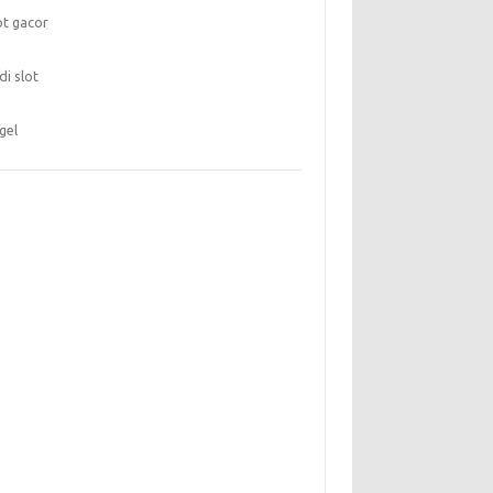
ot gacor
di slot
gel