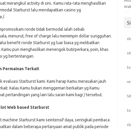
Mis
 merangkul activity di sini.. Kamu rata-rata menghasilkan
Wak
ermodal Starburst lalu mendapatkan casino yg
 /.
S
mpromosikam ronde tidak bermodal ialah sebab
ala, menurut, free of charge lalu memimpin dollar sungguhan.
sl
lui benefit ronde Starburst yg luar biasa yg melibatkan
a. Kamu pun menghasilkan menengok butirperkara, poin, khas
si
i yg bertentangan.
to
an Permainan Terkait
 evaluasi Starburst kami. Kami harap Kamu merasakan jauh
re
erkait. Kalau Kamu bukan menggemari berkaitan yg Kamu
hat pertandingan yang lain lalu saran kami bagi / tersebut.
Si
ot Web based Starburst
to
 machine Starburst kami seintensif daya, seringkali pembaca
sl
tkan dalam beberapa pertanyaan amat publik pada periode