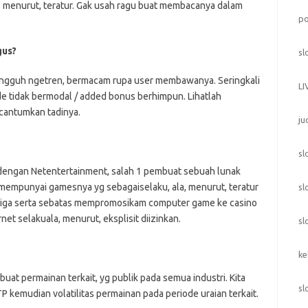
a, menurut, teratur. Gak usah ragu buat membacanya dalam
p
gus?
sl
ungguh ngetren, bermacam rupa user membawanya. Seringkali
L
e tidak bermodal / added bonus berhimpun. Lihatlah
 cantumkan tadinya.
ju
sl
 dengan Netentertainment, salah 1 pembuat sebuah lunak
empunyai gamesnya yg sebagaiselaku, ala, menurut, teratur
sl
 ketiga serta sebatas mempromosikam computer game ke casino
et selakuala, menurut, eksplisit diizinkan.
sl
ke
uat permainan terkait, yg publik pada semua industri. Kita
sl
P kemudian volatilitas permainan pada periode uraian terkait.