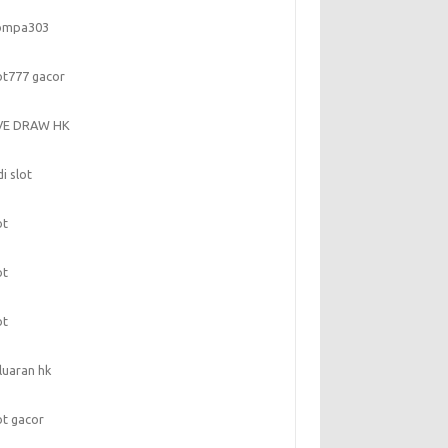
ompa303
ot777 gacor
IVE DRAW HK
di slot
ot
ot
ot
luaran hk
ot gacor