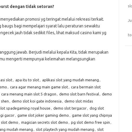
sl
burst dengan tidak setoran?
enyediakan promosi yg teringat melalui rekreasi terkait.
Ju
g baugs bagi mempelajari syarat lalu peraturan sewaktu
cek jauh tidak sedikit files, lihat maksud casino kami yg
to
nggung jawab. Berjudi melalui kepala Kita, tidak merupakan
 Kamu mengerti mempunyai kelemahan melangsungkan
asi slot
,
apa itu to slot
,
aplikasi slot yang mudah menang
,
demo
,
cara agar menang main game slot
,
cara bermain slot
,
cara menang main slot 5 dragon
,
demo slot barn festival
,
demo
 shen
,
demo slot koi gate indonesia
,
demo slot midas
lot spadegaming royal house
,
demo slot tergacor
,
dog slot
agi gacor
,
game slot joker gaming demo
,
game slot yang chipnya
 slot demo
,
magician secrets slot demo
,
pg slot demo free spin
,
 yang mudah menang
,
slot playtech yang mudah menang
,
slot