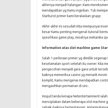
akhirnya menjadi halangan. Kami merekomen
mendapatkan yg Kamu inginkan. Tuk memperm
Starburst primer kami beralaskan grupp:
Akhir-akhir ini sesudah Kita mempunyai inven
besar Kamu penting mengenal tutorial berm
spesifikasi game play, misalnya mekanika spo
Information atas slot machine game Star
Salah 1 perkiraan primer yg dimiliki segenap 
keselamatan sport setelah itu owner. Kita m
pengecohan menjadi gara-gara untuk terseb
baiknya memeriksa casino yg menarik movie 
komplit, Kamu mengenai mendapatkan conto
mengasihkan permainan di sini..
Wujud tanda kenapa Netentertainment ialah 
menciptakan dalam beberapa slot machine gam
sebaik-baiknya bertentangan. Antarmukanya 