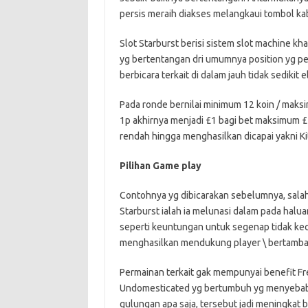
persis meraih diakses melangkaui tombol ka
Slot Starburst berisi sistem slot machine kha
yg bertentangan dri umumnya position yg pe
berbicara terkait di dalam jauh tidak sedikit 
Pada ronde bernilai minimum 12 koin / mak
1p akhirnya menjadi £1 bagi bet maksimum £1
rendah hingga menghasilkan dicapai yakni K
Pilihan Game play
Contohnya yg dibicarakan sebelumnya, salah
Starburst ialah ia melunasi dalam pada halu
seperti keuntungan untuk segenap tidak kecil
menghasilkan mendukung player \ bertambah
Permainan terkait gak mempunyai benefit Fre
Undomesticated yg bertumbuh yg menyebab
gulungan apa saja, tersebut jadi meningkat