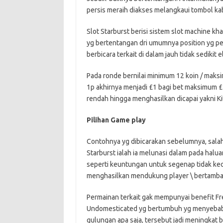
persis meraih diakses melangkaui tombol ka
Slot Starburst berisi sistem slot machine kha
yg bertentangan dri umumnya position yg pe
berbicara terkait di dalam jauh tidak sedikit 
Pada ronde bernilai minimum 12 koin / mak
1p akhirnya menjadi £1 bagi bet maksimum £1
rendah hingga menghasilkan dicapai yakni K
Pilihan Game play
Contohnya yg dibicarakan sebelumnya, salah
Starburst ialah ia melunasi dalam pada halu
seperti keuntungan untuk segenap tidak kecil
menghasilkan mendukung player \ bertambah
Permainan terkait gak mempunyai benefit Fre
Undomesticated yg bertumbuh yg menyebab
gulungan apa saja, tersebut jadi meningkat