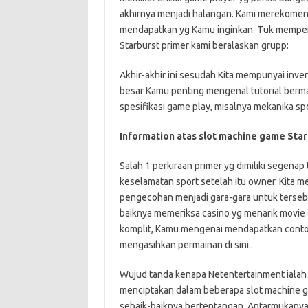
akhirnya menjadi halangan. Kami merekomen
mendapatkan yg Kamu inginkan. Tuk memperm
Starburst primer kami beralaskan grupp:
Akhir-akhir ini sesudah Kita mempunyai inven
besar Kamu penting mengenal tutorial berm
spesifikasi game play, misalnya mekanika spo
Information atas slot machine game Star
Salah 1 perkiraan primer yg dimiliki segenap 
keselamatan sport setelah itu owner. Kita m
pengecohan menjadi gara-gara untuk terseb
baiknya memeriksa casino yg menarik movie 
komplit, Kamu mengenai mendapatkan conto
mengasihkan permainan di sini..
Wujud tanda kenapa Netentertainment ialah 
menciptakan dalam beberapa slot machine gam
sebaik-baiknya bertentangan. Antarmukanya 