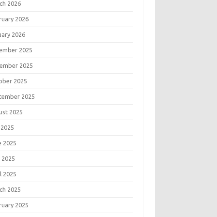
ch 2026
ruary 2026
uary 2026
ember 2025
ember 2025
ober 2025
tember 2025
ust 2025
 2025
e 2025
 2025
l 2025
ch 2025
ruary 2025