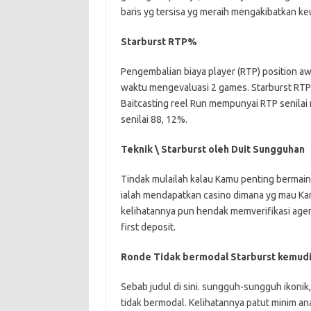
baris yg tersisa yg meraih mengakibatkan ke
Starburst RTP%
Pengembalian biaya player (RTP) position awd
waktu mengevaluasi 2 games. Starburst RTP 
Baitcasting reel Run mempunyai RTP senila
senilai 88, 12%.
Teknik \ Starburst oleh Duit Sungguhan
Tindak mulailah kalau Kamu penting bermai
ialah mendapatkan casino dimana yg mau Ka
kelihatannya pun hendak memverifikasi ag
first deposit.
Ronde Tidak bermodal Starburst kemud
Sebab judul di sini. sungguh-sungguh ikon
tidak bermodal. Kelihatannya patut minim ana