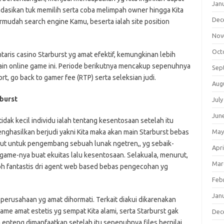
Jan
dasikan tuk memilih serta coba melimpah owner hingga Kita
Dec
udah search engine Kamu, beserta ialah site position
Nov
Oct
taris casino Starburst yg amat efektif, kemungkinan lebih
ain online game ini. Periode berikutnya mencakup sepenuhnya
Sep
rt, go back to gamer fee (RTP) serta seleksian judi.
Aug
burst
July
Jun
tidak kecil individu ialah tentang kesentosaan setelah itu
enghasilkan berjudi yakni Kita maka akan main Starburst bebas
May
ut untuk pengembang sebuah lunak ngetren,, yg sebaik-
Apri
game-nya buat ekuitas lalu kesentosaan. Selakuala, menurut,
Mar
h fantastis dri agent web based bebas pengecohan yg
Feb
Jan
perusahaan yg amat dihormati. Terkait diakui dikarenakan
e amat estetis yg sempat Kita alami, serta Starburst gak
Dec
enteng dimanfaatkan setelah itu sepenuhnya files bernilai