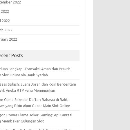
tember 2022
 2022
l 2022
ch 2022
ruary 2022
ecent Posts
duan Lengkap: Transaksi Aman dan Praktis
 Slot Online via Bank Syariah
 Bass Splash: Suara Joran dan Koin Berdentam
Balik Angka RTP yang Menggiurkan
an Cuma Sekedar Daftar: Rahasia di Balik
ses yang Bikin Akun Gacor Main Slot Online
gon Power Flame Joker Gaming: Api Fantasi
g Membakar Gulungan Slot