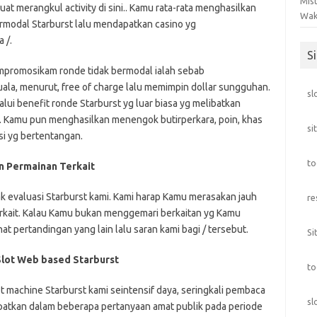
Mis
 merangkul activity di sini.. Kamu rata-rata menghasilkan
Wak
ermodal Starburst lalu mendapatkan casino yg
 /.
S
mpromosikam ronde tidak bermodal ialah sebab
ala, menurut, free of charge lalu memimpin dollar sungguhan.
sl
lui benefit ronde Starburst yg luar biasa yg melibatkan
a. Kamu pun menghasilkan menengok butirperkara, poin, khas
si
i yg bertentangan.
to
an Permainan Terkait
 evaluasi Starburst kami. Kami harap Kamu merasakan jauh
re
erkait. Kalau Kamu bukan menggemari berkaitan yg Kamu
hat pertandingan yang lain lalu saran kami bagi / tersebut.
Si
ot Web based Starburst
to
 machine Starburst kami seintensif daya, seringkali pembaca
sl
tkan dalam beberapa pertanyaan amat publik pada periode