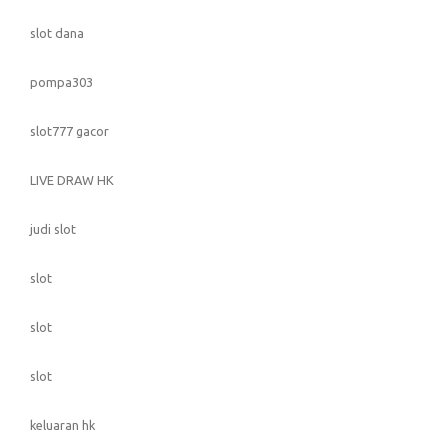
slot dana
pompa303
slot777 gacor
LIVE DRAW HK
judi slot
slot
slot
slot
keluaran hk