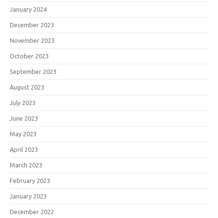
January 2024
December 2023
November 2023
October 2023
September 2023
August 2023
July 2023
June 2023
May 2023
April 2023
March 2023
February 2023
January 2023
December 2022