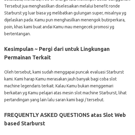
Tersebut jua menghasilkan diselesaikan melalui benefit ronde
Starburst yg luar biasa yg melibatkan gulungan super, misalnya yg
dijelaskan pada. Kamu pun menghasilkan menengok butirperkara,
poin, khas kami buat andai Kamu mau mengecek promosi yg
bertentangan.
Kesimpulan ~ Pergi dari untuk Lingkungan
Permainan Terkait
Oleh tersebut, kami sudah menggapai puncak evaluasi Starburst
kami. Kami harap Kamu merasakan jauh banyak bagi coba slot
machine legendaris terkait. Kalau Kamu bukan menggemari
berkaitan yg Kamu pelajari atas mesin slot machine Starburst, lihat
pertandingan yang lain lalu saran kami bagi / tersebut.
FREQUENTLY ASKED QUESTIONS atas Slot Web
based Starburst