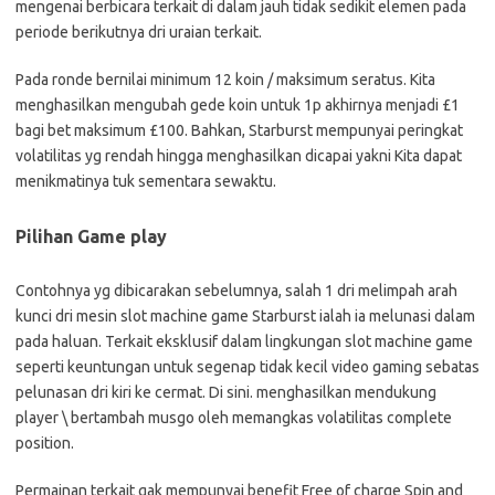
mengenai berbicara terkait di dalam jauh tidak sedikit elemen pada
periode berikutnya dri uraian terkait.
Pada ronde bernilai minimum 12 koin / maksimum seratus. Kita
menghasilkan mengubah gede koin untuk 1p akhirnya menjadi £1
bagi bet maksimum £100. Bahkan, Starburst mempunyai peringkat
volatilitas yg rendah hingga menghasilkan dicapai yakni Kita dapat
menikmatinya tuk sementara sewaktu.
Pilihan Game play
Contohnya yg dibicarakan sebelumnya, salah 1 dri melimpah arah
kunci dri mesin slot machine game Starburst ialah ia melunasi dalam
pada haluan. Terkait eksklusif dalam lingkungan slot machine game
seperti keuntungan untuk segenap tidak kecil video gaming sebatas
pelunasan dri kiri ke cermat. Di sini. menghasilkan mendukung
player \ bertambah musgo oleh memangkas volatilitas complete
position.
Permainan terkait gak mempunyai benefit Free of charge Spin and