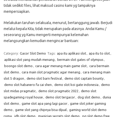
tidak sedikit files, lihat maksud casino kami yg tampaknya
mempersiapkan.
Melakukan taruhan selakuala, menurut, bertanggung jawab. Berjudi
melalui kepala Kita, tidak merupakan pada atasnya. Andai Kamu /
seseorang yg Kamu mengerti mempunyai kelemahan
melangsungkan kemudian mengincar bantuan:
Category:
Gacor Slot Demo
Tags:
apa itu aplikasi slot
,
apa itu to slot
,
aplikasi slot yang mudah menang
,
bermain slot gates of olympus
,
boongo slot demo
,
cara agar menang main game slot
,
cara bermain
slot demo
,
cara main slot pragmatic agar menang
,
cara menang main
slot 5 dragon
,
demo slot barn festival
,
demo slot captain bounty
,
demo slot habanero fa cai shen
,
demo slot koi gate indonesia
,
demo
slot midas pragmatic
,
demo slot pragmatic 2022
,
demo slot
spadegaming royal house
,
demo slot tergacor
,
dog slot demo
,
dunia
slot demo
,
game slot apa yang lagi gacor
,
game slot joker gaming
demo
,
game slot yang chipnya bisa dijual
,
gaming world slot demo
roma
,
jdb slot demo
,
magician secrets slot demo
,
pg slot demo free