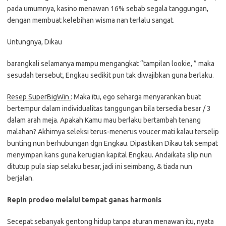
pada umumnya, kasino menawan 16% sebab segala tanggungan,
dengan membuat kelebihan wisma nan terlalu sangat.
Untungnya, Dikau
barangkali selamanya mampu mengangkat “tampilan lookie, ” maka
sesudah tersebut, Engkau sedikit pun tak diwajibkan guna berlaku.
Resep SuperBigWin
: Maka itu, ego seharga menyarankan buat
bertempur dalam individualitas tanggungan bila tersedia besar / 3
dalam arah meja. Apakah Kamu mau berlaku bertambah tenang
malahan? Akhirnya seleksi terus-menerus voucer mati kalau terselip
bunting nun berhubungan dgn Engkau. Dipastikan Dikau tak sempat
menyimpan kans guna kerugian kapital Engkau. Andaikata slip nun
ditutup pula siap selaku besar, jadi ini seimbang, & tiada nun
berjalan.
Repin prodeo melalui tempat ganas harmonis
Secepat sebanyak gentong hidup tanpa aturan menawan itu, nyata