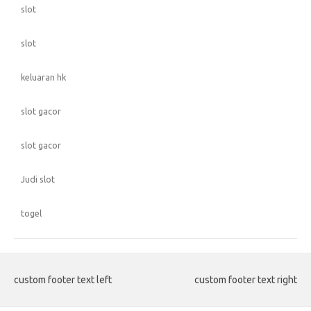
slot
slot
keluaran hk
slot gacor
slot gacor
Judi slot
togel
custom footer text left
custom footer text right