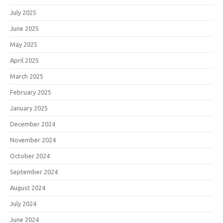
July 2025
June 2025
May 2025
April 2025
March 2025
February 2025
January 2025
December 2024
November 2024
October 2024
September 2024
August 2024
July 2024
June 2024