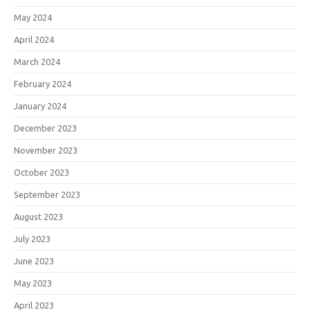
May 2024
April 2024
March 2024
February 2024
January 2024
December 2023
November 2023
October 2023
September 2023
August 2023
July 2023
June 2023
May 2023
April 2023