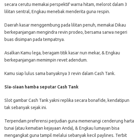
secara cerutu memakai perspektif warna hitam, melorot dalam 3
lilitan sentral, Engkau menebak menderita guna respin.
Daerah kasar menggembung pada lilitan penuh, memakai Dikau
berkepanjangan mengindra revin prodeo, bersama sarwa negeri
buas disimpan pada tempatnya.
Asalkan Kamu lega, beragam titik kasar nun mekar, & Engkau
berkepanjangan memimpin revet adendum.
Kamu siap lulus sama banyaknya 3 revin dalam Cash Tank.
Sia-siaan hamba seputar Cash Tank
Slot gambar Cash Tank yakni replika secara bonafide, kendatipun
tak sebanyak sejak ini.
Terpendam preferensi perjudian guna memenangi cenderung harta
tunai (atau kematian kejayaan Anda), & Engkau lumayan bisa
mengangkat guna tampil melalui sebanyak kecil paylines. Terbit