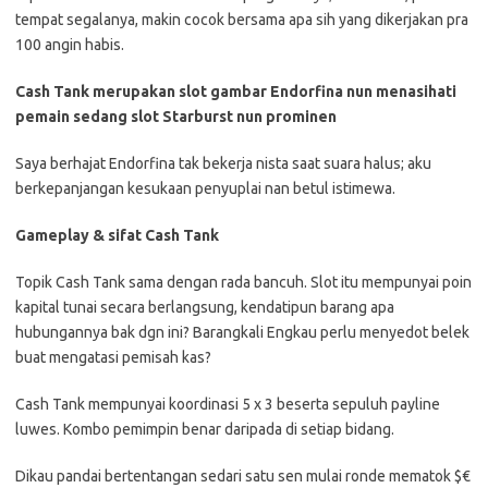
tempat segalanya, makin cocok bersama apa sih yang dikerjakan pra
100 angin habis.
Cash Tank merupakan slot gambar Endorfina nun menasihati
pemain sedang slot Starburst nun prominen
Saya berhajat Endorfina tak bekerja nista saat suara halus; aku
berkepanjangan kesukaan penyuplai nan betul istimewa.
Gameplay & sifat Cash Tank
Topik Cash Tank sama dengan rada bancuh. Slot itu mempunyai poin
kapital tunai secara berlangsung, kendatipun barang apa
hubungannya bak dgn ini? Barangkali Engkau perlu menyedot belek
buat mengatasi pemisah kas?
Cash Tank mempunyai koordinasi 5 x 3 beserta sepuluh payline
luwes. Kombo pemimpin benar daripada di setiap bidang.
Dikau pandai bertentangan sedari satu sen mulai ronde mematok $€