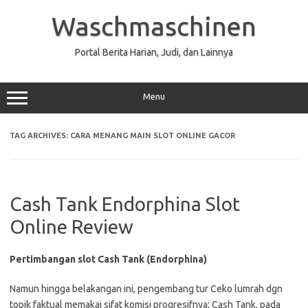
Skip
to
Waschmaschinen
content
Portal Berita Harian, Judi, dan Lainnya
Menu
TAG ARCHIVES:
CARA MENANG MAIN SLOT ONLINE GACOR
Cash Tank Endorphina Slot
Online Review
Pertimbangan slot Cash Tank (Endorphina)
Namun hingga belakangan ini, pengembang tur Ceko lumrah dgn
topik faktual memakai sifat komisi progresifnya; Cash Tank, pada