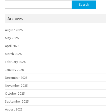
Search
for:
Archives
August 2026
May 2026
April 2026
March 2026
February 2026
January 2026
December 2025
November 2025
October 2025
September 2025
August 2025