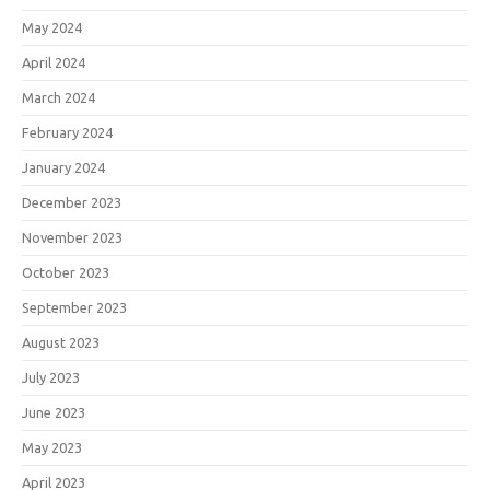
May 2024
April 2024
March 2024
February 2024
January 2024
December 2023
November 2023
October 2023
September 2023
August 2023
July 2023
June 2023
May 2023
April 2023