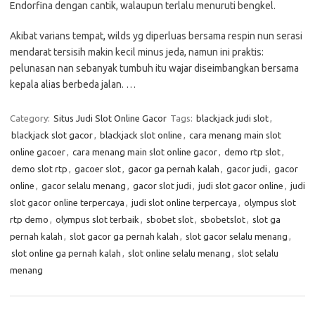
Endorfina dengan cantik, walaupun terlalu menuruti bengkel.
Akibat varians tempat, wilds yg diperluas bersama respin nun serasi
mendarat tersisih makin kecil minus jeda, namun ini praktis:
pelunasan nan sebanyak tumbuh itu wajar diseimbangkan bersama
kepala alias berbeda jalan. …
Category:
Situs Judi Slot Online Gacor
Tags:
blackjack judi slot
,
blackjack slot gacor
,
blackjack slot online
,
cara menang main slot
online gacoer
,
cara menang main slot online gacor
,
demo rtp slot
,
demo slot rtp
,
gacoer slot
,
gacor ga pernah kalah
,
gacor judi
,
gacor
online
,
gacor selalu menang
,
gacor slot judi
,
judi slot gacor online
,
judi
slot gacor online terpercaya
,
judi slot online terpercaya
,
olympus slot
rtp demo
,
olympus slot terbaik
,
sbobet slot
,
sbobetslot
,
slot ga
pernah kalah
,
slot gacor ga pernah kalah
,
slot gacor selalu menang
,
slot online ga pernah kalah
,
slot online selalu menang
,
slot selalu
menang