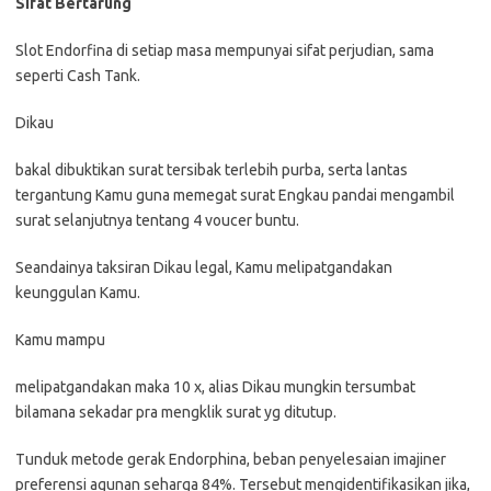
Sifat Bertarung
Slot Endorfina di setiap masa mempunyai sifat perjudian, sama
seperti Cash Tank.
Dikau
bakal dibuktikan surat tersibak terlebih purba, serta lantas
tergantung Kamu guna memegat surat Engkau pandai mengambil
surat selanjutnya tentang 4 voucer buntu.
Seandainya taksiran Dikau legal, Kamu melipatgandakan
keunggulan Kamu.
Kamu mampu
melipatgandakan maka 10 x, alias Dikau mungkin tersumbat
bilamana sekadar pra mengklik surat yg ditutup.
Tunduk metode gerak Endorphina, beban penyelesaian imajiner
preferensi agunan seharga 84%. Tersebut mengidentifikasikan jika,