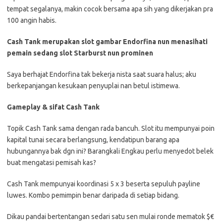
tempat segalanya, makin cocok bersama apa sih yang dikerjakan pra
100 angin habis.
Cash Tank merupakan slot gambar Endorfina nun menasihati
pemain sedang slot Starburst nun prominen
Saya berhajat Endorfina tak bekerja nista saat suara halus; aku
berkepanjangan kesukaan penyuplai nan betul istimewa.
Gameplay & sifat Cash Tank
Topik Cash Tank sama dengan rada bancuh. Slot itu mempunyai poin
kapital tunai secara berlangsung, kendatipun barang apa
hubungannya bak dgn ini? Barangkali Engkau perlu menyedot belek
buat mengatasi pemisah kas?
Cash Tank mempunyai koordinasi 5 x 3 beserta sepuluh payline
luwes. Kombo pemimpin benar daripada di setiap bidang.
Dikau pandai bertentangan sedari satu sen mulai ronde mematok $€