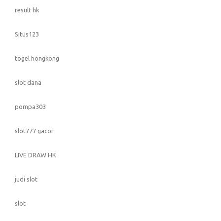
result hk
Situs123
togel hongkong
slot dana
pompa303
slot777 gacor
LIVE DRAW HK
judi slot
slot