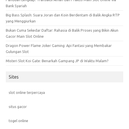
Bank Syariah
Big Bass Splash: Suara Joran dan Koin Berdentam di Balik Angka RTP
yang Menggiurkan
Bukan Cuma Sekedar Daftar: Rahasia di Balik Proses yang Bikin Akun
Gacor Main Slot Online
Dragon Power Flame Joker Gaming: Api Fantasi yang Membakar
Gulungan Slot
Misteri Slot Koi Gate: Benarkah Gampang JP di Waktu Malam?
Sites
slot online terpercaya
situs gacor
togel online