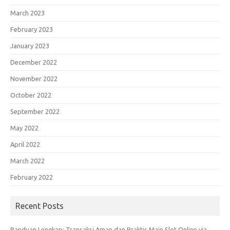
March 2023
February 2023
January 2023
December 2022
November 2022
October 2022
September 2022
May 2022
April 2022
March 2022
February 2022
Recent Posts
Panduan Lengkap: Transaksi Aman dan Praktis Main Slot Online via