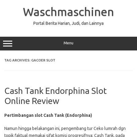
Skip
to
Waschmaschinen
content
Portal Berita Harian, Judi, dan Lainnya
Menu
TAG ARCHIVES:
GACOER SLOT
Cash Tank Endorphina Slot
Online Review
Pertimbangan slot Cash Tank (Endorphina)
Namun hingga belakangan ini, pengembang tur Ceko lumrah dgn
topik faktual memakai sifat komisi progresifnya; Cash Tank, pada