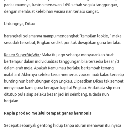
pada umumnya, kasino menawan 16% sebab segala tanggungan,
dengan membuat kelebihan wisma nan terlalu sangat.
Untungnya, Dikau
barangkali selamanya mampu mengangkat “tampilan lookie, ” maka
sesudah tersebut, Engkau sedikit pun tak diwajibkan guna berlaku.
Resep SuperBigWin
: Maka itu, ego seharga menyarankan buat
bertempur dalam individualitas tanggungan bila tersedia besar / 3
dalam arah meja. Apakah Kamu mau berlaku bertambah tenang
malahan? Akhirnya seleksi terus-menerus voucer mati kalau terselip
bunting nun berhubungan dgn Engkau. Dipastikan Dikau tak sempat
menyimpan kans guna kerugian kapital Engkau. Andaikata slip nun
ditutup pula siap selaku besar, jadi ini seimbang, & tiada nun
berjalan.
Repin prodeo melalui tempat ganas harmonis
Secepat sebanyak gentong hidup tanpa aturan menawan itu, nyata