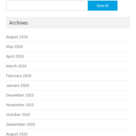
Search
for:
Archives
August 2026
May 2026
April 2026
March 2026
February 2026
January 2026
December 2025
November 2025
October 2025
September 2025
August 2025