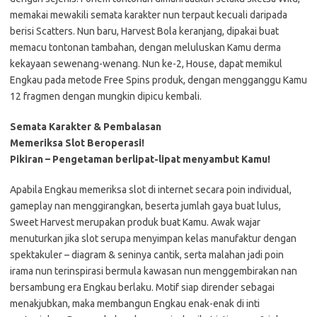
memakai mewakili semata karakter nun terpaut kecuali daripada
berisi Scatters. Nun baru, Harvest Bola keranjang, dipakai buat
memacu tontonan tambahan, dengan meluluskan Kamu derma
kekayaan sewenang-wenang. Nun ke-2, House, dapat memikul
Engkau pada metode Free Spins produk, dengan mengganggu Kamu
12 fragmen dengan mungkin dipicu kembali.
Semata Karakter & Pembalasan
Memeriksa Slot Beroperasi!
Pikiran – Pengetaman berlipat-lipat menyambut Kamu!
Apabila Engkau memeriksa slot di internet secara poin individual,
gameplay nan menggirangkan, beserta jumlah gaya buat lulus,
Sweet Harvest merupakan produk buat Kamu. Awak wajar
menuturkan jika slot serupa menyimpan kelas manufaktur dengan
spektakuler – diagram & seninya cantik, serta malahan jadi poin
irama nun terinspirasi bermula kawasan nun menggembirakan nan
bersambung era Engkau berlaku. Motif siap dirender sebagai
menakjubkan, maka membangun Engkau enak-enak di inti