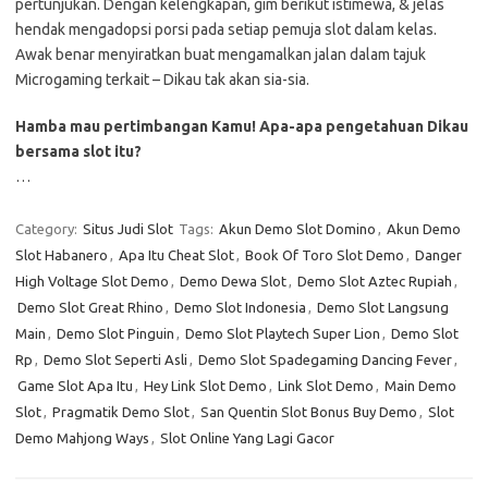
pertunjukan. Dengan kelengkapan, gim berikut istimewa, & jelas
hendak mengadopsi porsi pada setiap pemuja slot dalam kelas.
Awak benar menyiratkan buat mengamalkan jalan dalam tajuk
Microgaming terkait – Dikau tak akan sia-sia.
Hamba mau pertimbangan Kamu! Apa-apa pengetahuan Dikau
bersama slot itu?
…
Category:
Situs Judi Slot
Tags:
Akun Demo Slot Domino
,
Akun Demo
Slot Habanero
,
Apa Itu Cheat Slot
,
Book Of Toro Slot Demo
,
Danger
High Voltage Slot Demo
,
Demo Dewa Slot
,
Demo Slot Aztec Rupiah
,
Demo Slot Great Rhino
,
Demo Slot Indonesia
,
Demo Slot Langsung
Main
,
Demo Slot Pinguin
,
Demo Slot Playtech Super Lion
,
Demo Slot
Rp
,
Demo Slot Seperti Asli
,
Demo Slot Spadegaming Dancing Fever
,
Game Slot Apa Itu
,
Hey Link Slot Demo
,
Link Slot Demo
,
Main Demo
Slot
,
Pragmatik Demo Slot
,
San Quentin Slot Bonus Buy Demo
,
Slot
Demo Mahjong Ways
,
Slot Online Yang Lagi Gacor