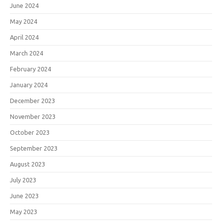
June 2024
May 2024
April 2024
March 2024
February 2024
January 2024
December 2023
November 2023
October 2023
September 2023
August 2023
July 2023
June 2023
May 2023