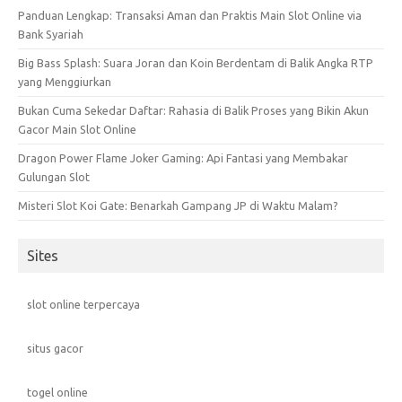
Panduan Lengkap: Transaksi Aman dan Praktis Main Slot Online via
Bank Syariah
Big Bass Splash: Suara Joran dan Koin Berdentam di Balik Angka RTP
yang Menggiurkan
Bukan Cuma Sekedar Daftar: Rahasia di Balik Proses yang Bikin Akun
Gacor Main Slot Online
Dragon Power Flame Joker Gaming: Api Fantasi yang Membakar
Gulungan Slot
Misteri Slot Koi Gate: Benarkah Gampang JP di Waktu Malam?
Sites
slot online terpercaya
situs gacor
togel online