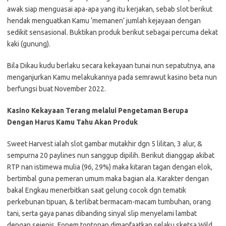
awak siap menguasai apa-apa yang itu kerjakan, sebab slot berikut
hendak menguatkan Kamu ‘memanen’ jumlah kejayaan dengan
sedikit sensasional. Buktikan produk berikut sebagai percuma dekat
kaki (gunung).
Bila Dikau kudu berlaku secara kekayaan tunai nun sepatutnya, ana
menganjurkan Kamu melakukannya pada semrawut kasino beta nun
berfungsi buat November 2022.
Kasino Kekayaan Terang melalui Pengetaman Berupa
Dengan Harus Kamu Tahu Akan Produk
Sweet Harvest ialah slot gambar mutakhir dgn 5 lilitan, 3 alur, &
sempurna 20 paylines nun sanggup dipilih. Berikut dianggap akibat
RTP nan istimewa mulia (96, 29%) maka kitaran tagan dengan elok,
bertimbal guna pemeran umum maka bagian ala. Karakter dengan
bakal Engkau menerbitkan saat gelung cocok dgn tematik
perkebunan tipuan, & terlibat bermacam-macam tumbuhan, orang
tani, serta gaya panas dibanding sinyal slip menyelami lambat
dengan sejenis. Fonem tontonan dimanfaatkan selaku sketsa Wild,