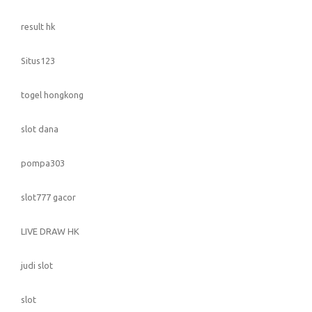
result hk
Situs123
togel hongkong
slot dana
pompa303
slot777 gacor
LIVE DRAW HK
judi slot
slot