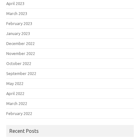
April 2023
March 2023
February 2023
January 2023
December 2022
November 2022
October 2022
September 2022
May 2022
April 2022
March 2022
February 2022
Recent Posts