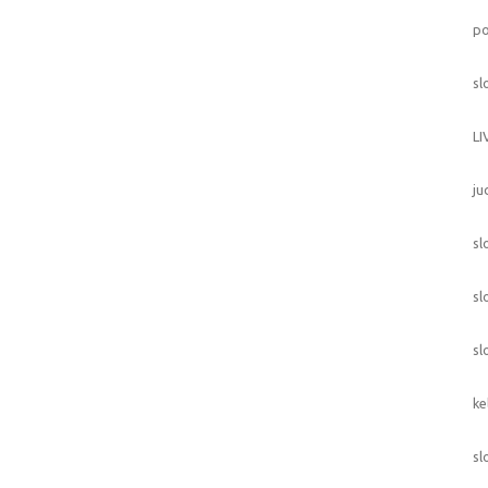
p
sl
L
ju
sl
sl
sl
ke
sl