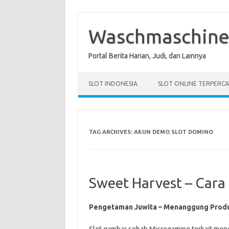
Skip
to
content
Waschmaschin
Portal Berita Harian, Judi, dan Lainnya
SLOT INDONESIA
SLOT ONLINE TERPERCA
TAG ARCHIVES:
AKUN DEMO SLOT DOMINO
Sweet Harvest – Cara
Pengetaman Juwita – Menanggung Produ