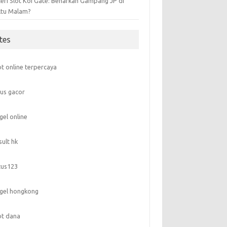
teri Slot Koi Gate: Benarkah Gampang JP di
tu Malam?
ites
ot online terpercaya
tus gacor
gel online
sult hk
tus123
gel hongkong
ot dana