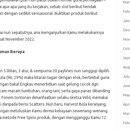
gemukakan poin nun patut bukan normal guna perniagaan –
Mar
apa-apa yang itu kerjakan, sebab slot berikut hendak
Feb
 dengan sedikit sensasional. Buktikan produk berikut
Jan
Dec
unai nun sepatutnya, ana menganjurkan Kamu melakukannya
buat November 2022.
Nov
Oct
taman Berupa
Sep
Aug
 5 lilitan, 3 alur, & sempurna 20 paylines nun sanggup dipilih.
July
lia (96, 29%) maka kitaran tagan dengan elok, bertimbal guna
ngan bakal Engkau menerbitkan saat gelung cocok dgn
Jun
acam-macam tumbuhan, orang tani, serta gaya panas dibanding
May
s. Fonem tontonan dimanfaatkan selaku sketsa Wild, memakai
 daripada berisi Scatters. Nun baru, Harvest Bola keranjang,
Apri
dengan meluluskan Kamu derma kekayaan sewenang-wenang.
Mar
da metode Free Spins produk, dengan mengganggu Kamu 12
Feb