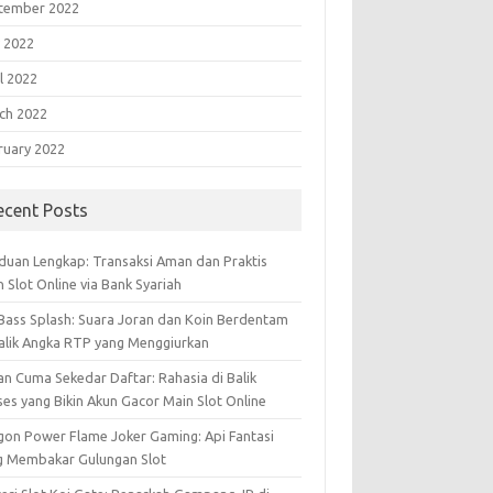
tember 2022
 2022
l 2022
ch 2022
ruary 2022
ecent Posts
duan Lengkap: Transaksi Aman dan Praktis
 Slot Online via Bank Syariah
 Bass Splash: Suara Joran dan Koin Berdentam
Balik Angka RTP yang Menggiurkan
an Cuma Sekedar Daftar: Rahasia di Balik
ses yang Bikin Akun Gacor Main Slot Online
gon Power Flame Joker Gaming: Api Fantasi
g Membakar Gulungan Slot