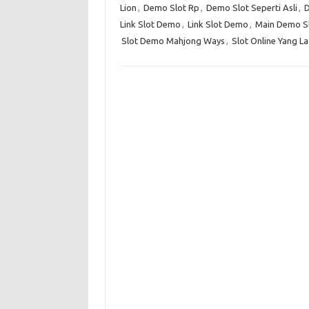
Lion
,
Demo Slot Rp
,
Demo Slot Seperti Asli
,
D
Link Slot Demo
,
Link Slot Demo
,
Main Demo S
Slot Demo Mahjong Ways
,
Slot Online Yang L