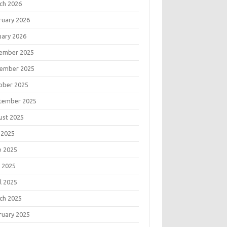
ch 2026
ruary 2026
uary 2026
ember 2025
ember 2025
ober 2025
tember 2025
ust 2025
 2025
e 2025
 2025
l 2025
ch 2025
ruary 2025