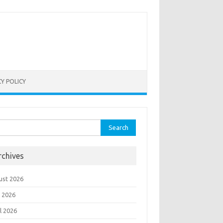
CY POLICY
rch
rchives
ust 2026
 2026
l 2026