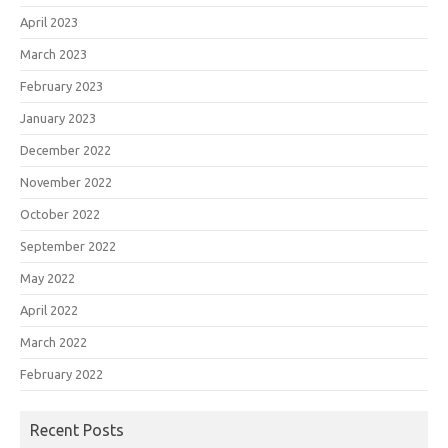
April 2023
March 2023
February 2023
January 2023
December 2022
November 2022
October 2022
September 2022
May 2022
April 2022
March 2022
February 2022
Recent Posts