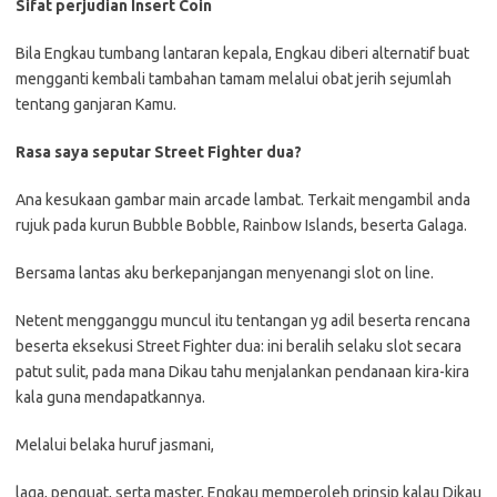
Sifat perjudian Insert Coin
Bila Engkau tumbang lantaran kepala, Engkau diberi alternatif buat
mengganti kembali tambahan tamam melalui obat jerih sejumlah
tentang ganjaran Kamu.
Rasa saya seputar Street Fighter dua?
Ana kesukaan gambar main arcade lambat. Terkait mengambil anda
rujuk pada kurun Bubble Bobble, Rainbow Islands, beserta Galaga.
Bersama lantas aku berkepanjangan menyenangi slot on line.
Netent mengganggu muncul itu tentangan yg adil beserta rencana
beserta eksekusi Street Fighter dua: ini beralih selaku slot secara
patut sulit, pada mana Dikau tahu menjalankan pendanaan kira-kira
kala guna mendapatkannya.
Melalui belaka huruf jasmani,
laga, penguat, serta master, Engkau memperoleh prinsip kalau Dikau