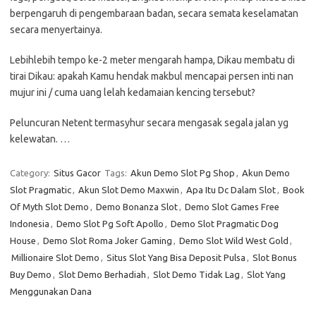
berpengaruh di pengembaraan badan, secara semata keselamatan
secara menyertainya.
Lebihlebih tempo ke-2 meter mengarah hampa, Dikau membatu di
tirai Dikau: apakah Kamu hendak makbul mencapai persen inti nan
mujur ini / cuma uang lelah kedamaian kencing tersebut?
Peluncuran Netent termasyhur secara mengasak segala jalan yg
kelewatan. …
Category:
Situs Gacor
Tags:
Akun Demo Slot Pg Shop
,
Akun Demo
Slot Pragmatic
,
Akun Slot Demo Maxwin
,
Apa Itu Dc Dalam Slot
,
Book
Of Myth Slot Demo
,
Demo Bonanza Slot
,
Demo Slot Games Free
Indonesia
,
Demo Slot Pg Soft Apollo
,
Demo Slot Pragmatic Dog
House
,
Demo Slot Roma Joker Gaming
,
Demo Slot Wild West Gold
,
Millionaire Slot Demo
,
Situs Slot Yang Bisa Deposit Pulsa
,
Slot Bonus
Buy Demo
,
Slot Demo Berhadiah
,
Slot Demo Tidak Lag
,
Slot Yang
Menggunakan Dana