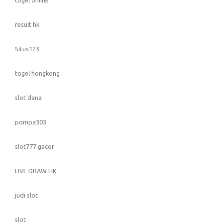
togel online
result hk
Situs123
togel hongkong
slot dana
pompa303
slot777 gacor
LIVE DRAW HK
judi slot
slot