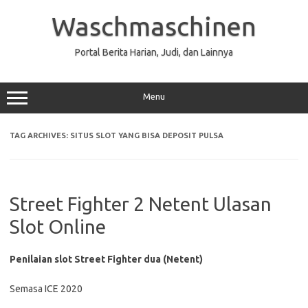
Skip
to
Waschmaschinen
content
Portal Berita Harian, Judi, dan Lainnya
Menu
TAG ARCHIVES:
SITUS SLOT YANG BISA DEPOSIT PULSA
Street Fighter 2 Netent Ulasan
Slot Online
Penilaian slot Street Fighter dua (Netent)
Semasa ICE 2020