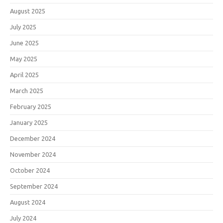
August 2025
July 2025
June 2025
May 2025
April 2025
March 2025
February 2025
January 2025
December 2024
November 2024
October 2024
September 2024
August 2024
July 2024