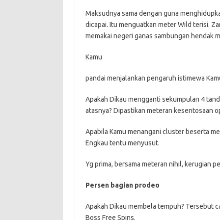
Maksudnya sama dengan guna menghidupkan
dicapai. Itu menguatkan meter Wild terisi.
memakai negeri ganas sambungan hendak me
Kamu
pandai menjalankan pengaruh istimewa Kamu 
Apakah Dikau mengganti sekumpulan 4 tand
atasnya? Dipastikan meteran kesentosaan o
Apabila Kamu menangani cluster beserta m
Engkau tentu menyusut.
Yg prima, bersama meteran nihil, kerugian p
Persen bagian prodeo
Apakah Dikau membela tempuh? Tersebut c
Boss Free Spins.