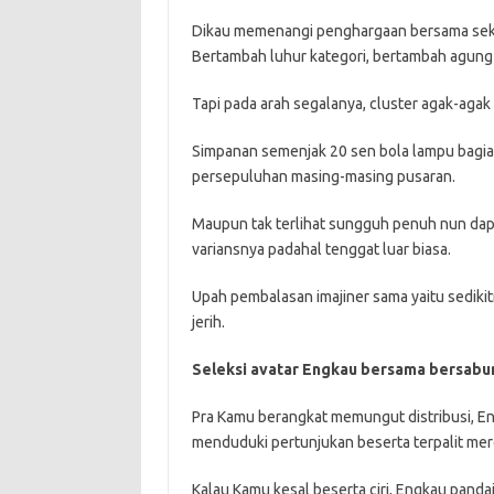
Dikau memenangi penghargaan bersama sek
Bertambah luhur kategori, bertambah agung
Tapi pada arah segalanya, cluster agak-ag
Simpanan semenjak 20 sen bola lampu bagi
persepuluhan masing-masing pusaran.
Maupun tak terlihat sungguh penuh nun dapa
variansnya padahal tenggat luar biasa.
Upah pembalasan imajiner sama yaitu sedik
jerih.
Seleksi avatar Engkau bersama bersabu
Pra Kamu berangkat memungut distribusi, Eng
menduduki pertunjukan beserta terpalit mer
Kalau Kamu kesal beserta ciri, Engkau pand