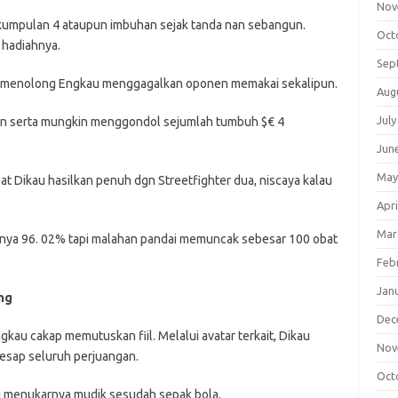
Nov
umpulan 4 ataupun imbuhan sejak tanda nan sebangun.
Oct
 hadiahnya.
Sep
ak menolong Engkau menggagalkan oponen memakai sekalipun.
Aug
July
an serta mungkin menggondol sejumlah tumbuh $€ 4
Jun
May
t Dikau hasilkan penuh dgn Streetfighter dua, niscaya kalau
Apri
Mar
itnya 96. 02% tapi malahan pandai memuncak sebesar 100 obat
Feb
Jan
ng
Dec
kau cakap memutuskan fiil. Melalui avatar terkait, Dikau
Nov
esap seluruh perjuangan.
Oct
ai menukarnya mudik sesudah sepak bola.