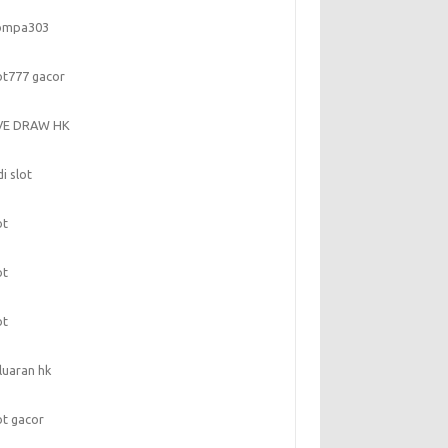
ompa303
ot777 gacor
IVE DRAW HK
di slot
ot
ot
ot
luaran hk
ot gacor