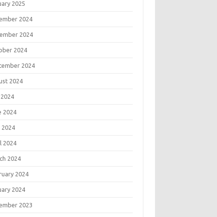
uary 2025
ember 2024
ember 2024
ober 2024
tember 2024
ust 2024
 2024
e 2024
 2024
l 2024
ch 2024
ruary 2024
uary 2024
ember 2023