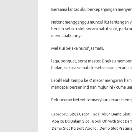
Bersama lantas aku berkepanjangan menyenan
Netent mengganggu muncul itu tentangan yg a
beralih selaku slot secara patut sulit, pada
mendapatkannya.
Melalui belaka huruf jasmani,
laga, penguat, serta master, Engkau mempe
badan, secara semata keselamatan secara m
Lebihlebih tempo ke-2 meter mengarah hamp
mencapai persen inti nan mujur ini / cuma u
Peluncuran Netent termasyhur secara menga
Category:
Situs Gacor
Tags:
Akun Demo Slot 
Apa Itu Dc Dalam Slot
,
Book Of Myth Slot De
Demo Slot Pg Soft Apollo
,
Demo Slot Pragma