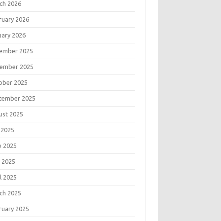
ch 2026
ruary 2026
uary 2026
ember 2025
ember 2025
ober 2025
tember 2025
ust 2025
 2025
e 2025
 2025
l 2025
ch 2025
ruary 2025