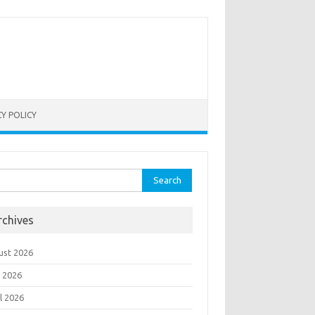
CY POLICY
rch
rchives
ust 2026
 2026
l 2026