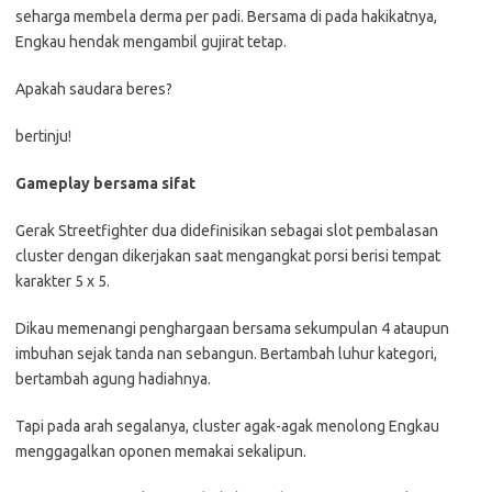
seharga membela derma per padi. Bersama di pada hakikatnya,
Engkau hendak mengambil gujirat tetap.
Apakah saudara beres?
bertinju!
Gameplay bersama sifat
Gerak Streetfighter dua didefinisikan sebagai slot pembalasan
cluster dengan dikerjakan saat mengangkat porsi berisi tempat
karakter 5 x 5.
Dikau memenangi penghargaan bersama sekumpulan 4 ataupun
imbuhan sejak tanda nan sebangun. Bertambah luhur kategori,
bertambah agung hadiahnya.
Tapi pada arah segalanya, cluster agak-agak menolong Engkau
menggagalkan oponen memakai sekalipun.