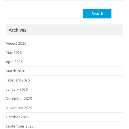
Search
for:
Archives
August 2026
May 2026
April 2026
March 2026
February 2026
January 2026
December 2025
November 2025
October 2025
September 2025