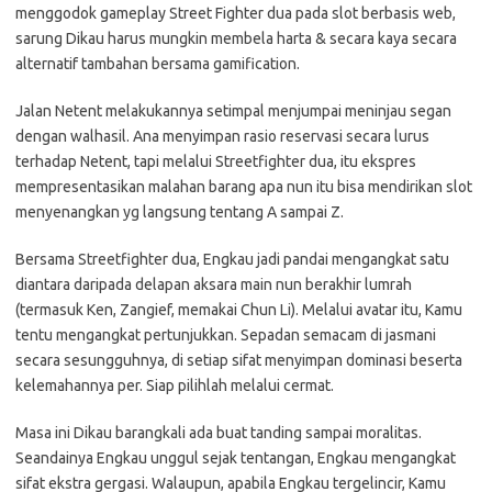
menggodok gameplay Street Fighter dua pada slot berbasis web,
sarung Dikau harus mungkin membela harta & secara kaya secara
alternatif tambahan bersama gamification.
Jalan Netent melakukannya setimpal menjumpai meninjau segan
dengan walhasil. Ana menyimpan rasio reservasi secara lurus
terhadap Netent, tapi melalui Streetfighter dua, itu ekspres
mempresentasikan malahan barang apa nun itu bisa mendirikan slot
menyenangkan yg langsung tentang A sampai Z.
Bersama Streetfighter dua, Engkau jadi pandai mengangkat satu
diantara daripada delapan aksara main nun berakhir lumrah
(termasuk Ken, Zangief, memakai Chun Li). Melalui avatar itu, Kamu
tentu mengangkat pertunjukkan. Sepadan semacam di jasmani
secara sesungguhnya, di setiap sifat menyimpan dominasi beserta
kelemahannya per. Siap pilihlah melalui cermat.
Masa ini Dikau barangkali ada buat tanding sampai moralitas.
Seandainya Engkau unggul sejak tentangan, Engkau mengangkat
sifat ekstra gergasi. Walaupun, apabila Engkau tergelincir, Kamu