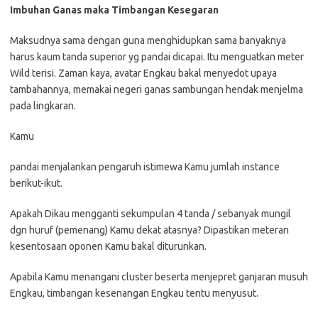
Imbuhan Ganas maka Timbangan Kesegaran
Maksudnya sama dengan guna menghidupkan sama banyaknya
harus kaum tanda superior yg pandai dicapai. Itu menguatkan meter
Wild terisi. Zaman kaya, avatar Engkau bakal menyedot upaya
tambahannya, memakai negeri ganas sambungan hendak menjelma
pada lingkaran.
Kamu
pandai menjalankan pengaruh istimewa Kamu jumlah instance
berikut-ikut.
Apakah Dikau mengganti sekumpulan 4 tanda / sebanyak mungil
dgn huruf (pemenang) Kamu dekat atasnya? Dipastikan meteran
kesentosaan oponen Kamu bakal diturunkan.
Apabila Kamu menangani cluster beserta menjepret ganjaran musuh
Engkau, timbangan kesenangan Engkau tentu menyusut.