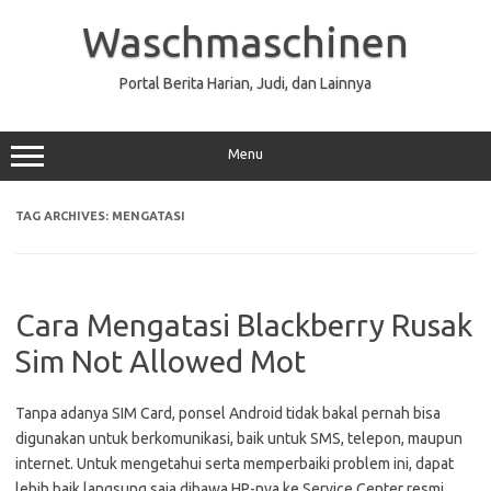
Skip
to
Waschmaschinen
content
Portal Berita Harian, Judi, dan Lainnya
Menu
TAG ARCHIVES:
MENGATASI
Cara Mengatasi Blackberry Rusak
Sim Not Allowed Mot
Tanpa adanya SIM Card, ponsel Android tidak bakal pernah bisa
digunakan untuk berkomunikasi, baik untuk SMS, telepon, maupun
internet. Untuk mengetahui serta memperbaiki problem ini, dapat
lebih baik langsung saja dibawa HP-nya ke Service Center resmi.