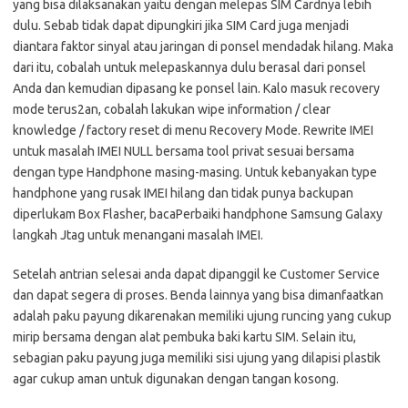
yang bisa dilaksanakan yaitu dengan melepas SIM Cardnya lebih
dulu. Sebab tidak dapat dipungkiri jika SIM Card juga menjadi
diantara faktor sinyal atau jaringan di ponsel mendadak hilang. Maka
dari itu, cobalah untuk melepaskannya dulu berasal dari ponsel
Anda dan kemudian dipasang ke ponsel lain. Kalo masuk recovery
mode terus2an, cobalah lakukan wipe information / clear
knowledge / factory reset di menu Recovery Mode. Rewrite IMEI
untuk masalah IMEI NULL bersama tool privat sesuai bersama
dengan type Handphone masing-masing. Untuk kebanyakan type
handphone yang rusak IMEI hilang dan tidak punya backupan
diperlukam Box Flasher, bacaPerbaiki handphone Samsung Galaxy
langkah Jtag untuk menangani masalah IMEI.
Setelah antrian selesai anda dapat dipanggil ke Customer Service
dan dapat segera di proses. Benda lainnya yang bisa dimanfaatkan
adalah paku payung dikarenakan memiliki ujung runcing yang cukup
mirip bersama dengan alat pembuka baki kartu SIM. Selain itu,
sebagian paku payung juga memiliki sisi ujung yang dilapisi plastik
agar cukup aman untuk digunakan dengan tangan kosong.