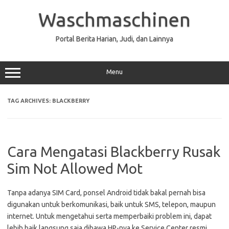
Skip
to
Waschmaschinen
content
Portal Berita Harian, Judi, dan Lainnya
Menu
TAG ARCHIVES:
BLACKBERRY
Cara Mengatasi Blackberry Rusak
Sim Not Allowed Mot
Tanpa adanya SIM Card, ponsel Android tidak bakal pernah bisa
digunakan untuk berkomunikasi, baik untuk SMS, telepon, maupun
internet. Untuk mengetahui serta memperbaiki problem ini, dapat
lebih baik langsung saja dibawa HP-nya ke Service Center resmi.