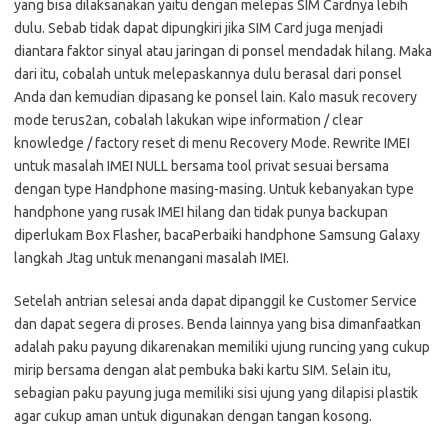
yang bisa dilaksanakan yaitu dengan melepas SIM Cardnya lebih
dulu. Sebab tidak dapat dipungkiri jika SIM Card juga menjadi
diantara faktor sinyal atau jaringan di ponsel mendadak hilang. Maka
dari itu, cobalah untuk melepaskannya dulu berasal dari ponsel
Anda dan kemudian dipasang ke ponsel lain. Kalo masuk recovery
mode terus2an, cobalah lakukan wipe information / clear
knowledge / factory reset di menu Recovery Mode. Rewrite IMEI
untuk masalah IMEI NULL bersama tool privat sesuai bersama
dengan type Handphone masing-masing. Untuk kebanyakan type
handphone yang rusak IMEI hilang dan tidak punya backupan
diperlukam Box Flasher, bacaPerbaiki handphone Samsung Galaxy
langkah Jtag untuk menangani masalah IMEI.
Setelah antrian selesai anda dapat dipanggil ke Customer Service
dan dapat segera di proses. Benda lainnya yang bisa dimanfaatkan
adalah paku payung dikarenakan memiliki ujung runcing yang cukup
mirip bersama dengan alat pembuka baki kartu SIM. Selain itu,
sebagian paku payung juga memiliki sisi ujung yang dilapisi plastik
agar cukup aman untuk digunakan dengan tangan kosong.