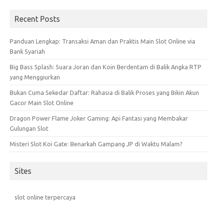
Recent Posts
Panduan Lengkap: Transaksi Aman dan Praktis Main Slot Online via
Bank Syariah
Big Bass Splash: Suara Joran dan Koin Berdentam di Balik Angka RTP
yang Menggiurkan
Bukan Cuma Sekedar Daftar: Rahasia di Balik Proses yang Bikin Akun
Gacor Main Slot Online
Dragon Power Flame Joker Gaming: Api Fantasi yang Membakar
Gulungan Slot
Misteri Slot Koi Gate: Benarkah Gampang JP di Waktu Malam?
Sites
slot online terpercaya