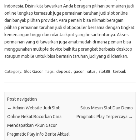
Indonesia. Disini kita tawarkan Anda beragam pilihan permainan judi
online lengkap termasuk juga permainan taruhan judi slot online
dari banyak pilihan provider. Para pemain bisa nikmati beragam
pilihan permainan taruhan judi slot populer bersama dengan tingkat
kemenangan tinggi dan nilai Jackpot yang besar tentunya. Akses
permainan yang di tawarkan juga amat mudah di mana pemain bisa
menggunakan multiple device baik itu perangkat berbasis desktop
ataupun mobile untuk bisa bermain taruhan judi yang di idamkan.
Category:
Slot Gacor
Tags:
deposit
,
gacor
,
situs
,
slot88
,
terbaik
Post navigation
←
Admin Website Judi Slot
Situs Mesin Slot Dan Demo
Online Nekat Bocorkan Cara
Pragmatic Play Terpercaya
→
Mendapatkan Akun Gacor
Pragmatic Play Info Berita Aktual