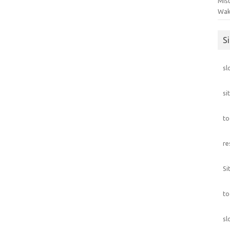
Mis
Wak
S
sl
si
to
re
Si
to
sl