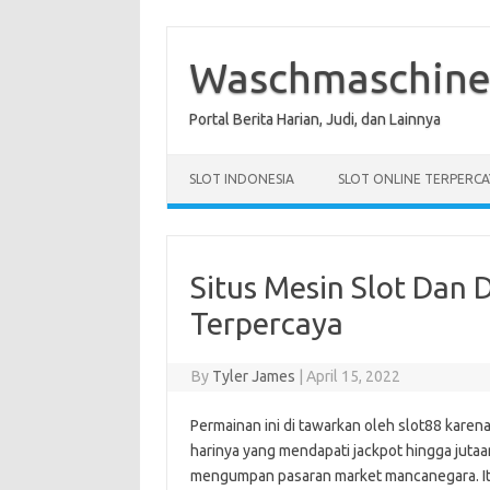
Skip
to
content
Waschmaschin
Portal Berita Harian, Judi, dan Lainnya
SLOT INDONESIA
SLOT ONLINE TERPERCA
Situs Mesin Slot Dan
Terpercaya
By
Tyler James
|
April 15, 2022
Permainan ini di tawarkan oleh slot88 karen
harinya yang mendapati jackpot hingga juta
mengumpan pasaran market mancanegara. Itu ny