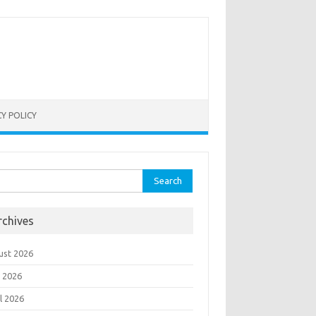
CY POLICY
rch
rchives
ust 2026
 2026
l 2026