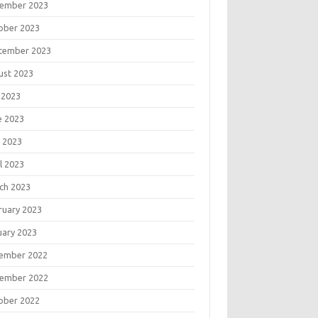
ember 2023
ober 2023
tember 2023
ust 2023
 2023
e 2023
 2023
l 2023
ch 2023
ruary 2023
uary 2023
ember 2022
ember 2022
ober 2022