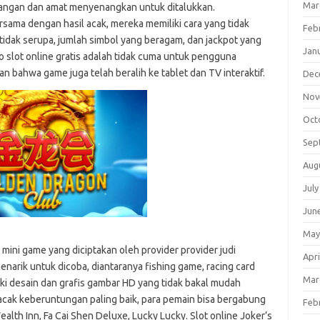
Mar
egangan dan amat menyenangkan untuk ditalukkan.
sama dengan hasil acak, mereka memiliki cara yang tidak
Feb
idak serupa, jumlah simbol yang beragam, dan jackpot yang
Jan
 slot online gratis adalah tidak cuma untuk pengguna
bahwa game juga telah beralih ke tablet dan TV interaktif.
Dec
Nov
Oct
Sep
Aug
July
Jun
May
mini game yang diciptakan oleh provider provider judi
Apri
enarik untuk dicoba, diantaranya fishing game, racing card
Mar
iki desain dan grafis gambar HD yang tidak bakal mudah
ak keberuntungan paling baik, para pemain bisa bergabung
Feb
Wealth Inn, Fa Cai Shen Deluxe, Lucky Lucky. Slot online Joker’s