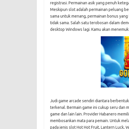
registrasi. Permainan asik yang penuh ket
Meskipun slot adalah permainan peluang ber
sama untuk menang, permainan bonus yang t
tidak sama. Salah satu terobosan dalam demo
desktop Windows lagi. Kamu akan menemukan 
Judi game arcade sendiri diantara berbentuk 
terkenal. Bermain game ini cukup seru dan m
game dan lain lain. Provider Habanero memil
membosankan mata para pemain. Untuk melac
pada jenis slot Hot Hot Fruit, Lantern Luck, 