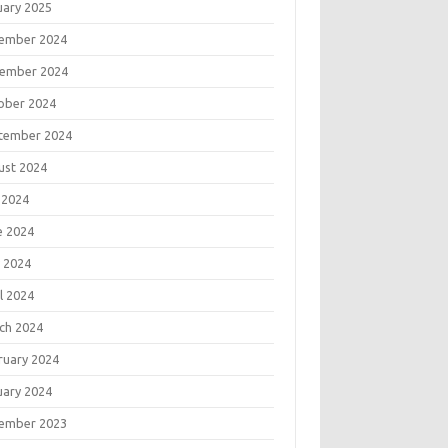
uary 2025
ember 2024
ember 2024
ober 2024
tember 2024
ust 2024
 2024
e 2024
 2024
l 2024
ch 2024
ruary 2024
uary 2024
ember 2023