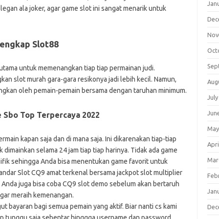
Jan
legan ala joker, agar game slot ini sangat menarik untuk
Dec
Nov
Lengkap Slot88
Oct
Sep
 utama untuk memenangkan tiap tiap permainan judi.
 slot murah gara-gara resikonya jadi lebih kecil. Namun,
Aug
enangkan oleh pemain-pemain bersama dengan taruhan minimum.
July
Jun
e Sbo Top Terpercaya 2022
May
ain kapan saja dan di mana saja. Ini dikarenakan tiap-tiap
Apri
 dimainkan selama 24 jam tiap tiap harinya. Tidak ada game
Mar
esifik sehingga Anda bisa menentukan game favorit untuk
Bandar Slot CQ9 amat terkenal bersama jackpot slot multiplier
Feb
, Anda juga bisa coba CQ9 slot demo sebelum akan bertaruh
Jan
 agar meraih kemenangan.
 bayaran bagi semua pemain yang aktif. Biar nanti cs kami
Dec
p tunggu saja sebentar hinggga username dan password