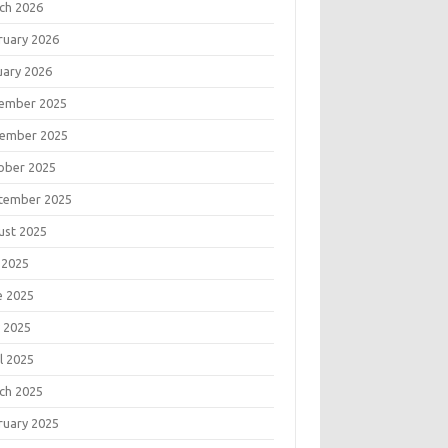
ch 2026
ruary 2026
uary 2026
ember 2025
ember 2025
ober 2025
tember 2025
ust 2025
 2025
e 2025
 2025
l 2025
ch 2025
ruary 2025