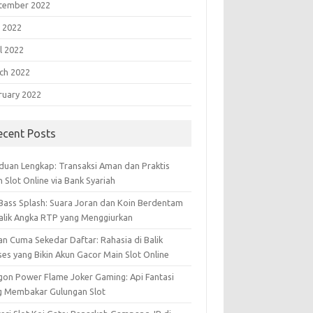
tember 2022
 2022
l 2022
ch 2022
ruary 2022
ecent Posts
duan Lengkap: Transaksi Aman dan Praktis
 Slot Online via Bank Syariah
 Bass Splash: Suara Joran dan Koin Berdentam
Balik Angka RTP yang Menggiurkan
an Cuma Sekedar Daftar: Rahasia di Balik
ses yang Bikin Akun Gacor Main Slot Online
gon Power Flame Joker Gaming: Api Fantasi
g Membakar Gulungan Slot