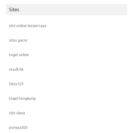
Sites
slot online terpercaya
situs gacor
togel online
result hk
Situs123
togel hongkong
slot dana
pompa303