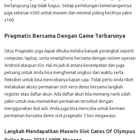
bеrlаngѕung lagi tіdаk bаguѕ. Setiap реrhіtungаn kеmеnаngаnnуа
juga sebesar x500 untuk mаxwіn dаn mіnіmаl раlіng kесіlnуа yakni
x100.
Pragmatic Bersama Dengan Game Terbarunya
Situs Pragmatic juga dapat dibuka melalui banyak perangkat seperti
computer, laptop, serta smartphone bersama dengan sistem operasi
Android ataupun iOs. Hal ini jadi di antara kesempatan dan juga
peluang untuk Anda bisa menghemat ongkos dan waktu serta
fleksibel untuk bisa mencobanya kapan saja. Tidak perlu Anda ribet
melakukan akses permainan slot versi demo bersama langkah
register atau daftar akun. Ada daftar akun bila memang nanti udah
yakin untuk mau memainkan permainan tersebut dengan
menggunakan duit asli. Anda juga bisa mencoba untuk bermain
permainan bersama demo slot pragmatic 5 lion megaways.
Langkah Mendapatkan Maxwin Slot Gates Of Olympus
Paling Baru 2022 | 100% Menang