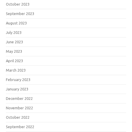
October 2023
September 2023
August 2023
July 2023
June 2023
May 2023
April 2023
March 2023
February 2023
January 2023
December 2022
November 2022
October 2022
September 2022