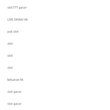
slot777 gacor
LIVE DRAW HK
judi slot
slot
slot
slot
keluaran hk
slot gacor
slot gacor