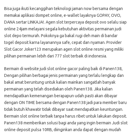
Bisa juga ikuti kecanggihan teknologi jaman now bersama dengan
memakai aplikasi dompet online, e-wallet layaknya GOPAY, OVO,
DANA sertar LINKAJA!. Agen slot terpercaya deposit ovo selalu siap
online 24jam melayani segala kebutuhan aktivitas permainan judi
slot depo termurah. Pokoknya ga bakal rugi deh main di bandar
togel deposit karna layanannya safe, cepat dan nyaman. Provider
Slot Gacor Joker123 merupakan agen slot online resmi yang miliki
pilihan permainan lebih dari 777 slot terbaik di indonesia.
Bermain di website judi slot online gacor paling baik di Panen138,
Dengan pilihan berbagai jenis permainan yang terlalu lengkap dan
bakal amat beruntung untuk kalian mainkan sangatlah banyak
permainan yang telah disediakan oleh Panen138. Jika kalian
mendapatkan kemenangan berapapun udah pasti akan dibayar
dengan ON TIME bersama dengan Panen138 jadi para member baru
tidak butuh khawatir tidak dibayar saat mendapatkan keuntungan.
Bermain slot online terbaik tanpa harus ribet untuk lakukan deposit.
Panen138 memberikan solusi bagi anda yang ingin bermain Judi slot
online deposit pulsa 10RB, diinginkan anda dapat dengan mudah