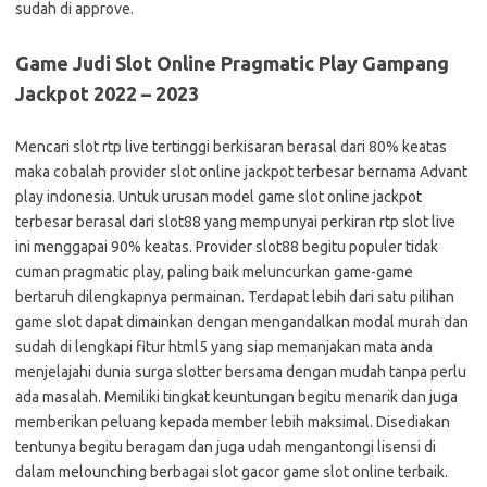
sudah di approve.
Game Judi Slot Online Pragmatic Play Gampang
Jackpot 2022 – 2023
Mencari slot rtp live tertinggi berkisaran berasal dari 80% keatas
maka cobalah provider slot online jackpot terbesar bernama Advant
play indonesia. Untuk urusan model game slot online jackpot
terbesar berasal dari slot88 yang mempunyai perkiran rtp slot live
ini menggapai 90% keatas. Provider slot88 begitu populer tidak
cuman pragmatic play, paling baik meluncurkan game-game
bertaruh dilengkapnya permainan. Terdapat lebih dari satu pilihan
game slot dapat dimainkan dengan mengandalkan modal murah dan
sudah di lengkapi fitur html5 yang siap memanjakan mata anda
menjelajahi dunia surga slotter bersama dengan mudah tanpa perlu
ada masalah. Memiliki tingkat keuntungan begitu menarik dan juga
memberikan peluang kepada member lebih maksimal. Disediakan
tentunya begitu beragam dan juga udah mengantongi lisensi di
dalam melounching berbagai slot gacor game slot online terbaik.