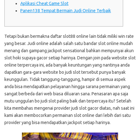
Aplikasi Cheat Game Slot
Panen138 Tempat Bermain Judi Online Terbaik
Tetapi bukan bermakna daftar slot88 online lain tidak miliki win rate
yang besar. Judi online adalah salah satu bandar slot online mudah
menang dan gampang jackpot sensational bahkan mempunyai akun
slot hoki supaya gacor setiap harinya. Dengan join pada website slot
online terpercaya ini, ada banyak keuntungan yang nantinya anda
dapatkan gara-gara website bo judi slot tersebut punya banyak
keunggulan. Tidak tanggung-tanggung, hampir di semua aspek
anda bisa mendapatkan pelayanan hingga sarana permainan yang
sangat berbeda dari web biasa diluaran sana. Penasaran apa saja
mutu unggulan bo judi slot paling baik dan terpercaya itu? Setelah
kita membahas mengenai provider judi slot gacor diatas, nah saat ini
kami akan membocorkan permainan slot online dari lebih dari satu
provider yang bisa mendapatkan jackpot setiap harinya.