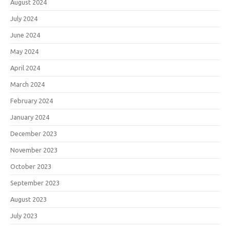
August 2024
July 2024
June 2024
May 2024
April 2024
March 2024
February 2024
January 2024
December 2023
November 2023
October 2023
September 2023
August 2023
July 2023