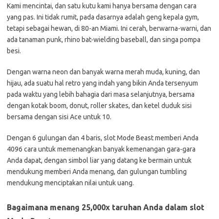
Kami mencintai, dan satu kutu kami hanya bersama dengan cara
yang pas. Ini tidak rumit, pada dasarnya adalah geng kepala gym,
tetapi sebagai hewan, di 80-an Miami. Ini cerah, berwarna-warni, dan
ada tanaman punk, rhino bat-wielding baseball, dan singa pompa
besi.
Dengan warna neon dan banyak warna merah muda, kuning, dan
hijau, ada suatu hal retro yang indah yang bikin Anda tersenyum
pada waktu yang lebih bahagia dari masa selanjutnya, bersama
dengan kotak boom, donut, roller skates, dan ketel duduk sisi
bersama dengan sisi Ace untuk 10.
Dengan 6 gulungan dan 4 baris, slot Mode Beast memberi Anda
4096 cara untuk memenangkan banyak kemenangan gara-gara
Anda dapat, dengan simbol liar yang datang ke bermain untuk
mendukung memberi Anda menang, dan gulungan tumbling
mendukung menciptakan nilai untuk uang.
Bagaimana menang 25,000x taruhan Anda dalam slot