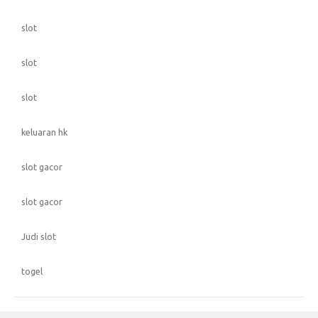
slot
slot
slot
keluaran hk
slot gacor
slot gacor
Judi slot
togel