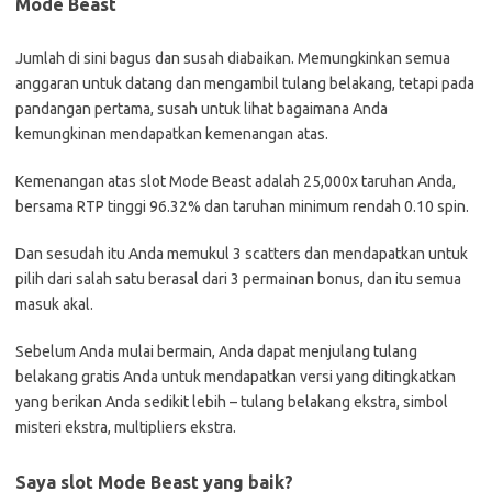
Mode Beast
Jumlah di sini bagus dan susah diabaikan. Memungkinkan semua
anggaran untuk datang dan mengambil tulang belakang, tetapi pada
pandangan pertama, susah untuk lihat bagaimana Anda
kemungkinan mendapatkan kemenangan atas.
Kemenangan atas slot Mode Beast adalah 25,000x taruhan Anda,
bersama RTP tinggi 96.32% dan taruhan minimum rendah 0.10 spin.
Dan sesudah itu Anda memukul 3 scatters dan mendapatkan untuk
pilih dari salah satu berasal dari 3 permainan bonus, dan itu semua
masuk akal.
Sebelum Anda mulai bermain, Anda dapat menjulang tulang
belakang gratis Anda untuk mendapatkan versi yang ditingkatkan
yang berikan Anda sedikit lebih – tulang belakang ekstra, simbol
misteri ekstra, multipliers ekstra.
Saya slot Mode Beast yang baik?