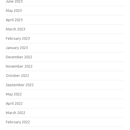
June 2023
May 2023
April 2023
March 2023
February 2023
January 2023
December 2022
November 2022
October 2022
September 2022
May 2022
April 2022
March 2022
February 2022