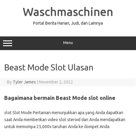
Skip
to
Waschmaschinen
content
Portal Berita Harian, Judi, dan Lainnya
Menu
Beast Mode Slot Ulasan
By
Tyler James
|
November 2, 2022
Bagaimana bermain Beast Mode slot online
slot Slot Mode Pertanian menunjukkan apa yang Anda dapatkan
saat Anda memberikan video slot steroid dan Anda mendapatkan
untuk memompa 25,000x taruhan Anda ke dompet Anda.