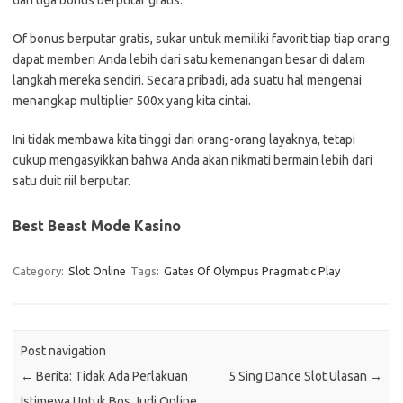
dari tiga bonus berputar gratis.
Of bonus berputar gratis, sukar untuk memiliki favorit tiap tiap orang
dapat memberi Anda lebih dari satu kemenangan besar di dalam
langkah mereka sendiri. Secara pribadi, ada suatu hal mengenai
menangkap multiplier 500x yang kita cintai.
Ini tidak membawa kita tinggi dari orang-orang layaknya, tetapi
cukup mengasyikkan bahwa Anda akan nikmati bermain lebih dari
satu duit riil berputar.
Best Beast Mode Kasino
Category:
Slot Online
Tags:
Gates Of Olympus Pragmatic Play
Post navigation
←
Berita: Tidak Ada Perlakuan
5 Sing Dance Slot Ulasan
→
Istimewa Untuk Bos Judi Online