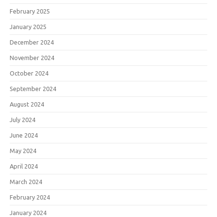
February 2025
January 2025
December 2024
November 2024
October 2024
September 2024
August 2024
July 2024
June 2024
May 2024
April 2024
March 2024
February 2024
January 2024