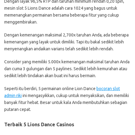
Dengan layak 96,5% RTP dan taruhan minimum rendah 0,20 spin,
mesin slot 5 Lions Dance adalah cara 1024 yang bagus untuk
memenangkan permainan bersama beberapa fitur yang cukup
menggembirakan.
Dengan kemenangan maksimal 2,700x taruhan Anda, ada beberapa
kemenangan yang layak untuk dimiliki. Tapi itu bakal sedikit lebih
menyenangkan andaikan varians telah sedikit lebih rendah.
Consider yang memiliki 5.000x kemenangan maksimal taruhan Anda
dan cuma 3 gulungan dan 5 paylines. Sedikit lebih kemurahan atau
sedikit lebih tindakan akan buat ini harus bermain.
Seperti itu berdiri, 5 permainan online Lion Dance
bocoran slot
admin riki
ini mengasyikkan, cukup untuk menyaksikan, dan memiliki
banyak fitur hebat. Besar untuk kala Anda membutuhkan sebagian
putaran cepat.
Terbaik 5 Lions Dance Casinos