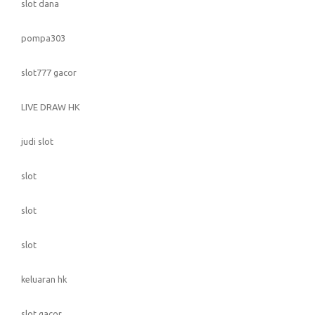
slot dana
pompa303
slot777 gacor
LIVE DRAW HK
judi slot
slot
slot
slot
keluaran hk
slot gacor