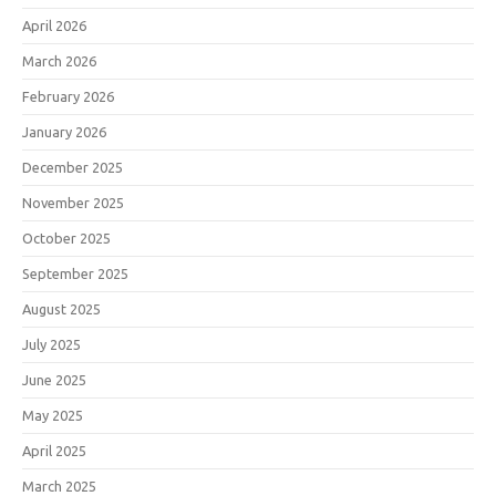
April 2026
March 2026
February 2026
January 2026
December 2025
November 2025
October 2025
September 2025
August 2025
July 2025
June 2025
May 2025
April 2025
March 2025