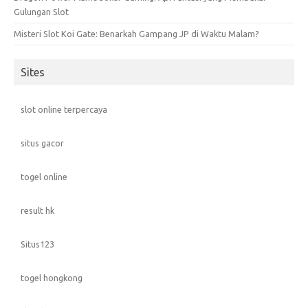
Gulungan Slot
Misteri Slot Koi Gate: Benarkah Gampang JP di Waktu Malam?
Sites
slot online terpercaya
situs gacor
togel online
result hk
Situs123
togel hongkong