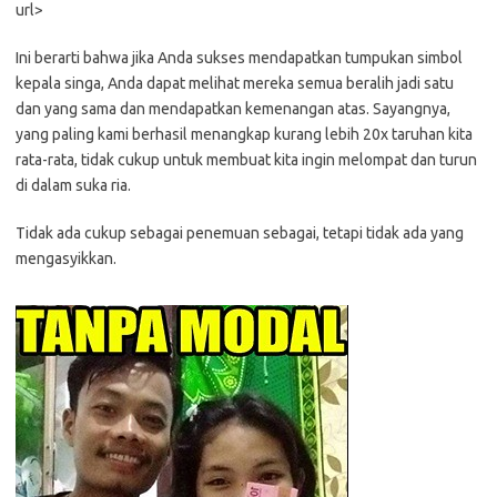
url>
Ini berarti bahwa jika Anda sukses mendapatkan tumpukan simbol
kepala singa, Anda dapat melihat mereka semua beralih jadi satu
dan yang sama dan mendapatkan kemenangan atas. Sayangnya,
yang paling kami berhasil menangkap kurang lebih 20x taruhan kita
rata-rata, tidak cukup untuk membuat kita ingin melompat dan turun
di dalam suka ria.
Tidak ada cukup sebagai penemuan sebagai, tetapi tidak ada yang
mengasyikkan.