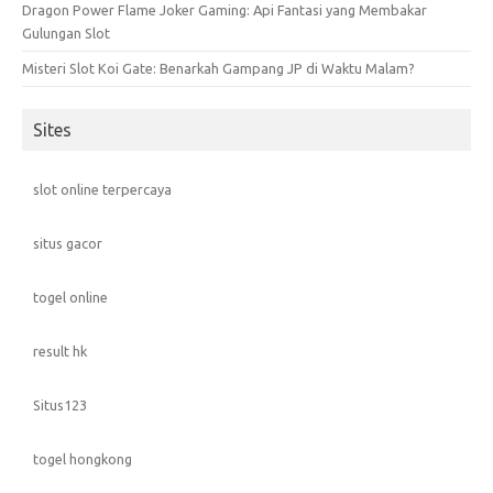
Dragon Power Flame Joker Gaming: Api Fantasi yang Membakar
Gulungan Slot
Misteri Slot Koi Gate: Benarkah Gampang JP di Waktu Malam?
Sites
slot online terpercaya
situs gacor
togel online
result hk
Situs123
togel hongkong