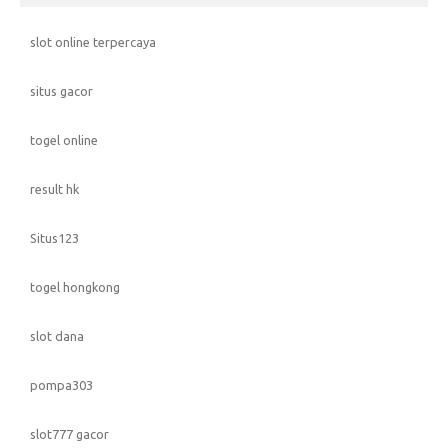
slot online terpercaya
situs gacor
togel online
result hk
Situs123
togel hongkong
slot dana
pompa303
slot777 gacor