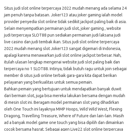
Situs judi slot online terpercaya 2022 mudah menang ada selama 24
jam penuh tanpa batasan. Joker123 atau joker gaming ialah model
provider penyedia slot online tidak sedikit jackpot paling baik di asia.
Selain menyempatkan permainan judi slot, joker gaming , website
judi terpercaya SLOT88 pun sediakan permainan judi laksana judi
live casino dan judi tembak ikan. Situs judi slot online terpercaya
2022 mudah menang slot Joker123 sangat digemari di Indonesia,
apalagi karena menawarkan judi slot online jackpot terbesar. Nah,
itulah ulasan lengkap mengenai website judi slot paling baik dan
terpercaya no 1 SLOT88. Intinya, tidak butuh ragu untuk join sebagai
member di situs judi online terbaik gara-gara kita dapat berikan
pelayanan yang berkualitas untuk semua pemain.
Bahkan pemain yang bertujuan untuk mendapatkan banyak duwit
dari bermain slot, juga bisa mereka lakukan bersama dengan mudah
di mesin slot ini. Beragam model permainan slot yang dihadirkan
oleh One Touch ini layaknya MMP Hoops, Wild Wild West, Flexing
Dragong, Travelling Treasure, Where of Future dan lain-lain. Masih
ad a banyak model game one touch yang bisa dipilih dan dimainkan
cocok bersama hasrat. Sebagai agen Live22 slot online terpercaya