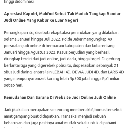
tinggi didominasi.
Apresiasi Kapolri, Mahfud Sebut Tak Mudah Tangkap Bandar
Judi Online Yang Kabur Ke Luar Negeri
Penangkapan itu, disebut rekapitulasi penindakan yang dilakukan
selama Januari hingga Juli 2022. Polda Jabar mengungkap 40
persoalan judi online di bermacam kabupaten dan kota rentang
Januari hingga Agustus 2022. Kasus perjudian yang berhasil
diungkap terdiri dari judi online, judi dadu, hingga togel. Di gedung
berlantai tiga yang digerebek polisi itu, dioperasikan sebanyak 21
situs judi daring, antara lain LEBAH 4D, DEWA JUDI 4D, dan LARIS 4D
yang mempunyai omzet kurang lebih Rp500 juta hingga Rp1 miliar
setiap hari.
Kemudahan Dan Sarana Di Website Judi Online Judi Online
Jadi jika kalian merupakan seseorang member aktif, bonus tersebut
amat gampang buat didapatkan. Transaksi menjadi sebuah
keharusan dan juga pastinya amat mutlak sekali untuk di pahami