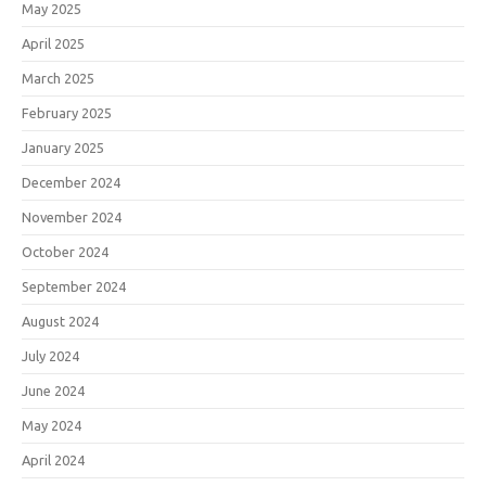
May 2025
April 2025
March 2025
February 2025
January 2025
December 2024
November 2024
October 2024
September 2024
August 2024
July 2024
June 2024
May 2024
April 2024