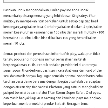
Pastikan untuk mengendalikan jumlah payline anda untuk
menambah peluang menang yang lebih besar. Singkatnya fitur
multiply ini merupakan fitur perkalian untuk setiap tiap tiap hasil
kemangan yang kalian bisa. Contohnya kalian didalam 5 spin, kalian
meraih keseluruhan kemenangan 100 ribu dan meraih multiply x100
bermakna 100 ribu kalian bisa di kalikan 100 yang berarti kalian
meraih 10 juta.
Semua product dari perusahaan ini tentu fair play, walaupun tidak
terlalu populer di Indonesia namun perusahaan ini telah
berpengalaman 10 th.. Produk andalan provider ini di antaranya
sugar sugar, thunderhorn, cash spin, celestial king, diamond of the
sea, dan masih banyak lagi. Agar semakin optimal, sobat harus coba
taruhan versi demo bersama dengan begitu bisa lebih beradaptasi
dengan aturan tiap tiap variasi. Platform yang satu ini menghadirkan
jackpot bernilai besar melalui Titan Storm, Super Safari, Owl eyes,
dan masih banyak lagi. AFB Gaming dan kami berupaya melengkapi
keperluan member melalui produk terbaik. Beragam tema