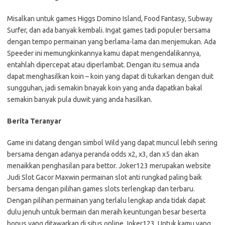
Misalkan untuk games Higgs Domino Island, Food Fantasy, Subway
Surfer, dan ada banyak kembali. Ingat games tadi populer bersama
dengan tempo permainan yang berlama-lama dan menjemukan. Ada
Speeder ini memungkinkannya kamu dapat mengendalikannya,
entahlah dipercepat atau diperlambat. Dengan itu semua anda
dapat menghasilkan koin – koin yang dapat di tukarkan dengan duit
sungguhan, jadi semakin bnayak koin yang anda dapatkan bakal
semakin banyak pula duwit yang anda hasilkan.
Berita Teranyar
Game ini datang dengan simbol Wild yang dapat muncul lebih sering
bersama dengan adanya peranda odds x2, x3, dan x5 dan akan
menaikkan penghasilan para bettor. Joker123 merupakan website
Judi Slot Gacor Maxwin permainan slot anti rungkad paling baik
bersama dengan pilihan games slots terlengkap dan terbaru.
Dengan pilihan permainan yang terlalu lengkap anda tidak dapat
dulu jenuh untuk bermain dan meraih keuntungan besar beserta
bonus yang ditawarkan di situs online Joker123. Untuk kamu yang