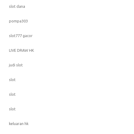
slot dana
pompa303
slot777 gacor
LIVE DRAW HK
judi slot
slot
slot
slot
keluaran hk