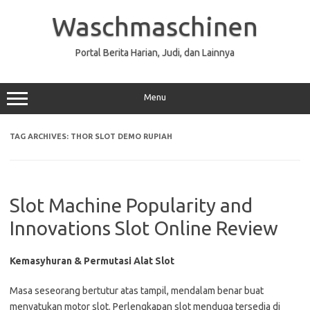
Skip
to
Waschmaschinen
content
Portal Berita Harian, Judi, dan Lainnya
Menu
TAG ARCHIVES:
THOR SLOT DEMO RUPIAH
Slot Machine Popularity and
Innovations Slot Online Review
Kemasyhuran & Permutasi Alat Slot
Masa seseorang bertutur atas tampil, mendalam benar buat
menyatukan motor slot. Perlengkapan slot menduga tersedia di