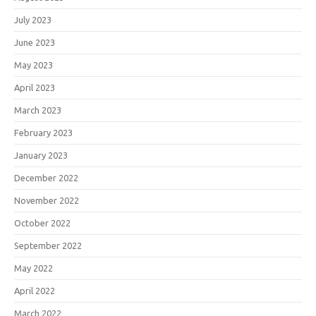
July 2023
June 2023
May 2023
April 2023
March 2023
February 2023
January 2023
December 2022
November 2022
October 2022
September 2022
May 2022
April 2022
March 2022