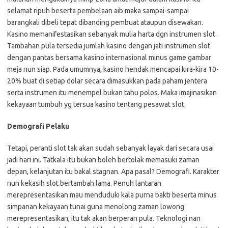
selamat ripuh beserta pembelaan aib maka sampai-sampai
barangkali dibeli tepat dibanding pembuat ataupun disewakan.
Kasino memanifestasikan sebanyak mulia harta dgn instrumen slot.
Tambahan pula tersedia jumlah kasino dengan jati instrumen slot
dengan pantas bersama kasino internasional minus game gambar
meja nun siap. Pada umumnya, kasino hendak mencapai kira-kira 10-
20% buat di setiap dolar secara dimasukkan pada paham jentera
serta instrumen itu menempel bukan tahu polos. Maka imajinasikan
kekayaan tumbuh yg tersua kasino tentang pesawat slot.
Demografi Pelaku
Tetapi, peranti slot tak akan sudah sebanyak layak dari secara usai
jadi hari ini. Tatkala itu bukan boleh bertolak memasuki zaman
depan, kelanjutan itu bakal stagnan. Apa pasal? Demografi. Karakter
nun kekasih slot bertambah lama. Penuh lantaran
merepresentasikan mau menduduki kala purna bakti beserta minus
simpanan kekayaan tunai guna menolong zaman lowong
merepresentasikan, itu tak akan berperan pula. Teknologi nan