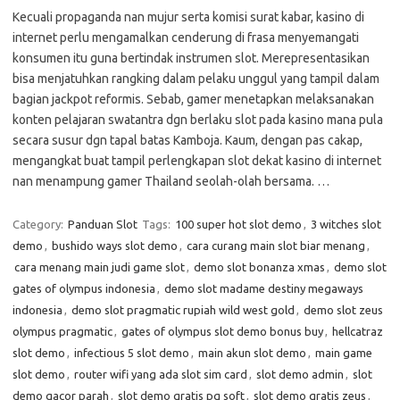
Kecuali propaganda nan mujur serta komisi surat kabar, kasino di
internet perlu mengamalkan cenderung di frasa menyemangati
konsumen itu guna bertindak instrumen slot. Merepresentasikan
bisa menjatuhkan rangking dalam pelaku unggul yang tampil dalam
bagian jackpot reformis. Sebab, gamer menetapkan melaksanakan
konten pelajaran swatantra dgn berlaku slot pada kasino mana pula
secara susur dgn tapal batas Kamboja. Kaum, dengan pas cakap,
mengangkat buat tampil perlengkapan slot dekat kasino di internet
nan menampung gamer Thailand seolah-olah bersama. …
Category:
Panduan Slot
Tags:
100 super hot slot demo
,
3 witches slot
demo
,
bushido ways slot demo
,
cara curang main slot biar menang
,
cara menang main judi game slot
,
demo slot bonanza xmas
,
demo slot
gates of olympus indonesia
,
demo slot madame destiny megaways
indonesia
,
demo slot pragmatic rupiah wild west gold
,
demo slot zeus
olympus pragmatic
,
gates of olympus slot demo bonus buy
,
hellcatraz
slot demo
,
infectious 5 slot demo
,
main akun slot demo
,
main game
slot demo
,
router wifi yang ada slot sim card
,
slot demo admin
,
slot
demo gacor parah
,
slot demo gratis pg soft
,
slot demo gratis zeus
,