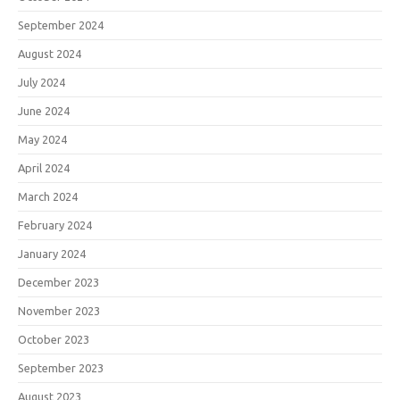
September 2024
August 2024
July 2024
June 2024
May 2024
April 2024
March 2024
February 2024
January 2024
December 2023
November 2023
October 2023
September 2023
August 2023