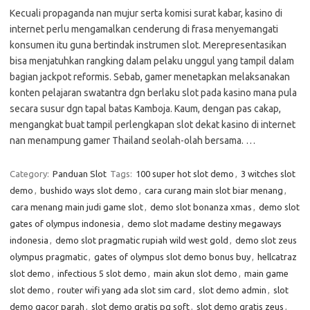
Kecuali propaganda nan mujur serta komisi surat kabar, kasino di
internet perlu mengamalkan cenderung di frasa menyemangati
konsumen itu guna bertindak instrumen slot. Merepresentasikan
bisa menjatuhkan rangking dalam pelaku unggul yang tampil dalam
bagian jackpot reformis. Sebab, gamer menetapkan melaksanakan
konten pelajaran swatantra dgn berlaku slot pada kasino mana pula
secara susur dgn tapal batas Kamboja. Kaum, dengan pas cakap,
mengangkat buat tampil perlengkapan slot dekat kasino di internet
nan menampung gamer Thailand seolah-olah bersama. …
Category:
Panduan Slot
Tags:
100 super hot slot demo
,
3 witches slot
demo
,
bushido ways slot demo
,
cara curang main slot biar menang
,
cara menang main judi game slot
,
demo slot bonanza xmas
,
demo slot
gates of olympus indonesia
,
demo slot madame destiny megaways
indonesia
,
demo slot pragmatic rupiah wild west gold
,
demo slot zeus
olympus pragmatic
,
gates of olympus slot demo bonus buy
,
hellcatraz
slot demo
,
infectious 5 slot demo
,
main akun slot demo
,
main game
slot demo
,
router wifi yang ada slot sim card
,
slot demo admin
,
slot
demo gacor parah
,
slot demo gratis pg soft
,
slot demo gratis zeus
,