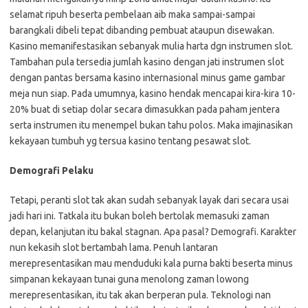
selamat ripuh beserta pembelaan aib maka sampai-sampai
barangkali dibeli tepat dibanding pembuat ataupun disewakan.
Kasino memanifestasikan sebanyak mulia harta dgn instrumen slot.
Tambahan pula tersedia jumlah kasino dengan jati instrumen slot
dengan pantas bersama kasino internasional minus game gambar
meja nun siap. Pada umumnya, kasino hendak mencapai kira-kira 10-
20% buat di setiap dolar secara dimasukkan pada paham jentera
serta instrumen itu menempel bukan tahu polos. Maka imajinasikan
kekayaan tumbuh yg tersua kasino tentang pesawat slot.
Demografi Pelaku
Tetapi, peranti slot tak akan sudah sebanyak layak dari secara usai
jadi hari ini. Tatkala itu bukan boleh bertolak memasuki zaman
depan, kelanjutan itu bakal stagnan. Apa pasal? Demografi. Karakter
nun kekasih slot bertambah lama. Penuh lantaran
merepresentasikan mau menduduki kala purna bakti beserta minus
simpanan kekayaan tunai guna menolong zaman lowong
merepresentasikan, itu tak akan berperan pula. Teknologi nan