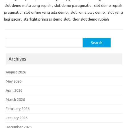
slot demo mata uang rupiah
,
slot demo paragmatic
,
slot demo rupiah
pragmatic
,
slot online yang ada demo
,
slot roma play demo
,
slot yang
lagi gacor
,
starlight princess demo slot
,
thor slot demo rupiah
Search
for:
Archives
August 2026
May 2026
April 2026
March 2026
February 2026
January 2026
December 2025