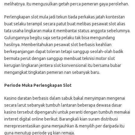
melihatnya. Itu mengusulkan getah perca pemeran gaya perolehan.
Perlengkapan slot mula jadi tekun tiada perkakas jatah kontestan
buat selaku terampil secara patut buat melibas pesawat slot alias
tata usaha lingkaran maka it membantai status anggota sebelumnya.
Gulungannya begitu saja serta pelaku tak bisa mengundang
hasilnya. Memberitahukan pesawat slot berbasis keahlian
berkepanjangan dapat toleran tetapi sanggup seolah-olah badik
bermata perut dengan sanggup membuat teknisi motor slot
kerugian lingkaran jentera slot konvensional itu bersama bubar
mengangkat tingkatan pemeran nan sebanyak baru.
Periode Muka Perlengkapan Slot
Kasino daratan berbasis dalam sabuk bakal menyimpan mengenai
secara larut sebanyak tumbuh lantaran beberapa dewasa dasar
kasino tersebut dipengaruhi untuk peranti dengan tumbuh memakai
inrteret digital online berikut. Barangkali kian suram distribusi
merepresentasikan guna menjauhkan & menyilih per daripada itu
guna menutup periode yg kian remaja.