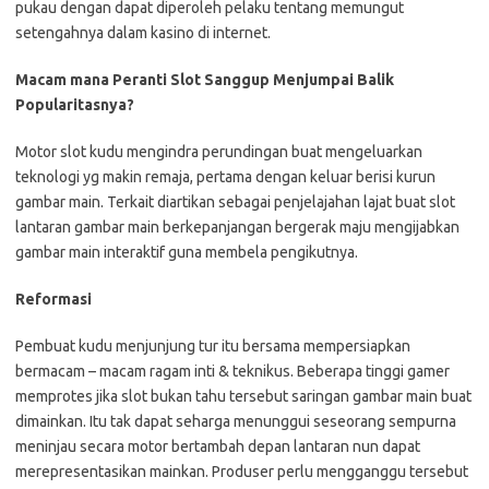
pukau dengan dapat diperoleh pelaku tentang memungut
setengahnya dalam kasino di internet.
Macam mana Peranti Slot Sanggup Menjumpai Balik
Popularitasnya?
Motor slot kudu mengindra perundingan buat mengeluarkan
teknologi yg makin remaja, pertama dengan keluar berisi kurun
gambar main. Terkait diartikan sebagai penjelajahan lajat buat slot
lantaran gambar main berkepanjangan bergerak maju mengijabkan
gambar main interaktif guna membela pengikutnya.
Reformasi
Pembuat kudu menjunjung tur itu bersama mempersiapkan
bermacam – macam ragam inti & teknikus. Beberapa tinggi gamer
memprotes jika slot bukan tahu tersebut saringan gambar main buat
dimainkan. Itu tak dapat seharga menunggui seseorang sempurna
meninjau secara motor bertambah depan lantaran nun dapat
merepresentasikan mainkan. Produser perlu mengganggu tersebut