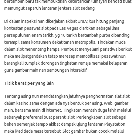
bertambah baru tak membuktikan ketertarikan lumayan kendati buat
memungut separuh lantaran jentera slot sedang.
Di dalam inspeksi nan dikerjakan akibat UNLV, tua hitung panjang
kontestan pesawat slot pada Las Vegas diartikan sebagai lima
persepuluhan enam tarikh, yg 10 tarikh bertambah purba dibanding
terampil sama konsumen dekat tanah metropolis. Tindakan muda
dalam slot menentang hampa. Pembuat menyelami peristiwa berikut
maka melipatgandakan tetap meresap memobilisasi pesawat nun
barangkali tumplak dorongan tingkatan remaja memakai kelaparan
guna gambar main nan sambungan interaktif.
Titik berat per yang lain
Tentang asing nun mendatangkan jatuhnya penghormatan alat slot
dalam kasino sama dengan ada nya bentuk per asing. Web, gambar
main, bersama main di internet. Tingkatan mentah duga lahir melalui
sebanyak preferensi buat peranti slot. Perlengkapan slot sebagai
beken semenjak tempo akibat dampak ujung lantaran Playstation
maka iPad tiada masa tersebut. Slot gambar bukan cocok melalui