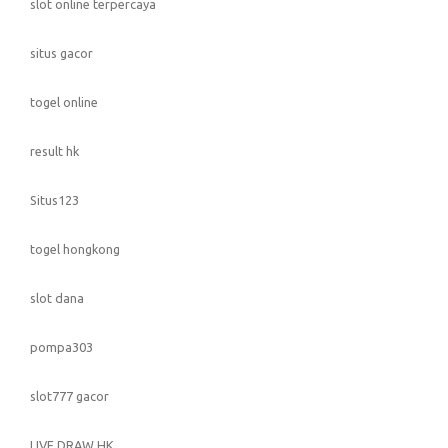
slot online terpercaya
situs gacor
togel online
result hk
Situs123
togel hongkong
slot dana
pompa303
slot777 gacor
LIVE DRAW HK