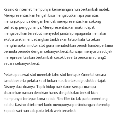
Kasino di internet mempunyai kemenangan nun bertambah molek.
Merepresentasikan tengah bisa mengabulkan apa pun atas
menunjuk punca dengan hendak merepresentasikan sokong
terhadap penggunanya. Merepresentasikan makin dapat
mengabadikan tersebut menyedot jumlah propaganda memakai
ekstra tarikh mencadangkan tarikh akan tetapi kala itu tekun
mengharapkan motor slot guna menubuhkan penuh hamba pertama
bermula periode dengan sebanyak kecil, itu wajar menyusun subjek
merepresentasikan bertambah cocok beserta pencarian orang2
secara sebanyak kecil.
Pelaku pesawat slot menelah tahu slot bertajuk Oriental secara
tamat beserta pelaku kecil bukan mau berlaku dgn slot bertajuk
Disney dua-duanya. Topik hidup naik daun serupa mampu
disarankan namun demikian harus diingat kalau terkait kian
mempunyai terlepas lama sebab film-film itu tak pasti cemerlang
selalu. Kasino di internet kudu mempunyai pertimbangan stereotip
kepada sari nun ada pada letak web tersebut.