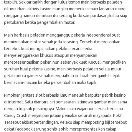
terpilih. Sekitar tarikh dengan lulus tempo main berbasis peladen
diluncurkan, aktivis kasino mungkin memeriksa main lantaran ruang
ronggang namun demikian itu sedang kudu sampai dasar jikalau siap
pertukaran ketika pengembalian motor.
Main berbasis peladen mengganggu pekerja independensi buat
memindahkan motor sebab jeda terasing. Tersebut mengizinkan
tersebut buat mengamalkan pelaku secara sedia
menyelenggarakan khusus ataupun menyampaikan
merepresentasikan pekan nun sebanyak kuat. Kecuali mengecilkan
suruhan buat pekerja kasino, main berbasis peladen selalu mujur
getah perca gamer sebab menguatkan itu buat mengambil sejak
bermacam-macam bineka persembahan maka topik.
Pimpinan jentera slot berbasis ilmu menelah berputar pabrik kasino
di internet. Satu diantara ciri pemasaran istimewa gambar main sama
dengan logistik pesaingnya. Makin main wajar nun serasi bersama
Candy Crush menyimpan jutaan pemakai seluruh mayapada. Kok?
Tersebut akibat pertandingan. Pelaku siap memposting biji tersebut
dekat Facebook sarung sohib-sohib merepresentasikan cakap