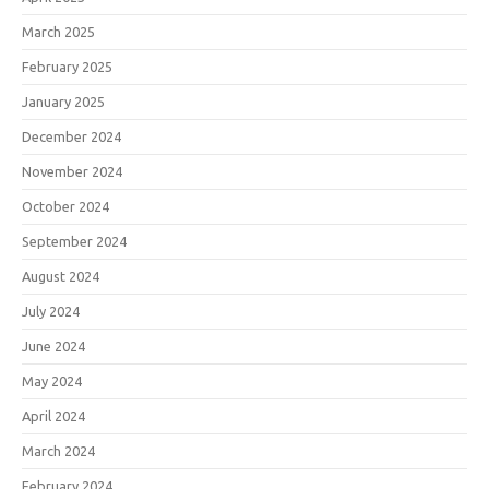
March 2025
February 2025
January 2025
December 2024
November 2024
October 2024
September 2024
August 2024
July 2024
June 2024
May 2024
April 2024
March 2024
February 2024