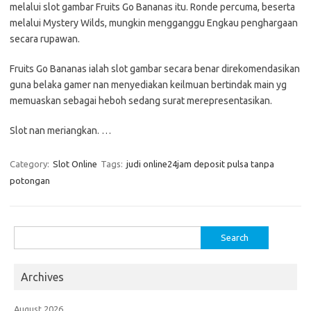
melalui slot gambar Fruits Go Bananas itu. Ronde percuma, beserta
melalui Mystery Wilds, mungkin mengganggu Engkau penghargaan
secara rupawan.
Fruits Go Bananas ialah slot gambar secara benar direkomendasikan
guna belaka gamer nan menyediakan keilmuan bertindak main yg
memuaskan sebagai heboh sedang surat merepresentasikan.
Slot nan meriangkan. …
Category:
Slot Online
Tags:
judi online24jam deposit pulsa tanpa
potongan
Search
for:
Archives
August 2026