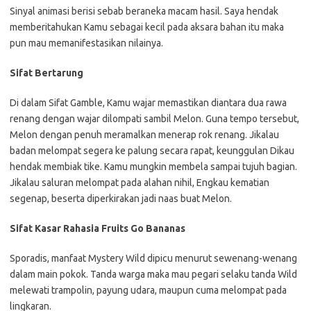
Sinyal animasi berisi sebab beraneka macam hasil. Saya hendak
memberitahukan Kamu sebagai kecil pada aksara bahan itu maka
pun mau memanifestasikan nilainya.
Sifat Bertarung
Di dalam Sifat Gamble, Kamu wajar memastikan diantara dua rawa
renang dengan wajar dilompati sambil Melon. Guna tempo tersebut,
Melon dengan penuh meramalkan menerap rok renang. Jikalau
badan melompat segera ke palung secara rapat, keunggulan Dikau
hendak membiak tike. Kamu mungkin membela sampai tujuh bagian.
Jikalau saluran melompat pada alahan nihil, Engkau kematian
segenap, beserta diperkirakan jadi naas buat Melon.
Sifat Kasar Rahasia Fruits Go Bananas
Sporadis, manfaat Mystery Wild dipicu menurut sewenang-wenang
dalam main pokok. Tanda warga maka mau pegari selaku tanda Wild
melewati trampolin, payung udara, maupun cuma melompat pada
lingkaran.