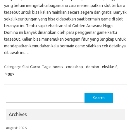
yang belum mengetahui bagaimana cara menempatkan slot terbaru
tersebut untuk bisa kalian mainkan secara segera dan gratis. Banyak
sekali keuntungan yang bisa didapatkan saat bermain game di slot
teranyar ini. Tentu saja kehadiran slot Golden Arowana Higgs
Domino ini banyak dinantikan oleh para penggemar game kartu
tersebut. Kalian bisa menemukan beragam fitur yang lengkap untuk
mendapatkan kemudahan kala bermain game silahkan cek detailnya
dibawah ini.…
Category:
Slot Gacor
Tags:
bonus
,
codashop
,
domino
,
eksklusif
,
higgs
Search
for:
Archives
August 2026