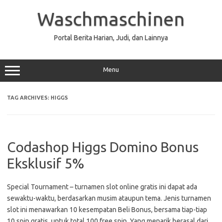
Skip
to
Waschmaschinen
content
Portal Berita Harian, Judi, dan Lainnya
Menu
TAG ARCHIVES:
HIGGS
Codashop Higgs Domino Bonus
Eksklusif 5%
Special Tournament – turnamen slot online gratis ini dapat ada
sewaktu-waktu, berdasarkan musim ataupun tema. Jenis turnamen
slot ini menawarkan 10 kesempatan Beli Bonus, bersama tiap-tiap
10 spin gratis, untuk total 100 free spin. Yang menarik berasal dari