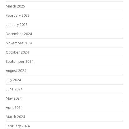
March 2025
February 2025
January 2025
December 2024
November 2024
October 2024
September 2024
August 2024
July 2024
June 2024
May 2024
April 2024
March 2024
February 2024