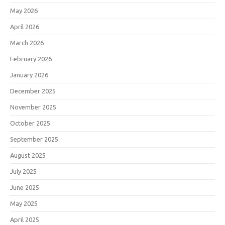
May 2026
April 2026
March 2026
February 2026
January 2026
December 2025
November 2025
October 2025
September 2025
August 2025
July 2025
June 2025
May 2025
April 2025