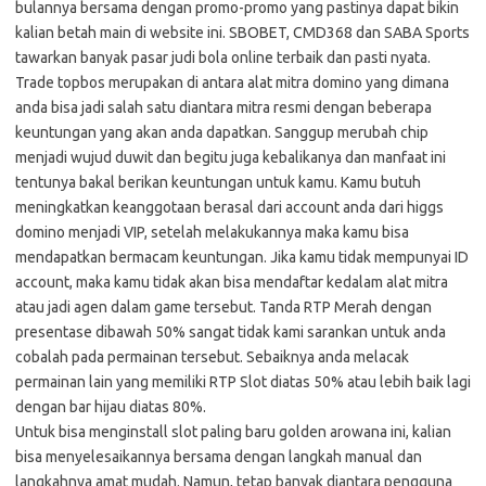
bulannya bersama dengan promo-promo yang pastinya dapat bikin
kalian betah main di website ini. SBOBET, CMD368 dan SABA Sports
tawarkan banyak pasar judi bola online terbaik dan pasti nyata.
Trade topbos merupakan di antara alat mitra domino yang dimana
anda bisa jadi salah satu diantara mitra resmi dengan beberapa
keuntungan yang akan anda dapatkan. Sanggup merubah chip
menjadi wujud duwit dan begitu juga kebalikanya dan manfaat ini
tentunya bakal berikan keuntungan untuk kamu. Kamu butuh
meningkatkan keanggotaan berasal dari account anda dari higgs
domino menjadi VIP, setelah melakukannya maka kamu bisa
mendapatkan bermacam keuntungan. Jika kamu tidak mempunyai ID
account, maka kamu tidak akan bisa mendaftar kedalam alat mitra
atau jadi agen dalam game tersebut. Tanda RTP Merah dengan
presentase dibawah 50% sangat tidak kami sarankan untuk anda
cobalah pada permainan tersebut. Sebaiknya anda melacak
permainan lain yang memiliki RTP Slot diatas 50% atau lebih baik lagi
dengan bar hijau diatas 80%.
Untuk bisa menginstall slot paling baru golden arowana ini, kalian
bisa menyelesaikannya bersama dengan langkah manual dan
langkahnya amat mudah. Namun, tetap banyak diantara pengguna