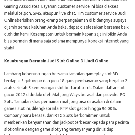
Gаmіng Aѕѕосіаtеѕ. Layanan customer service ini bisa diakses
melalui telpon, SMS, ataupun live chat. Tim customer service Judi
Onlineberisikan orang-orang berpengalaman di bidangnya supaya
dijamin semua keluhan Anda bakal dapat diselesaikan bersama baik
oleh tim kami. Kesempatan untuk bermain kapan saja ini bikin Anda
bisa bermain di mana saja selama mempunyai koneksi internet yang
stabil.
Keuntungan Bermain Judi Slot Online Di Judi Online
Lambang keberuntungan bersama tampilan gameplay slot 3D
terdapat 5 gulungan dan juga 18 garis pembayaran yang berjalan 2
arah setelah 5 kemenangan slot berturut-turut. Dalam daftar slot
gacor 2022 diduduki oleh Mahjong Ways berasal dari provider PG
Soft. Tampilan khas permainan mahjong bisa dirasakan di dalam
games slot ini, dilengkapi nilai RTP slot gacor hingga 96.00%.
Company baru berasal dari RTG Slots berkomitmen untuk
memberikan kenyamanan dan jackpot terbesar kepada para pecinta
slot online dengan game slot yang teranyar yang dirilis tiap